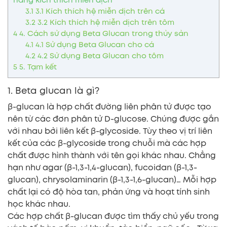
năng kích thích miễn dịch
3.1
3.1 Kích thích hệ miễn dịch trên cá
3.2
3.2 Kích thích hệ miễn dịch trên tôm
4
4. Cách sử dụng Beta Glucan trong thủy sản
4.1
4.1 Sử dụng Beta Glucan cho cá
4.2
4.2 Sử dụng Beta Glucan cho tôm
5
5. Tạm kết
1. Beta glucan là gì?
β-glucan là hợp chất đường liên phân tử được tạo
nên từ các đơn phân tử D-glucose. Chúng được gắn
với nhau bởi liên kết β-glycoside. Tùy theo vị trí liên
kết của các β-glycoside trong chuỗi mà các hợp
chất được hình thành với tên gọi khác nhau. Chẳng
hạn như agar (β-1,3-1,4-glucan), fucoidan (β-1,3-
glucan), chrysolaminarin (β-1,3-1,6-glucan)… Mỗi hợp
chất lại có độ hòa tan, phản ứng và hoạt tính sinh
học khác nhau.
Các hợp chất β-glucan được tìm thấy chủ yếu trong