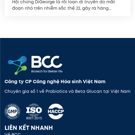
Hội chứng DiGeorge là rối loạn di truyền do mất
đoạn nhỏ trên nhiễm sắc thể 22, gây ra hàng...
Công ty CP Công nghệ Hóa sinh Việt Nam
Chuyên gia số 1 về Probiotics và Beta Glucan tại Việt Nam
LIÊN KẾT NHANH
Về BCC