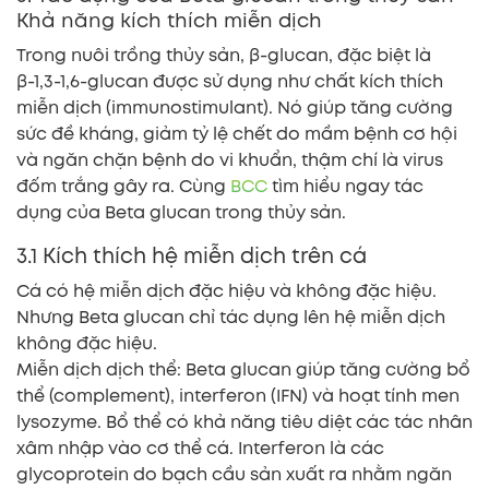
Khả năng kích thích miễn dịch
Trong nuôi trồng thủy sản, β-glucan, đặc biệt là
β-1,3-1,6-glucan được sử dụng như chất kích thích
miễn dịch (immunostimulant). Nó giúp tăng cường
sức đề kháng, giảm tỷ lệ chết do mầm bệnh cơ hội
và ngăn chặn bệnh do vi khuẩn, thậm chí là virus
đốm trắng gây ra. Cùng
BCC
tìm hiểu ngay tác
dụng của Beta glucan trong thủy sản.
3.1 Kích thích hệ miễn dịch trên cá
Cá có hệ miễn dịch đặc hiệu và không đặc hiệu.
Nhưng Beta glucan chỉ tác dụng lên hệ miễn dịch
không đặc hiệu.
Miễn dịch dịch thể: Beta glucan giúp tăng cường bổ
thể (complement), interferon (IFN) và hoạt tính men
lysozyme. Bổ thể có khả năng tiêu diệt các tác nhân
xâm nhập vào cơ thể cá. Interferon là các
glycoprotein do bạch cầu sản xuất ra nhằm ngăn