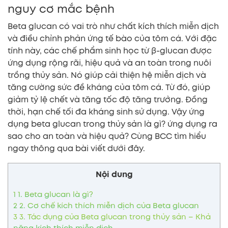
nguy cơ mắc bệnh
Beta glucan có vai trò như chất kích thích miễn dịch
và điều chỉnh phản ứng tế bào của tôm cá. Với đặc
tính này, các chế phẩm sinh học từ β-glucan được
ứng dụng rộng rãi, hiệu quả và an toàn trong nuôi
trồng thủy sản. Nó giúp cải thiện hệ miễn dịch và
tăng cường sức đề kháng của tôm cá. Từ đó, giúp
giảm tỷ lệ chết và tăng tốc độ tăng trưởng. Đồng
thời, hạn chế tối đa kháng sinh sử dụng. Vậy ứng
dụng beta glucan trong thủy sản là gì? ứng dụng ra
sao cho an toàn và hiệu quả? Cùng BCC tìm hiểu
ngay thông qua bài viết dưới đây.
Nội dung
1
1. Beta glucan là gì?
2
2. Cơ chế kích thích miễn dịch của Beta glucan
3
3. Tác dụng của Beta glucan trong thủy sản – Khả