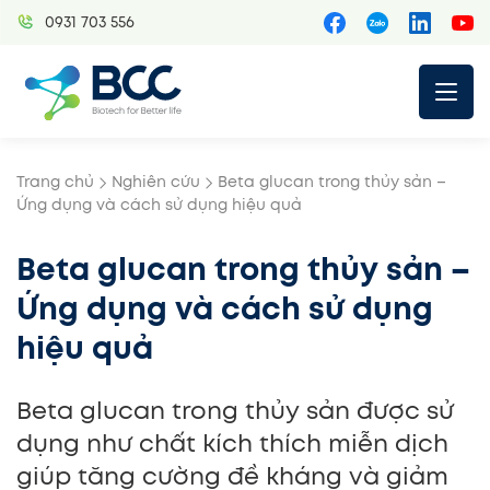
Skip
0931 703 556
to
content
Trang chủ
Nghiên cứu
Beta glucan trong thủy sản –
Ứng dụng và cách sử dụng hiệu quả
Beta glucan trong thủy sản –
Ứng dụng và cách sử dụng
hiệu quả
Beta glucan trong thủy sản được sử
dụng như chất kích thích miễn dịch
giúp tăng cường đề kháng và giảm