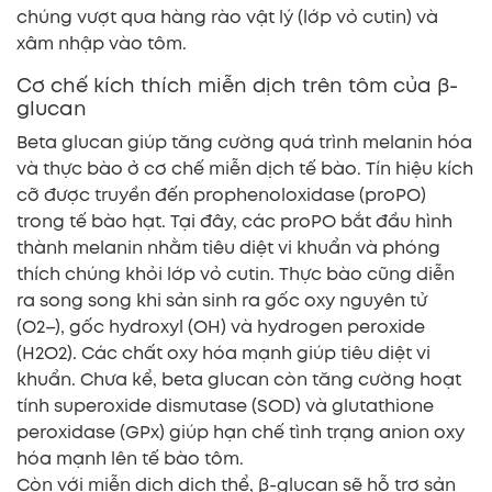
chúng vượt qua hàng rào vật lý (lớp vỏ cutin) và
xâm nhập vào tôm.
Cơ chế kích thích miễn dịch trên tôm của β-
glucan
Beta glucan giúp tăng cường quá trình melanin hóa
và thực bào ở cơ chế miễn dịch tế bào. Tín hiệu kích
cỡ được truyền đến prophenoloxidase (proPO)
trong tế bào hạt. Tại đây, các proPO bắt đầu hình
thành melanin nhằm tiêu diệt vi khuẩn và phóng
thích chúng khỏi lớp vỏ cutin. Thực bào cũng diễn
ra song song khi sản sinh ra gốc oxy nguyên tử
(O2–), gốc hydroxyl (OH) và hydrogen peroxide
(H2O2). Các chất oxy hóa mạnh giúp tiêu diệt vi
khuẩn. Chưa kể, beta glucan còn tăng cường hoạt
tính superoxide dismutase (SOD) và glutathione
peroxidase (GPx) giúp hạn chế tình trạng anion oxy
hóa mạnh lên tế bào tôm.
Còn với miễn dịch dịch thể, β-glucan sẽ hỗ trợ sản