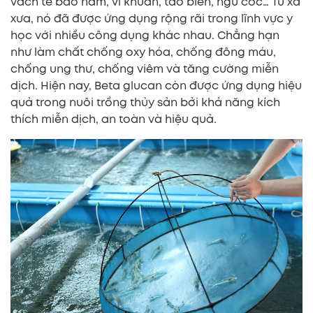
vách tế bào nấm, vi khuẩn, tảo biển, ngũ cốc… Từ xa
xưa, nó đã được ứng dụng rộng rãi trong lĩnh vực y
học với nhiều công dụng khác nhau. Chẳng hạn
như làm chất chống oxy hóa, chống đông máu,
chống ung thư, chống viêm và tăng cường miễn
dịch. Hiện nay, Beta glucan còn được ứng dụng hiệu
quả trong nuôi trồng thủy sản bởi khả năng kích
thích miễn dịch, an toàn và hiệu quả.