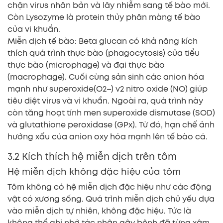
chặn virus nhân bản và lây nhiễm sang tế bào mới.
Còn Lysozyme là protein thủy phân màng tế bào
của vi khuẩn.
Miễn dịch tế bào: Beta glucan có khả năng kích
thích quá trình thực bào (phagocytosis) của tiểu
thực bào (microphage) và đại thực bào
(macrophage). Cuối cùng sản sinh các anion hóa
mạnh như superoxide(O2–) v2 nitro oxide (NO) giúp
tiêu diệt virus và vi khuẩn. Ngoài ra, quá trình này
còn tăng hoạt tính men superoxide dismutase (SOD)
và glutathione peroxidase (GPx). Từ đó, hạn chế ảnh
hưởng xấu của anion oxy hóa mạnh lên tế bào cá.
3.2 Kích thích hệ miễn dịch trên tôm
Hệ miễn dịch không đặc hiệu của tôm
Tôm không có hệ miễn dịch đặc hiệu như các động
vật có xương sống. Quá trình miễn dịch chủ yếu dựa
vào miễn dịch tự nhiên, không đặc hiệu. Tức là
không thể ghi nhớ tác nhân gây bệnh đã từng xâm