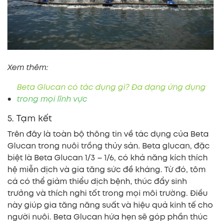
Xem thêm:
Beta Glucan có tác dụng gì? Đa dạng ứng dụng
trong mọi lĩnh vực
5. Tạm kết
Trên đây là toàn bộ thông tin về tác dụng của Beta
Glucan trong nuôi trồng thủy sản. Beta glucan, đặc
biệt là Beta Glucan 1/3 – 1/6, có khả năng kích thích
hệ miễn dịch và gia tăng sức đề kháng. Từ đó, tôm
cá có thể giảm thiểu dịch bệnh, thúc đẩy sinh
trưởng và thích nghi tốt trong mọi môi trường. Điều
này giúp gia tăng năng suất và hiệu quả kinh tế cho
người nuôi. Beta Glucan hứa hẹn sẽ góp phần thúc