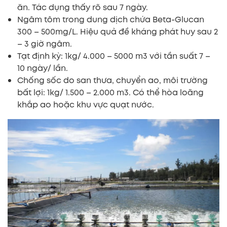
ăn. Tác dụng thấy rõ sau 7 ngày.
Ngâm tôm trong dung dịch chứa Beta-Glucan
300 – 500mg/L. Hiệu quả đề kháng phát huy sau 2
– 3 giờ ngâm.
Tạt định kỳ: 1kg/ 4.000 – 5000 m3 với tần suất 7 –
10 ngày/ lần.
Chống sốc do san thưa, chuyển ao, môi trường
bất lợi: 1kg/ 1.500 – 2.000 m3. Có thể hòa loãng
khắp ao hoặc khu vực quạt nước.