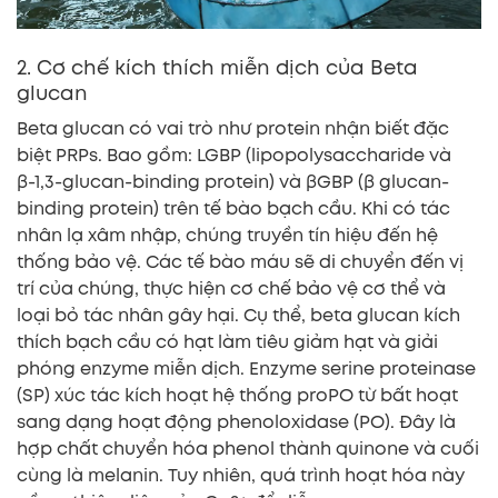
2. Cơ chế kích thích miễn dịch của Beta
glucan
Beta glucan có vai trò như protein nhận biết đặc
biệt PRPs. Bao gồm: LGBP (lipopolysaccharide và
β-1,3-glucan-binding protein) và βGBP (β glucan-
binding protein) trên tế bào bạch cầu. Khi có tác
nhân lạ xâm nhập, chúng truyền tín hiệu đến hệ
thống bảo vệ. Các tế bào máu sẽ di chuyển đến vị
trí của chúng, thực hiện cơ chế bảo vệ cơ thể và
loại bỏ tác nhân gây hại. Cụ thể, beta glucan kích
thích bạch cầu có hạt làm tiêu giảm hạt và giải
phóng enzyme miễn dịch. Enzyme serine proteinase
(SP) xúc tác kích hoạt hệ thống proPO từ bất hoạt
sang dạng hoạt động phenoloxidase (PO). Đây là
hợp chất chuyển hóa phenol thành quinone và cuối
cùng là melanin. Tuy nhiên, quá trình hoạt hóa này