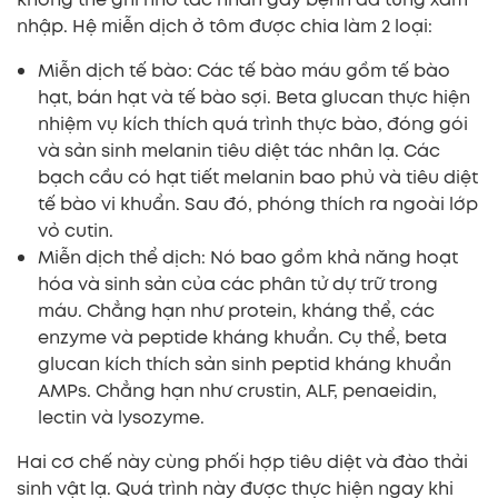
nhập. Hệ miễn dịch ở tôm được chia làm 2 loại:
Miễn dịch tế bào: Các tế bào máu gồm tế bào
hạt, bán hạt và tế bào sợi. Beta glucan thực hiện
nhiệm vụ kích thích quá trình thực bào, đóng gói
và sản sinh melanin tiêu diệt tác nhân lạ. Các
bạch cầu có hạt tiết melanin bao phủ và tiêu diệt
tế bào vi khuẩn. Sau đó, phóng thích ra ngoài lớp
vỏ cutin.
Miễn dịch thể dịch: Nó bao gồm khả năng hoạt
hóa và sinh sản của các phân tử dự trữ trong
máu. Chẳng hạn như protein, kháng thể, các
enzyme và peptide kháng khuẩn. Cụ thể, beta
glucan kích thích sản sinh peptid kháng khuẩn
AMPs. Chẳng hạn như crustin, ALF, penaeidin,
lectin và lysozyme.
Hai cơ chế này cùng phối hợp tiêu diệt và đào thải
sinh vật lạ. Quá trình này được thực hiện ngay khi