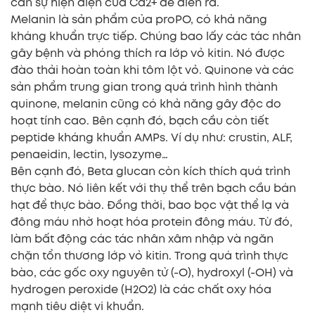
cần sự hiện diện của Ca2+ để diễn ra.
Melanin là sản phẩm của proPO, có khả năng
kháng khuẩn trực tiếp. Chúng bao lấy các tác nhân
gây bệnh và phóng thích ra lớp vỏ kitin. Nó được
đào thải hoàn toàn khi tôm lột vỏ. Quinone và các
sản phẩm trung gian trong quá trình hình thành
quinone, melanin cũng có khả năng gây độc do
hoạt tính cao. Bên cạnh đó, bạch cầu còn tiết
peptide kháng khuẩn AMPs. Ví dụ như: crustin, ALF,
penaeidin, lectin, lysozyme…
Bên cạnh đó, Beta glucan còn kích thích quá trình
thực bào. Nó liên kết với thụ thể trên bạch cầu bán
hạt để thực bào. Đồng thời, bao bọc vật thể lạ và
đông máu nhờ hoạt hóa protein đông máu. Từ đó,
làm bất động các tác nhân xâm nhập và ngăn
chặn tổn thương lớp vỏ kitin. Trong quá trình thực
bào, các gốc oxy nguyên tử (-O), hydroxyl (-OH) và
hydrogen peroxide (H2O2) là các chất oxy hóa
mạnh tiêu diệt vi khuẩn.