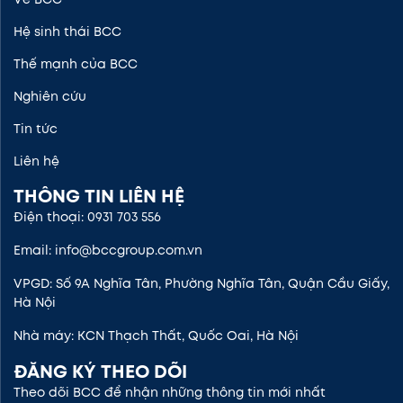
Hệ sinh thái BCC
Thế mạnh của BCC
Nghiên cứu
Tin tức
Liên hệ
THÔNG TIN LIÊN HỆ
Điện thoại: 0931 703 556
Email: info@bccgroup.com.vn
VPGD: Số 9A Nghĩa Tân, Phường Nghĩa Tân, Quận Cầu Giấy,
Hà Nội
Nhà máy: KCN Thạch Thất, Quốc Oai, Hà Nội
ĐĂNG KÝ THEO DÕI
Theo dõi BCC để nhận những thông tin mới nhất