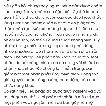
Nếu gặp hội chứng này, người bệnh cần được chăm
sóc trong đơn vị chăm sóc đặc biệt. Cụ thể là bao
gồm hỗ trợ theo dõi chuyên sâu các dấu hiệu; chất
lỏng tiêm tĩnh mạch; quản lý chất điện giải; chạy
thận nhân tạo. Một số trường hợp có thể điều trị từ
nguồn gốc của hội chứng. Nếu nguyên nhân là do
nhiễm khuẩn, có thể sử dụng thuốc kháng sinh. Tuy
nhiên, trong nhiều trường hợp, bác sĩ phải dùng
nhiều phương pháp nhằm hạn chế phản ứng miễn
dịch. Thế nhưng liệu pháp này khác phức tạp. Một
phần, do hệ thống miễn dịch đa dạng với nhiều bộ
phận khác nhau. Để chống lại nhiễm trùng, cần
giảm bớt một phần phản ứng miễn dịch. Đồng thời,
giữ nguyên hoặc tăng cường hoạt động của các
chức năng khác.
Có rất nhiều liệu pháp đã được thực nghiệm và đưa
ra kết quả cụ thể. Giải pháp tốt nhất là điều trị dựa
một phần vào nguyên nhân cơ bản gây nên hội