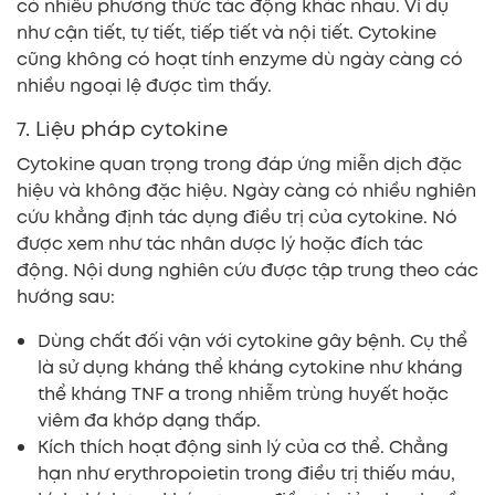
có nhiều phương thức tác động khác nhau. Ví dụ
như cận tiết, tự tiết, tiếp tiết và nội tiết. Cytokine
cũng không có hoạt tính enzyme dù ngày càng có
nhiều ngoại lệ được tìm thấy.
7. Liệu pháp cytokine
Cytokine quan trọng trong đáp ứng miễn dịch đặc
hiệu và không đặc hiệu. Ngày càng có nhiều nghiên
cứu khẳng định tác dụng điều trị của cytokine. Nó
được xem như tác nhân dược lý hoặc đích tác
động. Nội dung nghiên cứu được tập trung theo các
hướng sau:
Dùng chất đối vận với cytokine gây bệnh. Cụ thể
là sử dụng kháng thể kháng cytokine như kháng
thể kháng TNF α trong nhiễm trùng huyết hoặc
viêm đa khớp dạng thấp.
Kích thích hoạt động sinh lý của cơ thể. Chẳng
hạn như erythropoietin trong điều trị thiếu máu,