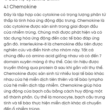
4.1 Chemokine
Đây là tập hợp các cytokine có trọng lượng phân tử
thấp là tính hóa ứng động đặc trưng. Chemokine là
các cytokine được sản sinh trong giai đoạn đầu
của nhiễm trùng. Chúng mới được phát hiện và có
tác dụng hóa ứng động đến các tế bào đáp ứng
gần đó. Interleukine-8 là chemokine đầu tiên được
nghiên cứu và điển hình cho nhóm này. Tất cả
chúng đều có amino acid giống nhau và có đến 7
domain xuyên màng ở thụ thể. Các tín hiệu được
truyền thông qua protein G sau khi gắn với thụ thể.
Chemokine được sản sinh từ nhiều loại tế bào khác
nhau của hệ miễn dịch tiên thiên và tế bào lympho
của hệ miễn dịch tập nhiễm. Chemokine giúp hóa
ứng động của bạch cầu bằng cách huy động một
số thành phần. Cụ thể là monocyte, bạch cầu trung
tính và tế bào thực hiện miễn dịch khác di chuyển
đến ổ nhiễm trùng.