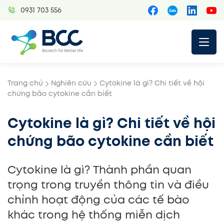
Skip
0931 703 556
to
content
Trang chủ
Nghiên cứu
Cytokine là gì? Chi tiết về hội
chứng bão cytokine cần biết
Cytokine là gì? Chi tiết về hội
chứng bão cytokine cần biết
Cytokine là gì? Thành phần quan
trọng trong truyền thông tin và điều
chỉnh hoạt động của các tế bào
khác trong hệ thống miễn dịch