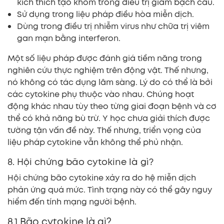
kích thích tạo khóm trong điều trị giảm bạch cầu.
Sử dụng trong liệu pháp điều hòa miễn dịch.
Dùng trong điều trị nhiễm virus như chữa trị viêm
gan mạn bằng interferon.
Một số liệu pháp được đánh giá tiềm năng trong
nghiên cứu thực nghiệm trên động vật. Thế nhưng,
nó không có tác dụng lâm sàng. Lý do có thể là bởi
các cytokine phụ thuộc vào nhau. Chúng hoạt
động khác nhau tùy theo từng giai đoạn bệnh và cơ
thể có khả năng bù trừ. Y học chưa giải thích được
tường tận vấn đề này. Thế nhưng, triển vọng của
liệu pháp cytokine vẫn không thể phủ nhận.
8. Hội chứng bão cytokine là gì?
Hội chứng bão cytokine xảy ra do hệ miễn dịch
phản ứng quá mức. Tình trạng này có thể gây nguy
hiểm đến tính mạng người bệnh.
8.1 Bão cytokine là gì?