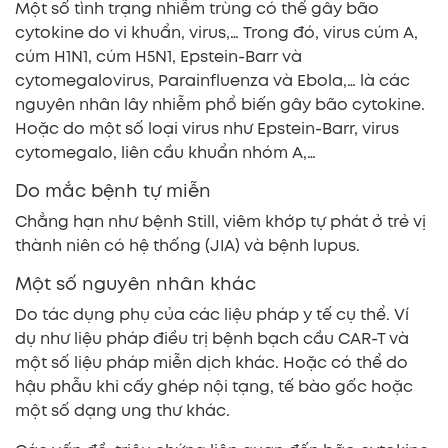
Một số tình trạng nhiễm trùng có thể gây bão
cytokine do vi khuẩn, virus,… Trong đó, virus cúm A,
cúm H1N1, cúm H5N1, Epstein-Barr và
cytomegalovirus, Parainfluenza và Ebola,… là các
nguyên nhân lây nhiễm phổ biến gây bão cytokine.
Hoặc do một số loại virus như Epstein-Barr, virus
cytomegalo, liên cầu khuẩn nhóm A,…
Do mắc bệnh tự miễn
Chẳng hạn như bệnh Still, viêm khớp tự phát ở trẻ vị
thành niên có hệ thống (JIA) và bệnh lupus.
Một số nguyên nhân khác
Do tác dụng phụ của các liệu pháp y tế cụ thể. Ví
dụ như liệu pháp điều trị bệnh bạch cầu CAR-T và
một số liệu pháp miễn dịch khác. Hoặc có thể do
hậu phẫu khi cấy ghép nội tạng, tế bào gốc hoặc
một số dạng ung thư khác.