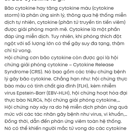
Bão cytokine hay tăng cytokine máu (cytokine
storm) là phản ứng sinh lý, thông qua hệ thống miễn
dịch tự nhiên, cytokine (phân tử truyền tin tiền viêm)
được giải phóng mạnh mẽ. Cytokine là một phần
đáp ứng miễn dịch. Tuy nhiên, khi phóng thích đột
ngột với số lượng lớn có thể gây suy đa tạng, thậm
chí tử vong.
Hội chứng cơn bão cytokine còn được gọi là hội
chứng giải phóng cytokine – Cytokine Release
Syndrome (CRS). Nó bao gồm các triệu chứng bệnh
lý gây bão cytokine. Chẳng hạn như: hội chứng thực
bào máu có tính chất gia đình (FLH), kèm nhiễm
virus Epstein-Barr (EBV-HLH), hội chứng hoạt hóa đại
thực bào NLRC4, hội chứng giải phóng cytokine,…
Hội chứng này xảy ra do hệ miễn dịch phản ứng quá
mức với các tác nhân gây bệnh như virus, vi khuẩn,…
Đồng thời, dẫn đến phản ứng viêm toàn hệ thống.
Nó có thể khiến người mắc tử vong do các cytokine