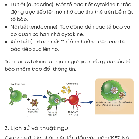
Tự tiết (autocrine): Một tế bào tiết cytokine tự tác
động trực tiếp lên nó nhờ các thụ thể trên bề mặt
tế bào.
Nội tiết (endocrine): Tác động đến các tế bào và
cơ quan xa hơn nhờ cytokine.
Xúc tiết (juxtacrine): Chỉ ảnh hưởng đến các tế
bào tiếp xúc lên nó.
Tóm lại, cytokine là ngôn ngữ giao tiếp giữa các tế
bào nhằm trao đổi thông tin.
3. Lịch sử và thuật ngữ
Cytokine được phát hiện lần đầu vào năm 1957. Nó