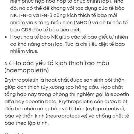
hiện phức hợp hòa hợp tổ chức chính lớp I. Nhờ
đó, nó có thể đề kháng với tác dụng của tế bào
NK. IFN-α và IFN-β cũng kích thích tế bào mới
nhiễm virus tăng biểu hiện (MHC I) và dễ bị các tế
bào CD8 độc tế bào tiêu diệt.
Hoạt hóa tế bào NK giúp các tế bào giết tự nhiên
có khả năng chọn lọc. Tức là chỉ tiêu diệt tế bào
nhiễm virus.
4.4 Họ các yếu tố kích thích tạo máu
(haemopoietin)
Erythropoietin là hoạt chất được sản sinh bởi thận,
giúp kích thích tủy xương tạo hồng cầu. Hợp chất
tổng hợp này trong phòng thí nghiệm gọi là epoetin
alfa hay epoetin beta. Erythropoietin còn được biết
đến bởi chức năng bảo vệ tế bào (cytoprotective),
bảo vệ thần kinh (neuroprotective) và chống chết tế
bào theo lập trình.