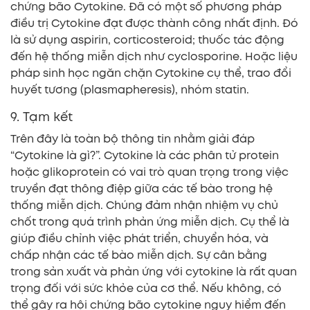
chứng bão Cytokine. Đã có một số phương pháp
điều trị Cytokine đạt được thành công nhất định. Đó
là sử dụng aspirin, corticosteroid; thuốc tác động
đến hệ thống miễn dịch như cyclosporine. Hoặc liệu
pháp sinh học ngăn chặn Cytokine cụ thể, trao đổi
huyết tương (plasmapheresis), nhóm statin.
9. Tạm kết
Trên đây là toàn bộ thông tin nhằm giải đáp
“Cytokine là gì?”. Cytokine là các phân tử protein
hoặc glikoprotein có vai trò quan trọng trong việc
truyền đạt thông điệp giữa các tế bào trong hệ
thống miễn dịch. Chúng đảm nhận nhiệm vụ chủ
chốt trong quá trình phản ứng miễn dịch. Cụ thể là
giúp điều chỉnh việc phát triển, chuyển hóa, và
chấp nhận các tế bào miễn dịch. Sự cân bằng
trong sản xuất và phản ứng với cytokine là rất quan
trọng đối với sức khỏe của cơ thể. Nếu không, có
thể gây ra hội chứng bão cytokine nguy hiểm đến