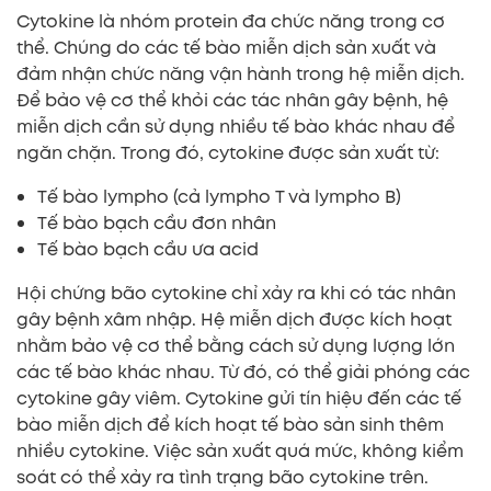
Cytokine là nhóm protein đa chức năng trong cơ
thể. Chúng do các tế bào miễn dịch sản xuất và
đảm nhận chức năng vận hành trong hệ miễn dịch.
Để bảo vệ cơ thể khỏi các tác nhân gây bệnh, hệ
miễn dịch cần sử dụng nhiều tế bào khác nhau để
ngăn chặn. Trong đó, cytokine được sản xuất từ:
Tế bào lympho (cả lympho T và lympho B)
Tế bào bạch cầu đơn nhân
Tế bào bạch cầu ưa acid
Hội chứng bão cytokine chỉ xảy ra khi có tác nhân
gây bệnh xâm nhập. Hệ miễn dịch được kích hoạt
nhằm bảo vệ cơ thể bằng cách sử dụng lượng lớn
các tế bào khác nhau. Từ đó, có thể giải phóng các
cytokine gây viêm. Cytokine gửi tín hiệu đến các tế
bào miễn dịch để kích hoạt tế bào sản sinh thêm
nhiều cytokine. Việc sản xuất quá mức, không kiểm
soát có thể xảy ra tình trạng bão cytokine trên.