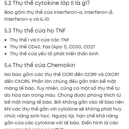
5.2 Thụ thể cytokine lớp II là gì?
Bao gồm thụ thể của Interferon-α, Interferon-β,
Interferon-γ và IL-10
5.3 Thụ thể của họ TNF
Thụ thể I và II của các TNF
Thụ thể CD40, Fas (Apo 1), CD30, CD27
Thụ thể của yếu tố phát triển thần kinh
5.4 Thụ thể của Chemokin
Nó bao gồm các thụ thể CCR1 đến CCR9 và CXCR1
đến CXCR5. Phần lớn chúng đều gắn trên bề mặt
màng tế bào. Tuy nhiên, cũng có một số thụ thể tự
do hòa tan trong máu. Chúng được phóng thích từ
bề mặt màng tế bào. Bởi không gắn vào tế bào nên
khi các thụ thể gắn với cytokine sẽ không phát huy
chức năng sinh học. Ngược lại, hạn chế khả năng
gắn của các cytokine với tế bào. Điển hình là các