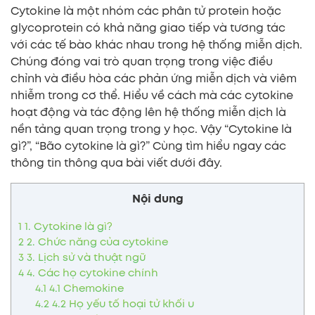
Cytokine là một nhóm các phân tử protein hoặc
glycoprotein có khả năng giao tiếp và tương tác
với các tế bào khác nhau trong hệ thống miễn dịch.
Chúng đóng vai trò quan trọng trong việc điều
chỉnh và điều hòa các phản ứng miễn dịch và viêm
nhiễm trong cơ thể. Hiểu về cách mà các cytokine
hoạt động và tác động lên hệ thống miễn dịch là
nền tảng quan trọng trong y học. Vậy “Cytokine là
gì?”, “Bão cytokine là gì?” Cùng tìm hiểu ngay các
thông tin thông qua bài viết dưới đây.
Nội dung
1
1. Cytokine là gì?
2
2. Chức năng của cytokine
3
3. Lịch sử và thuật ngữ
4
4. Các họ cytokine chính
4.1
4.1 Chemokine
4.2
4.2 Họ yếu tố hoại tử khối u