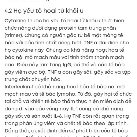
4.2 Họ yếu tố hoại tử khối u
Cytokine thuộc họ yếu tố hoại tử khối u thực hiện
chức năng dưới dạng protein tam trùng phân
(trimer). Chúng có nguồn gốc từ bề mặt màng tế
bào với các tính chất riêng biệt. TNF α đại diện cho
họ cytokine này. Chúng có khả năng hoạt hóa tế
bào nội mô mạch máu với tính thấm thành mạch
cao. Điều này làm tăng IgG, bổ thể và các tế bào
gây viêm cục bộ. TNF α còn gây sốt, gây sốc và tập
trung chất chuyển hóa.
Interleukin-1 có khả năng hoạt hóa tế bào nội mô
mạch máu và tế bào lympho. Từ đó, gây hại tổ chức
tại chỗ và khiến tế bào thẩm thực hiện miễn dịch dễ
dàng đi vào các vùng này. IL-1 cũng có khả năng
gây sốt và sản xuất IL-6. Họ TNF còn rất quan trọng
trong phản ứng viêm và chết tế bào theo lập trình.
Đồng thời, quyết định đến sự phát triển của tế bào