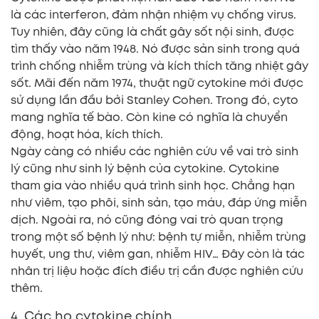
là các interferon, đảm nhận nhiệm vụ chống virus.
Tuy nhiên, đây cũng là chất gây sốt nội sinh, được
tìm thấy vào năm 1948. Nó được sản sinh trong quá
trình chống nhiễm trùng và kích thích tăng nhiệt gây
sốt. Mãi đến năm 1974, thuật ngữ cytokine mới được
sử dụng lần đầu bởi Stanley Cohen. Trong đó, cyto
mang nghĩa tế bào. Còn kine có nghĩa là chuyển
động, hoạt hóa, kích thích.
Ngày càng có nhiều các nghiên cứu về vai trò sinh
lý cũng như sinh lý bệnh của cytokine. Cytokine
tham gia vào nhiều quá trình sinh học. Chẳng hạn
như viêm, tạo phôi, sinh sản, tạo máu, đáp ứng miễn
dịch. Ngoài ra, nó cũng đóng vai trò quan trọng
trong một số bệnh lý như: bệnh tự miễn, nhiễm trùng
huyết, ung thư, viêm gan, nhiễm HIV… Đây còn là tác
nhân trị liệu hoặc đích điều trị cần được nghiên cứu
thêm.
4. Các họ cytokine chính