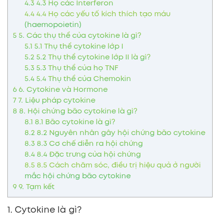
4.3
4.3 Họ các Interferon
4.4
4.4 Họ các yếu tố kích thích tạo máu
(haemopoietin)
5
5. Các thụ thể của cytokine là gì?
5.1
5.1 Thụ thể cytokine lớp I
5.2
5.2 Thụ thể cytokine lớp II là gì?
5.3
5.3 Thụ thể của họ TNF
5.4
5.4 Thụ thể của Chemokin
6
6. Cytokine và Hormone
7
7. Liệu pháp cytokine
8
8. Hội chứng bão cytokine là gì?
8.1
8.1 Bão cytokine là gì?
8.2
8.2 Nguyên nhân gây hội chứng bão cytokine
8.3
8.3 Cơ chế diễn ra hội chứng
8.4
8.4 Đặc trưng của hội chứng
8.5
8.5 Cách chăm sóc, điều trị hiệu quả ở người
mắc hội chứng bão cytokine
9
9. Tạm kết
1. Cytokine là gì?