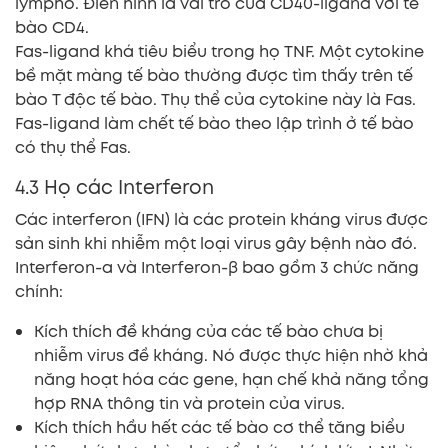
lympho. Điển hình là vai trò của CD40-ligand với tế
bào CD4.
Fas-ligand khá tiêu biểu trong họ TNF. Một cytokine
bề mặt màng tế bào thường được tìm thấy trên tế
bào T độc tế bào. Thụ thể của cytokine này là Fas.
Fas-ligand làm chết tế bào theo lập trình ở tế bào
có thụ thể Fas.
4.3 Họ các Interferon
Các interferon (IFN) là các protein kháng virus được
sản sinh khi nhiễm một loại virus gây bệnh nào đó.
Interferon-α và Interferon-β bao gồm 3 chức năng
chính:
Kích thích đề kháng của các tế bào chưa bị
nhiễm virus đề kháng. Nó được thực hiện nhờ khả
năng hoạt hóa các gene, hạn chế khả năng tổng
hợp RNA thông tin và protein của virus.
Kích thích hầu hết các tế bào cơ thể tăng biểu