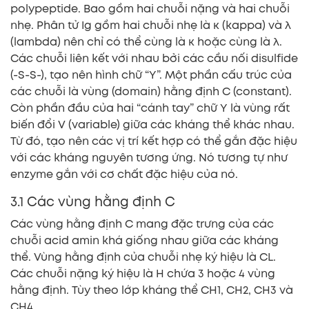
polypeptide. Bao gồm hai chuỗi nặng và hai chuỗi
nhẹ. Phân tử Ig gồm hai chuỗi nhẹ là κ (kappa) và λ
(lambda) nên chỉ có thể cùng là κ hoặc cùng là λ.
Các chuỗi liên kết với nhau bởi các cầu nối disulfide
(-S-S-), tạo nên hình chữ “Y”. Một phần cấu trúc của
các chuỗi là vùng (domain) hằng định C (constant).
Còn phần đầu của hai “cánh tay” chữ Y là vùng rất
biến đổi V (variable) giữa các kháng thể khác nhau.
Từ đó, tạo nên các vị trí kết hợp có thể gắn đặc hiệu
với các kháng nguyên tương ứng. Nó tương tự như
enzyme gắn với cơ chất đặc hiệu của nó.
3.1 Các vùng hằng định C
Các vùng hằng định C mang đặc trưng của các
chuỗi acid amin khá giống nhau giữa các kháng
thể. Vùng hằng định của chuỗi nhẹ ký hiệu là CL.
Các chuỗi nặng ký hiệu là H chứa 3 hoặc 4 vùng
hằng định. Tùy theo lớp kháng thể CH1, CH2, CH3 và
CH4.