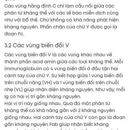
Các vùng hằng định C chỉ làm cầu nối giữa các
phân tử kháng thể với các tế bào miễn dịch cũng
như với bổ thể. Chứ không có khả năng phát hiện
kháng nguyên. Phần chân của chữ Y được gọi là
đoạn Fc.
3.2 Các vùng biến đổi V
Các vùng biến đổi V là các vùng khác nhau về
thành phần acid amin giữa các loại kháng thể. Mỗi
immunoglobulin có 4 vùng biến đổi ở đầu tận hai
cánh tay của chữ Y. Sự kết hợp giữa 1 vùng biến đổi
trên chuỗi nặng (VH) và 1 vùng biến đổi trên chuỗi
nhẹ (VL) giúp nhận diện kháng nguyên. Như vậy, mỗi
Ig có hai vị trí gắn kháng nguyên.
Hai vị trí này giống nhau. Qua đó một phân tử
kháng thể có khả năng gắn với 2 kháng nguyên
giống nhau. Hai cánh tay của chữ Y còn gọi là đoạn
gắn kháng nguyên Fab giúp nhận biết kháng