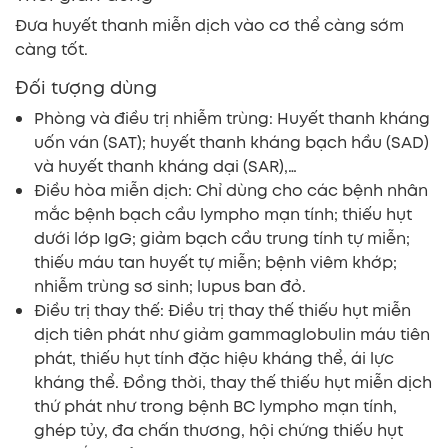
Đưa huyết thanh miễn dịch vào cơ thể càng sớm
càng tốt.
Đối tượng dùng
Phòng và điều trị nhiễm trùng: Huyết thanh kháng
uốn ván (SAT); huyết thanh kháng bạch hầu (SAD)
và huyết thanh kháng dại (SAR),…
Điều hòa miễn dịch: Chỉ dùng cho các bệnh nhân
mắc bệnh bạch cầu lympho mạn tính; thiếu hụt
dưới lớp IgG; giảm bạch cầu trung tính tự miễn;
thiếu máu tan huyết tự miễn; bệnh viêm khớp;
nhiễm trùng sơ sinh; lupus ban đỏ.
Điều trị thay thế: Điều trị thay thế thiếu hụt miễn
dịch tiên phát như giảm gammaglobulin máu tiên
phát, thiếu hụt tính đặc hiệu kháng thể, ái lực
kháng thể. Đồng thời, thay thế thiếu hụt miễn dịch
thứ phát như trong bệnh BC lympho mạn tính,
ghép tủy, đa chấn thương, hội chứng thiếu hụt