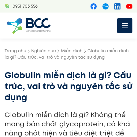
Skip
0931 703 556
to
content
Trang chủ
Nghiên cứu
Miễn dịch
Globulin miễn dịch
là gì? Cấu trúc, vai trò và nguyên tắc sử dụng
Globulin miễn dịch là gì? Cấu
trúc, vai trò và nguyên tắc sử
dụng
Globulin miễn dịch là gì? Kháng thể
mang bản chất glycoprotein, có khả
năng phát hiện và tiêu diệt triệt để