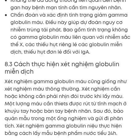
Kháng thể đa dòng thường liên quan đến bệnh
gan hay bệnh mạn tính cần tìm nguyên nhân.
Chẩn đoán và xác định tình trạng giảm gamma
globulin máu. Điều này giúp dự đoán nguy cơ
nhiễm trùng tái phát. Bao gồm tình trạng không
có gamma globulin máu liên quan với nhiễm sắc
thể X, các thiếu hụt riêng lẻ các globulin miễn
dịch, thiếu hụt đơn lẻ đối với IgA.
8.3 Cách thực hiện xét nghiệm globulin
miễn dịch
Xét nghiệm gamma globulin máu cũng giống như
xét nghiệm máu thông thường. Xét nghiệm cần
hoặc không cần phải nhịn đói trước khi lấy máu.
Một lượng máu cần thiets được rút từ tĩnh mạch ở
khuỷu tay hoặc bàn tay bệnh nhân. Sau đó, bảo
quản mẫu trong một ống nghiệm và gửi đi phân
tích. Xét nghiệm gamma globulin niệu thực hiện
bằng cách lấy mẫu bệnh phẩm nước tiểu 24h.