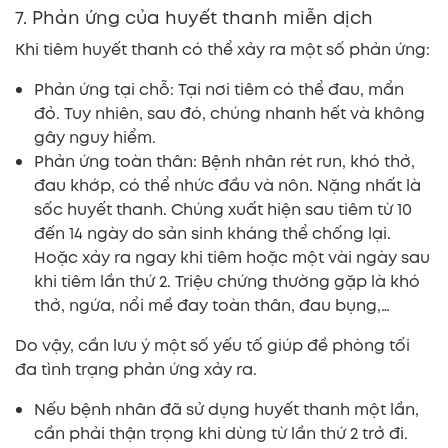
7. Phản ứng của huyết thanh miễn dịch
Khi tiêm huyết thanh có thể xảy ra một số phản ứng:
Phản ứng tại chỗ: Tại nơi tiêm có thể đau, mẩn
đỏ. Tuy nhiên, sau đó, chúng nhanh hết và không
gây nguy hiểm.
Phản ứng toàn thân: Bệnh nhân rét run, khó thở,
đau khớp, có thể nhức đầu và nôn. Nặng nhất là
sốc huyết thanh. Chúng xuất hiện sau tiêm từ 10
đến 14 ngày do sản sinh kháng thể chống lại.
Hoặc xảy ra ngay khi tiêm hoặc một vài ngày sau
khi tiêm lần thứ 2. Triệu chứng thường gặp là khó
thở, ngứa, nổi mề đay toàn thân, đau bụng,…
Do vậy, cần lưu ý một số yếu tố giúp đề phòng tối
đa tình trạng phản ứng xảy ra.
Nếu bệnh nhân đã sử dụng huyết thanh một lần,
cần phải thận trọng khi dùng từ lần thứ 2 trở đi.