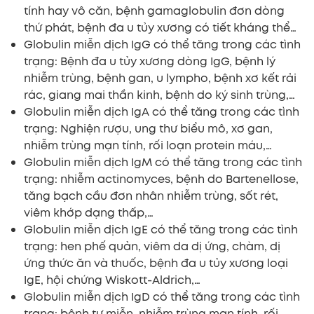
tính hay vô căn, bệnh gamaglobulin đơn dòng
thứ phát, bệnh đa u tủy xương có tiết kháng thể…
Globulin miễn dịch IgG có thể tăng trong các tình
trạng: Bệnh đa u tủy xương dòng IgG, bệnh lý
nhiễm trùng, bệnh gan, u lympho, bệnh xơ kết rải
rác, giang mai thần kinh, bệnh do ký sinh trùng,…
Globulin miễn dịch IgA có thể tăng trong các tình
trạng: Nghiện rượu, ung thư biểu mô, xơ gan,
nhiễm trùng mạn tính, rối loạn protein máu,…
Globulin miễn dịch IgM có thể tăng trong các tình
trạng: nhiễm actinomyces, bệnh do Bartenellose,
tăng bạch cầu đơn nhân nhiễm trùng, sốt rét,
viêm khớp dạng thấp,…
Globulin miễn dịch IgE có thể tăng trong các tình
trạng: hen phế quản, viêm da dị ứng, chàm, dị
ứng thức ăn và thuốc, bệnh đa u tủy xương loại
IgE, hội chứng Wiskott-Aldrich,…
Globulin miễn dịch IgD có thể tăng trong các tình
trạng: bệnh tự miễn, nhiễm trùng mạn tính, rối