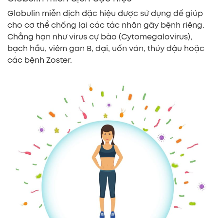
Globulin miễn dịch đặc hiệu được sử dụng để giúp
cho cơ thể chống lại các tác nhân gây bệnh riêng.
Chẳng hạn như virus cự bào (Cytomegalovirus),
bạch hầu, viêm gan B, dại, uốn ván, thủy đậu hoặc
các bệnh Zoster.