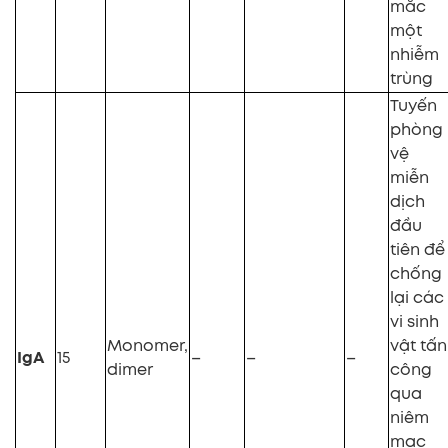
mắc
một
nhiễm
trùng
Tuyến
phòng
vệ
miễn
dịch
đầu
tiên để
chống
lại các
vi sinh
Monomer,
vật tấn
IgA
15
–
–
–
dimer
công
qua
niêm
mạc