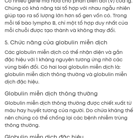
Có nhiều gene mã hóa cho phần biến đổi (V) của Ig.
Chúng có khả năng tái tổ hợp với nhau ngẫu nhiên
giúp tạo ra số lượng lớn hơn số gen vốn có. Trong
mỗi tế bào lympho B, chỉ một tổ hợp duy nhất của
mỗi chuỗi được tạo thành và không thay đổi.
5. Chức năng của globulin miễn dịch
Các globulin miễn dịch có thể nhận diện và gắn
đặc hiệu với 1 kháng nguyên tương ứng nhờ các
vùng biến đổi. Có hai loại globulin miễn dịch là:
globulin miễn dịch thông thường và globulin miễn
dịch đặc hiệu.
Globulin miễn dịch thông thường
Globulin miễn dịch thông thường được chiết xuất từ
máu hay huyết tương của người. Do chứa kháng thể
nên chúng có thể chống lại các bệnh nhiễm trùng
thông thường.
Globulin miễn dịch đặc hiệu