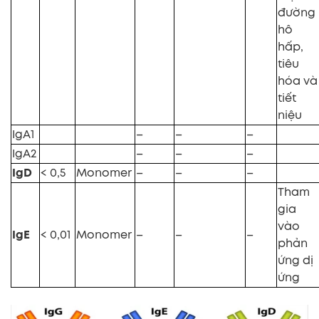
đường
hô
hấp,
tiêu
hóa và
tiết
niệu
IgA1
–
–
–
IgA2
–
–
–
IgD
< 0,5
Monomer
–
–
–
T
ham
gia
vào
IgE
< 0,01
Monomer
–
–
–
phản
ứng dị
ứng