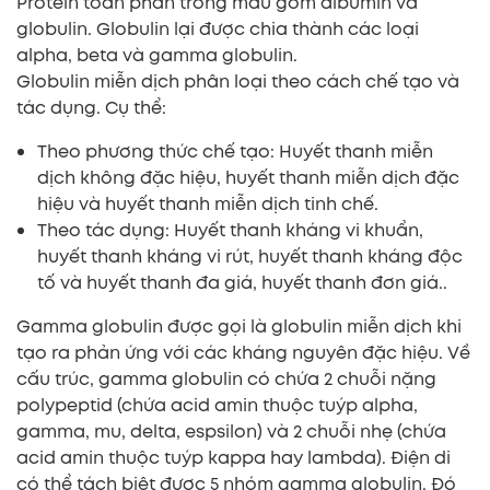
Protein toàn phần trong máu gồm albumin và
globulin. Globulin lại được chia thành các loại
alpha, beta và gamma globulin.
Globulin miễn dịch phân loại theo cách chế tạo và
tác dụng. Cụ thể:
Theo phương thức chế tạo: Huyết thanh miễn
dịch không đặc hiệu, huyết thanh miễn dịch đặc
hiệu và huyết thanh miễn dịch tinh chế.
Theo tác dụng: Huyết thanh kháng vi khuẩn,
huyết thanh kháng vi rút, huyết thanh kháng độc
tố và huyết thanh đa giá, huyết thanh đơn giá..
Gamma globulin được gọi là globulin miễn dịch khi
tạo ra phản ứng với các kháng nguyên đặc hiệu. Về
cấu trúc, gamma globulin có chứa 2 chuỗi nặng
polypeptid (chứa acid amin thuộc tuýp alpha,
gamma, mu, delta, espsilon) và 2 chuỗi nhẹ (chứa
acid amin thuộc tuýp kappa hay lambda). Điện di
có thể tách biệt được 5 nhóm gamma globulin. Đó