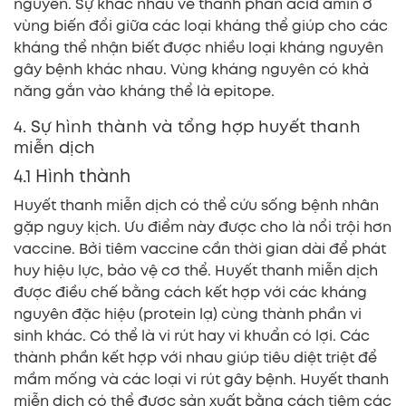
nguyên. Sự khác nhau về thành phần acid amin ở
vùng biến đổi giữa các loại kháng thể giúp cho các
kháng thể nhận biết được nhiều loại kháng nguyên
gây bệnh khác nhau. Vùng kháng nguyên có khả
năng gắn vào kháng thể là epitope.
4. Sự hình thành và tổng hợp huyết thanh
miễn dịch
4.1 Hình thành
Huyết thanh miễn dịch có thể cứu sống bệnh nhân
gặp nguy kịch. Ưu điểm này được cho là nổi trội hơn
vaccine. Bởi tiêm vaccine cần thời gian dài để phát
huy hiệu lực, bảo vệ cơ thể. Huyết thanh miễn dịch
được điều chế bằng cách kết hợp với các kháng
nguyên đặc hiệu (protein lạ) cùng thành phần vi
sinh khác. Có thể là vi rút hay vi khuẩn có lợi. Các
thành phần kết hợp với nhau giúp tiêu diệt triệt để
mầm mống và các loại vi rút gây bệnh. Huyết thanh
miễn dịch có thể được sản xuất bằng cách tiêm các