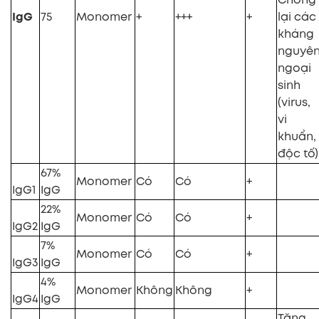
IgG
75
Monomer
+
+++
+
lại các
kháng
nguyê
ngoại
sinh
(virus,
vi
khuẩn,
độc tố)
67%
Monomer
Có
Có
+
IgG1
IgG
22%
Monomer
Có
Có
+
IgG2
IgG
7%
Monomer
Có
Có
+
IgG3
IgG
4%
Monomer
Không
Không
+
IgG4
IgG
T
ăng