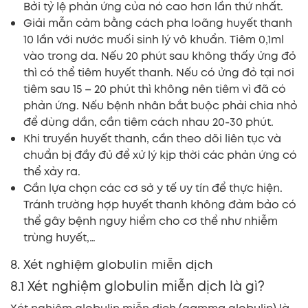
Bởi tỷ lệ phản ứng của nó cao hơn lần thứ nhất.
Giải mẫn cảm bằng cách pha loãng huyết thanh
10 lần với nước muối sinh lý vô khuẩn. Tiêm 0,1ml
vào trong da. Nếu 20 phút sau không thấy ửng đỏ
thì có thể tiêm huyết thanh. Nếu có ửng đỏ tại nơi
tiêm sau 15 – 20 phút thì không nên tiêm vì đã có
phản ứng. Nếu bệnh nhân bắt buộc phải chia nhỏ
để dùng dần, cần tiêm cách nhau 20-30 phút.
Khi truyền huyết thanh, cần theo dõi liên tục và
chuẩn bị đầy đủ để xử lý kịp thời các phản ứng có
thể xảy ra.
Cần lựa chọn các cơ sở y tế uy tín để thực hiện.
Tránh trường hợp huyết thanh không đảm bảo có
thể gây bệnh nguy hiểm cho cơ thể như nhiễm
trùng huyết,…
8. Xét nghiệm globulin miễn dịch
8.1 Xét nghiệm globulin miễn dịch là gì?