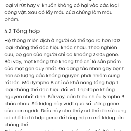
loại vi rút hay vi khuẩn không có hại vào các loại
động vật. Sau đó lấy máu của chúng làm mẫu
phẩm.
4.2 Tổng hợp
Hệ thống miễn dịch ở người có thể tạo ra hơn 1012
loại kháng thể đặc hiệu khác nhau. Theo nghiên
cứu, bộ gen của người chỉ có khoảng 3×105 gene.
Bởi vậy, một kháng thể không thể chỉ là sản phẩm
của một gen duy nhất. Đa dạng tác nhân gây bệnh
nên số lượng các kháng nguyên phơi nhiễm cũng
rất lớn. Mỗi lympho B chỉ có khả năng tổng hợp 1
loại kháng thể đặc hiệu đối với 1 epitope kháng
nguyên nhất định. Bởi vậy, cần triệu nhiều lympho B
khác nhau. Số lượng này vượt quá số lượng gene
của con người. Điều này cho thấy cơ thể đã sử dụng
cơ chế tái tổ hợp gene để tổng hợp ra số lượng lớn
kháng thể.