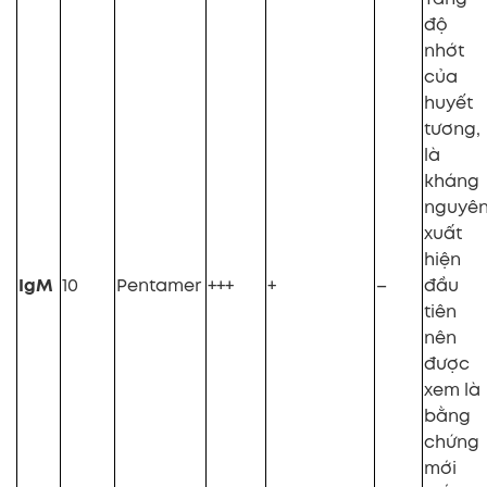
độ
nhớt
của
huyết
tương,
là
kháng
nguyê
xuất
hiện
IgM
10
Pentamer
+++
+
–
đầu
tiên
nên
được
xem là
bằng
chứng
mới