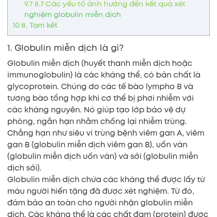
9.7
8.7 Các yếu tố ảnh hưởng đến kết quả xét
nghiệm globulin miễn dịch
10
8. Tạm kết
1. Globulin miễn dịch là gì?
Globulin miễn dịch (huyết thanh miễn dịch hoặc
immunoglobulin) là các kháng thể, có bản chất là
glycoprotein. Chúng do các tế bào lympho B và
tương bào tổng hợp khi cơ thể bị phơi nhiễm với
các kháng nguyên. Nó giúp tạo lớp bảo vệ dự
phòng, ngắn hạn nhằm chống lại nhiễm trùng.
Chẳng hạn như siêu vi trùng bệnh viêm gan A, viêm
gan B (globulin miễn dịch viêm gan B), uốn ván
(globulin miễn dịch uốn ván) và sởi (globulin miễn
dịch sởi).
Globulin miễn dịch chứa các kháng thể được lấy từ
máu người hiến tặng đã được xét nghiệm. Từ đó,
đảm bảo an toàn cho người nhận globulin miễn
dịch. Các kháng thể là các chất đạm (protein) được