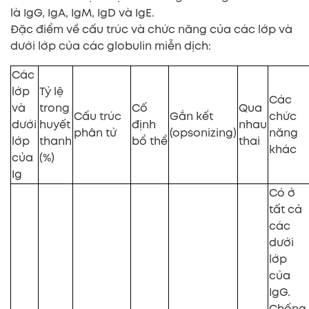
là IgG, IgA, IgM, IgD và IgE.
Đặc điểm về cấu trúc và chức năng của các lớp và
dưới lớp của các globulin miễn dịch:
Các
lớp
Tỷ lệ
Các
và
trong
Cố
Qua
Cấu trúc
Gắn kết
chức
dưới
huyết
định
nhau
phân tử
(opsonizing)
năng
lớp
thanh
bổ thể
thai
khác
của
(%)
Ig
Có ở
tất cả
các
dưới
lớp
của
IgG.
Chống