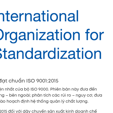
đạt chuẩn ISO 9001:2015
iện nhất của bộ ISO 9000. Phiên bản này đưa đến
ng – bên ngoài; phân tích các rủi ro – nguy cơ; đưa
ào hoạch định hệ thống quản lý chất lượng.
015 đối với dây chuyền sản xuất kinh doanh chế