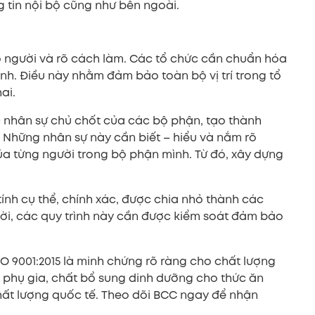
g tin nội bộ cũng như bên ngoài.
1
õ người và rõ cách làm. Các tổ chức cần chuẩn hóa
nh. Điều này nhằm đảm bảo toàn bộ vị trí trong tổ
ai.
c nhân sự chủ chốt của các bộ phận, tạo thành
 Những nhân sự này cần biết – hiểu và nắm rõ
a từng người trong bộ phận mình. Từ đó, xây dựng
nh cụ thể, chính xác, được chia nhỏ thành các
ời, các quy trình này cần được kiểm soát đảm bảo
O 9001:2015 là minh chứng rõ ràng cho chất lượng
 phụ gia, chất bổ sung dinh dưỡng cho thức ăn
hất lượng quốc tế. Theo dõi BCC ngay để nhận