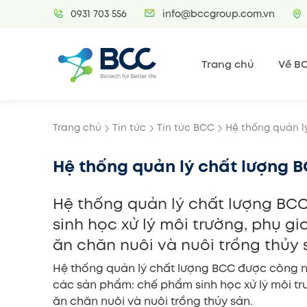
Skip
0931 703 556
info@bccgroup.com.vn
to
content
Trang chủ
Về B
Trang chủ
Tin tức
Tin tức BCC
Hệ thống quản l
Hệ thống quản lý chất lượng B
Hệ thống quản lý chất lượng BCC
sinh học xử lý môi trường, phụ g
ăn chăn nuôi và nuôi trồng thủy 
Hệ thống quản lý chất lượng BCC được công nh
các sản phẩm: chế phẩm sinh học xử lý môi tr
ăn chăn nuôi và nuôi trồng thủy sản.