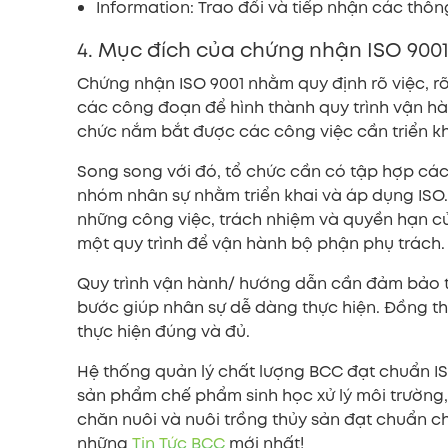
Information: Trao đổi và tiếp nhận các thôn
4. Mục đích của chứng nhận ISO 900
Chứng nhận ISO 9001 nhằm quy định rõ việc, r
các công đoạn để hình thành quy trình vận hà
chức nắm bắt được các công việc cần triển kh
Song song với đó, tổ chức cần có tập hợp cá
nhóm nhân sự nhằm triển khai và áp dụng ISO.
những công việc, trách nhiệm và quyền hạn củ
một quy trình để vận hành bộ phận phụ trách.
Quy trình vận hành/ hướng dẫn cần đảm bảo tí
bước giúp nhân sự dễ dàng thực hiện. Đồng th
thực hiện đúng và đủ.
Hệ thống quản lý chất lượng BCC đạt chuẩn IS
sản phẩm chế phẩm sinh học xử lý môi trường,
chăn nuôi và nuôi trồng thủy sản đạt chuẩn c
những
Tin Tức BCC
mới nhất!