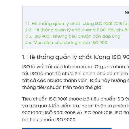
N
1
1. Hệ thống quản lý chất lượng ISO 9001:2015 là 
2
2. Hệ thống quản lý chất lượng BCC đạt chuẩn
3
3. ISO 9001: Những tiêu chuẩn cần đáp ứng
4
4. Mục đích của chứng nhận ISO 9001
1. Hệ thống quản lý chất lượng ISO 900
ISO là viết tắt của International Organizatio
tế). ISO là một Tổ chức Phi chính phủ có nhi
tất cả các nbước thành viên. Điều này hướng 
thống tiêu chuẩn trên toàn thế giới.
Tiêu chuẩn ISO 9001 thuộc bộ tiêu chuẩn ISO 
và trải quả 4 lần kiểm tra, hoàn thiện từ phiên
9001:2001; ISÔ 9001:2008 và ISO 9001:2015. ISO 
bộ tiêu chuẩn ISO 9000.