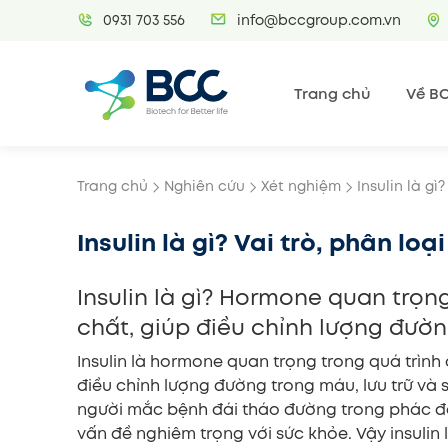
Skip
0931 703 556
info@bccgroup.com.vn
to
content
Trang chủ
Về B
Trang chủ
Nghiên cứu
Xét nghiệm
Insulin là gì
Insulin là gì? Vai trò, phân loạ
Insulin là gì? Hormone quan trọn
chất, giúp điều chỉnh lượng đườ
Insulin là hormone quan trọng trong quá trình
điều chỉnh lượng đường trong máu, lưu trữ và s
người mắc bệnh đái tháo đường trong phác đồ đ
vấn đề nghiêm trọng với sức khỏe. Vậy insulin 