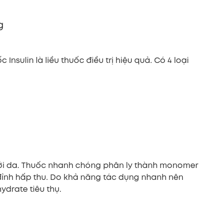
g
 Insulin là liều thuốc điều trị hiệu quả. Có 4 loại
dưới da. Thuốc nhanh chóng phân ly thành monomer
 đỉnh hấp thu. Do khả năng tác dụng nhanh nên
ydrate tiêu thụ.