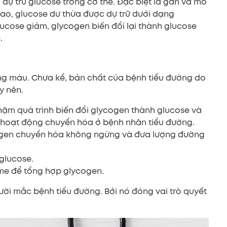
à dự trữ glucose trong cơ thể. Đặc biệt là gan và mô
ao, glucose dư thừa được dự trữ dưới dạng
glucose giảm, glycogen biến đổi lại thành glucose
.
ong máu. Chưa kể, bản chất của bệnh tiểu đường do
y nên.
hậm quá trình biến đổi glycogen thành glucose và
t hoạt động chuyển hóa ở bệnh nhân tiểu đường.
lycogen chuyển hóa không ngừng và đưa lượng đường
glucose.
me để tổng hợp glycogen.
gười mắc bệnh tiểu đường. Bởi nó đóng vai trò quyết