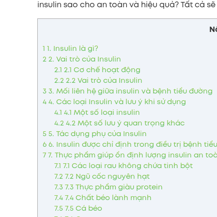
insulin sao cho an toàn và hiệu quả? Tất cả sẽ
N
1
1. Insulin là gì?
2
2. Vai trò của Insulin
2.1
2.1 Cơ chế hoạt động
2.2
2.2 Vai trò của Insulin
3
3. Mối liên hệ giữa insulin và bệnh tiểu đường
4
4. Các loại Insulin và lưu ý khi sử dụng
4.1
4.1 Một số loại insulin
4.2
4.2 Một số lưu ý quan trọng khác
5
5. Tác dụng phụ của Insulin
6
6. Insulin được chỉ định trong điều trị bệnh ti
7
7. Thực phẩm giúp ổn định lượng insulin an to
7.1
7.1 Các loại rau không chứa tinh bột
7.2
7.2 Ngũ cốc nguyên hạt
7.3
7.3 Thực phẩm giàu protein
7.4
7.4 Chất béo lành mạnh
7.5
7.5 Cá béo