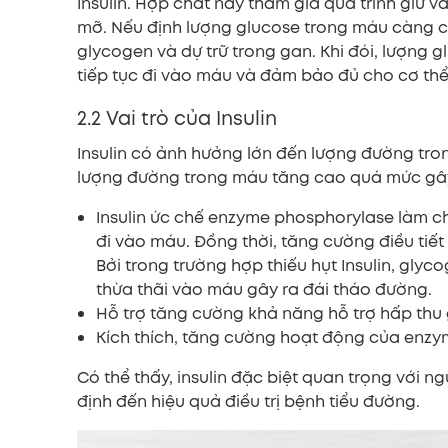
Insulin. Hợp chất này tham gia quá trình giữ v
mỡ. Nếu định lượng glucose trong máu càng c
glycogen và dự trữ trong gan. Khi đói, lượng 
tiếp tục đi vào máu và đảm bảo đủ cho cơ thể
2.2 Vai trò của Insulin
Insulin có ảnh hưởng lớn đến lượng đường tr
lượng đường trong máu tăng cao quá mức gâ
Insulin ức chế enzyme phosphorylase làm c
đi vào máu. Đồng thời, tăng cường điều tiế
Bởi trong trường hợp thiếu hụt Insulin, g
thừa thãi vào máu gây ra đái tháo đường.
Hỗ trợ tăng cường khả năng hỗ trợ hấp thu 
Kích thích, tăng cường hoạt động của enzy
Có thể thấy, insulin đặc biệt quan trọng với n
định đến hiệu quả điều trị bệnh tiểu đường.