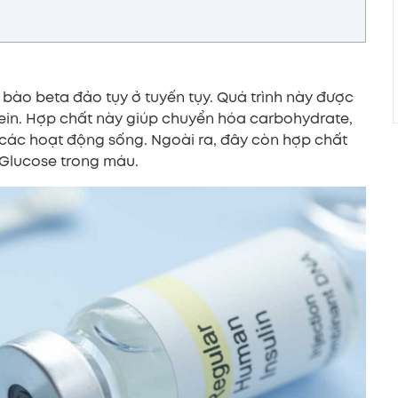
ế bào beta đảo tụy ở tuyến tụy. Quá trình này được
ein. Hợp chất này giúp chuyển hóa carbohydrate,
các hoạt động sống. Ngoài ra, đây còn hợp chất
 Glucose trong máu.