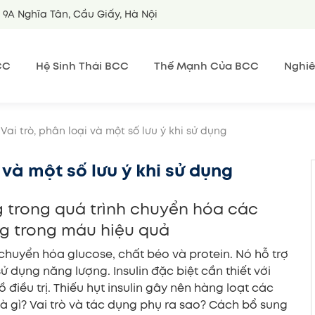
9A Nghĩa Tân, Cầu Giấy, Hà Nội
CC
Hệ Sinh Thái BCC
Thế Mạnh Của BCC
Nghiê
? Vai trò, phân loại và một số lưu ý khi sử dụng
i và một số lưu ý khi sử dụng
g trong quá trình chuyển hóa các
ng trong máu hiệu quả
 chuyển hóa glucose, chất béo và protein. Nó hỗ trợ
ử dụng năng lượng. Insulin đặc biệt cần thiết với
iều trị. Thiếu hụt insulin gây nên hàng loạt các
là gì? Vai trò và tác dụng phụ ra sao? Cách bổ sung