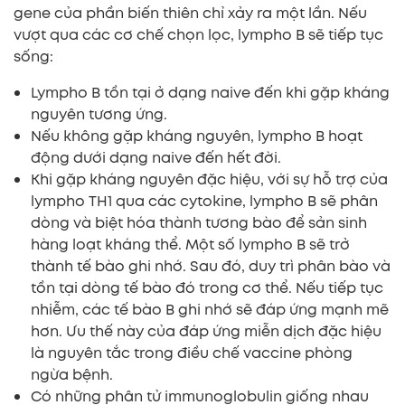
gene của phần biến thiên chỉ xảy ra một lần. Nếu
vượt qua các cơ chế chọn lọc, lympho B sẽ tiếp tục
sống:
Lympho B tồn tại ở dạng naive đến khi gặp kháng
nguyên tương ứng.
Nếu không gặp kháng nguyên, lympho B hoạt
động dưới dạng naive đến hết đời.
Khi gặp kháng nguyên đặc hiệu, với sự hỗ trợ của
lympho TH1 qua các cytokine, lympho B sẽ phân
dòng và biệt hóa thành tương bào để sản sinh
hàng loạt kháng thể. Một số lympho B sẽ trở
thành tế bào ghi nhớ. Sau đó, duy trì phân bào và
tồn tại dòng tế bào đó trong cơ thể. Nếu tiếp tục
nhiễm, các tế bào B ghi nhớ sẽ đáp ứng mạnh mẽ
hơn. Ưu thế này của đáp ứng miễn dịch đặc hiệu
là nguyên tắc trong điều chế vaccine phòng
ngừa bệnh.
Có những phân tử immunoglobulin giống nhau