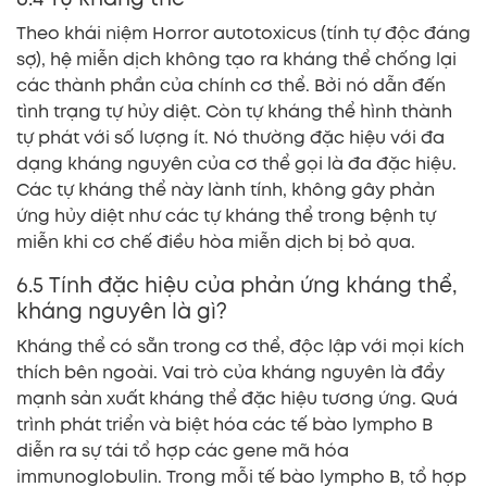
Theo khái niệm Horror autotoxicus (tính tự độc đáng
sợ), hệ miễn dịch không tạo ra kháng thể chống lại
các thành phần của chính cơ thể. Bởi nó dẫn đến
tình trạng tự hủy diệt. Còn tự kháng thể hình thành
tự phát với số lượng ít. Nó thường đặc hiệu với đa
dạng kháng nguyên của cơ thể gọi là đa đặc hiệu.
Các tự kháng thể này lành tính, không gây phản
ứng hủy diệt như các tự kháng thể trong bệnh tự
miễn khi cơ chế điều hòa miễn dịch bị bỏ qua.
6.5 Tính đặc hiệu của phản ứng kháng thể,
kháng nguyên là gì?
Kháng thể có sẵn trong cơ thể, độc lập với mọi kích
thích bên ngoài. Vai trò của kháng nguyên là đẩy
mạnh sản xuất kháng thể đặc hiệu tương ứng. Quá
trình phát triển và biệt hóa các tế bào lympho B
diễn ra sự tái tổ hợp các gene mã hóa
immunoglobulin. Trong mỗi tế bào lympho B, tổ hợp