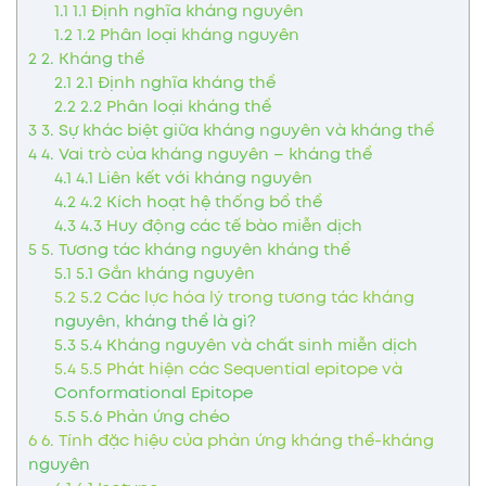
1.1
1.1 Định nghĩa kháng nguyên
1.2
1.2 Phân loại kháng nguyên
2
2. Kháng thể
2.1
2.1 Định nghĩa kháng thể
2.2
2.2 Phân loại kháng thể
3
3. Sự khác biệt giữa kháng nguyên và kháng thể
4
4. Vai trò của kháng nguyên – kháng thể
4.1
4.1 Liên kết với kháng nguyên
4.2
4.2 Kích hoạt hệ thống bổ thể
4.3
4.3 Huy động các tế bào miễn dịch
5
5. Tương tác kháng nguyên kháng thể
5.1
5.1 Gắn kháng nguyên
5.2
5.2 Các lực hóa lý trong tương tác kháng
nguyên, kháng thể là gì?
5.3
5.4 Kháng nguyên và chất sinh miễn dịch
5.4
5.5 Phát hiện các Sequential epitope và
Conformational Epitope
5.5
5.6 Phản ứng chéo
6
6. Tính đặc hiệu của phản ứng kháng thể-kháng
nguyên