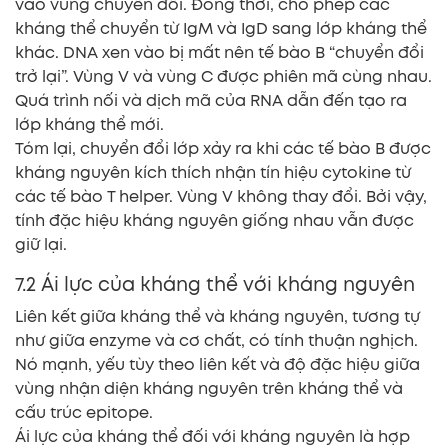
vào vùng chuyển đổi. Đồng thời, cho phép các
kháng thể chuyển từ IgM và IgD sang lớp kháng thể
khác. DNA xen vào bị mất nên tế bào B “chuyển đổi
trở lại”. Vùng V và vùng C được phiên mã cùng nhau.
Quá trình nối và dịch mã của RNA dẫn đến tạo ra
lớp kháng thể mới.
Tóm lại, chuyển đổi lớp xảy ra khi các tế bào B được
kháng nguyên kích thích nhận tín hiệu cytokine từ
các tế bào T helper. Vùng V không thay đổi. Bởi vậy,
tính đặc hiệu kháng nguyên giống nhau vẫn được
giữ lại.
7.2 Ái lực của kháng thể với kháng nguyên
Liên kết giữa kháng thể và kháng nguyên, tương tự
như giữa enzyme và cơ chất, có tính thuận nghịch.
Nó mạnh, yếu tùy theo liên kết và độ đặc hiệu giữa
vùng nhận diện kháng nguyên trên kháng thể và
cấu trúc epitope.
Ái lực của kháng thể đối với kháng nguyên là hợp