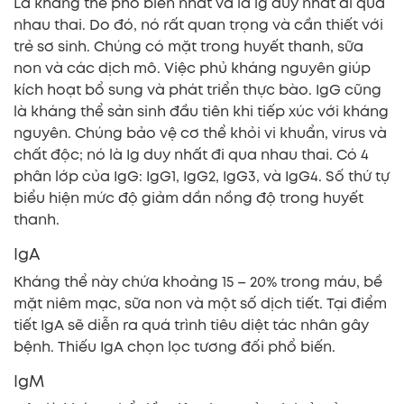
Là kháng thể phổ biến nhất và là ig duy nhất đi qua
nhau thai. Do đó, nó rất quan trọng và cần thiết với
trẻ sơ sinh. Chúng có mặt trong huyết thanh, sữa
non và các dịch mô. Việc phủ kháng nguyên giúp
kích hoạt bổ sung và phát triển thực bào. IgG cũng
là kháng thể sản sinh đầu tiên khi tiếp xúc với kháng
nguyên. Chúng bảo vệ cơ thể khỏi vi khuẩn, virus và
chất độc; nó là Ig duy nhất đi qua nhau thai. Có 4
phân lớp của IgG: IgG1, IgG2, IgG3, và IgG4. Số thứ tự
biểu hiện mức độ giảm dần nồng độ trong huyết
thanh.
IgA
Kháng thể này chứa khoảng 15 – 20% trong máu, bề
mặt niêm mạc, sữa non và một số dịch tiết. Tại điểm
tiết IgA sẽ diễn ra quá trình tiêu diệt tác nhân gây
bệnh. Thiếu IgA chọn lọc tương đối phổ biến.
IgM