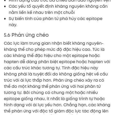
Hình dạng cấu trúc ba chiều ban đầu nguyên vẹn
Các yếu tố quyết định kháng nguyên không cần
nằm liền kề nhau trên một chuỗi
Sự biến tính của phân tử phá hủy các epitope
này.
5.6 Phản ứng chéo
Các lực làm trung gian nhận biết kháng nguyên-
kháng thể cho phép mức độ đặc hiệu cao. Tức là
các kháng thể đặc hiệu cho một epitope hoặc
hapten dễ dàng phân biệt epitope hoặc hapten với
các cấu trúc khác tương tự. Tính đặc hiệu này
không phải là tuyệt đối do không giống hệt về cấu
trúc với ái lực thấp hơn. Phản ứng chéo xảy ra có
thể do một kháng thể phản ứng với hai phân tử
tương tự. Bởi chúng có chung một hoặc nhiều
epitope giống nhau, ít nhất là giống trình tự hoặc
hình dạng với ái lực yếu hơn. Chẳng hạn, các kháng
thể phản ứng với độc tố giảm độc lực tác động lên