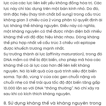
lực của các lực liên kết yếu không đồng hóa trị. Các
lực này chỉ tác dụng trên một bán kính nhỏ. Do đó,
tính đặc hiệu (hay tính chất bổ sung) trong cấu trúc
không gian 3 chiều của 2 vùng phân tử quyết định ái
lực kháng thể-kháng nguyên. Điều này có nghĩa,
một kháng nguyên có thể được nhận diện bởi nhiều
kháng thể với độ đặc hiệu khác nhau. Dòng kháng
thể phù hợp nhất về cấu trúc 3 chiều với epitope
được khuếch trương mạnh nhất.
Sự trưởng thành ái lực (affinity maturation), trong đó
DNA mầm có thể bị đột biến, cho phép mã hóa các
kháng thể có ái lực cao hơn để liên kết kháng
nguyên. Nó là kết quả của quá trình siêu đột biến
soma. Tại đó, vùng V của các gen chuỗi nặng và
chuỗi nhẹ có thể trải qua tốc độ đột biến tăng gấp
10.000 lần so với DNA “thông thường”. Nó chỉ xảy ra
sau khi có kích thích kháng nguyên.
8. Sử dụng kháng thể và kháng nguyên trong