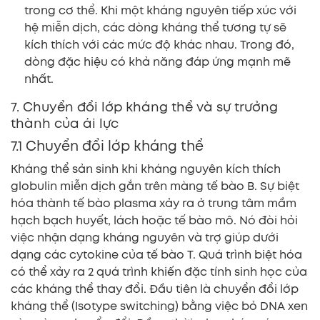
trong cơ thể. Khi một kháng nguyên tiếp xúc với
hệ miễn dịch, các dòng kháng thể tương tự sẽ
kích thích với các mức độ khác nhau. Trong đó,
dòng đặc hiệu có khả năng đáp ứng mạnh mẽ
nhất.
7. Chuyển đổi lớp kháng thể và sự trưởng
thành của ái lực
7.1 Chuyển đổi lớp kháng thể
Kháng thể sản sinh khi kháng nguyên kích thích
globulin miễn dịch gắn trên màng tế bào B. Sự biệt
hóa thành tế bào plasma xảy ra ở trung tâm mầm
hạch bạch huyết, lách hoặc tế bào mô. Nó đòi hỏi
việc nhận dạng kháng nguyên và trợ giúp dưới
dạng các cytokine của tế bào T. Quá trình biệt hóa
có thể xảy ra 2 quá trình khiến đặc tính sinh học của
các kháng thể thay đổi. Đầu tiên là chuyển đổi lớp
kháng thể (Isotype switching) bằng việc bỏ DNA xen