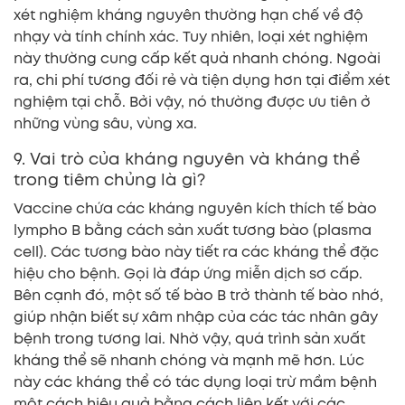
xét nghiệm kháng nguyên thường hạn chế về độ
nhạy và tính chính xác. Tuy nhiên, loại xét nghiệm
này thường cung cấp kết quả nhanh chóng. Ngoài
ra, chi phí tương đối rẻ và tiện dụng hơn tại điểm xét
nghiệm tại chỗ. Bởi vậy, nó thường được ưu tiên ở
những vùng sâu, vùng xa.
9. Vai trò của kháng nguyên và kháng thể
trong tiêm chủng là gì?
Vaccine chứa các kháng nguyên kích thích tế bào
lympho B bằng cách sản xuất tương bào (plasma
cell). Các tương bào này tiết ra các kháng thể đặc
hiệu cho bệnh. Gọi là đáp ứng miễn dịch sơ cấp.
Bên cạnh đó, một số tế bào B trở thành tế bào nhớ,
giúp nhận biết sự xâm nhập của các tác nhân gây
bệnh trong tương lai. Nhờ vậy, quá trình sản xuất
kháng thể sẽ nhanh chóng và mạnh mẽ hơn. Lúc
này các kháng thể có tác dụng loại trừ mầm bệnh
một cách hiệu quả bằng cách liên kết với các