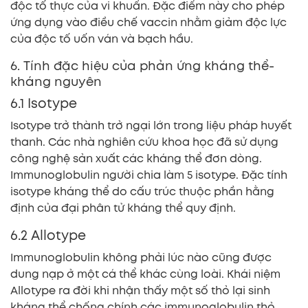
độc tố thực của vi khuẩn. Đặc điểm này cho phép
ứng dụng vào điều chế vaccin nhằm giảm độc lực
của độc tố uốn ván và bạch hầu.
6. Tính đặc hiệu của phản ứng kháng thể-
kháng nguyên
6.1 Isotype
Isotype trở thành trở ngại lớn trong liệu pháp huyết
thanh. Các nhà nghiên cứu khoa học đã sử dụng
công nghệ sản xuất các kháng thể đơn dòng.
Immunoglobulin người chia làm 5 isotype. Đặc tính
isotype kháng thể do cấu trúc thuộc phần hằng
định của đại phân tử kháng thể quy định.
6.2 Allotype
Immunoglobulin không phải lúc nào cũng được
dung nạp ở một cá thể khác cùng loài. Khái niệm
Allotype ra đời khi nhận thấy một số thỏ lại sinh
kháng thể chống chính các immunoglobulin thỏ.