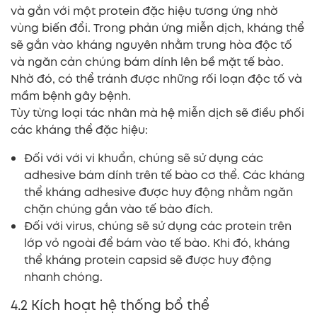
và gắn với một protein đặc hiệu tương ứng nhờ
vùng biến đổi. Trong phản ứng miễn dịch, kháng thể
sẽ gắn vào kháng nguyên nhằm trung hòa độc tố
và ngăn cản chúng bám dính lên bề mặt tế bào.
Nhờ đó, có thể tránh được những rối loạn độc tố và
mầm bệnh gây bệnh.
Tùy từng loại tác nhân mà hệ miễn dịch sẽ điều phối
các kháng thể đặc hiệu:
Đối với với vi khuẩn, chúng sẽ sử dụng các
adhesive bám dính trên tế bào cơ thể. Các kháng
thể kháng adhesive được huy động nhằm ngăn
chặn chúng gắn vào tế bào đích.
Đối với virus, chúng sẽ sử dụng các protein trên
lớp vỏ ngoài để bám vào tế bào. Khi đó, kháng
thể kháng protein capsid sẽ được huy động
nhanh chóng.
4.2 Kích hoạt hệ thống bổ thể