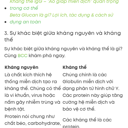
Kháng thể IgG – “Áo giáp miễn dịch” quan trọng
trong cơ thể
Beta Glucan là gì? Lợi ích, tác dụng & cách sử
dụng an toàn
3. Sự khác biệt giữa kháng nguyên và kháng
thể
Sự khác biệt giữa kháng nguyên và kháng thể là gì?
Cùng
BCC
khám phá ngay.
Kháng nguyên
Kháng thể
Là chất kích thích hệ
Chúng chính là các
thống miễn dịch tạo ra
Globulin miễn dịch với
kháng thể. Chúng có thể
dạng phân tử hình chữ Y.
là vi khuẩn, virus hoặc
Các protein này giúp tăng
nấm gây nhiễm trùng và
cường hệ miễn dịch và
bệnh tật.
bảo vệ cơ thể.
Protein nói chung như
Các kháng thể là các
chất béo, carbohydrate,
protein.