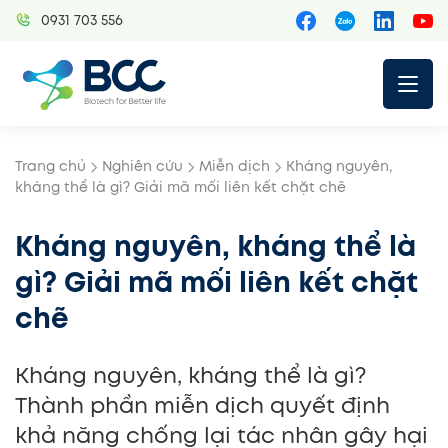
Skip
0931 703 556
to
content
Trang chủ
Nghiên cứu
Miễn dịch
Kháng nguyên,
kháng thể là gì? Giải mã mối liên kết chặt chẽ
Kháng nguyên, kháng thể là
gì? Giải mã mối liên kết chặt
chẽ
Kháng nguyên, kháng thể là gì?
Thành phần miễn dịch quyết định
khả năng chống lại tác nhân gây hại