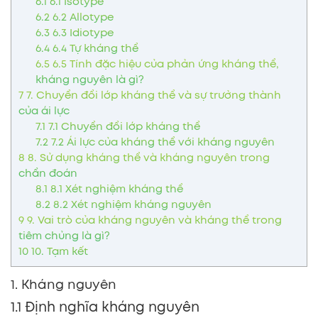
6.1
6.1 Isotype
6.2
6.2 Allotype
6.3
6.3 Idiotype
6.4
6.4 Tự kháng thể
6.5
6.5 Tính đặc hiệu của phản ứng kháng thể,
kháng nguyên là gì?
7
7. Chuyển đổi lớp kháng thể và sự trưởng thành
của ái lực
7.1
7.1 Chuyển đổi lớp kháng thể
7.2
7.2 Ái lực của kháng thể với kháng nguyên
8
8. Sử dụng kháng thể và kháng nguyên trong
chẩn đoán
8.1
8.1 Xét nghiệm kháng thể
8.2
8.2 Xét nghiệm kháng nguyên
9
9. Vai trò của kháng nguyên và kháng thể trong
tiêm chủng là gì?
10
10. Tạm kết
1. Kháng nguyên
1.1 Định nghĩa kháng nguyên