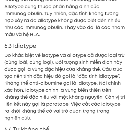
Allotype cũng thuộc phần hằng định của
immunoglobulin. Tuy nhiên, đặc tính không tương
hợp xảy ra do allotype không được biết đến nhiều
như các immunoglobulin. Thay vào đó, là các nhóm
máu và hệ HLA.
6.3 Idiotype
Do khác biệt về isotype và allotype đã được loại trừ
(cùng loài, cùng loại). Đối tượng sinh miễn dịch này
được gọi là vùng đặc hiệu của kháng thể. Cấu trúc
tạo nên tính đặc hiệu đó gọi là “đặc tính idiotype”.
Kháng thể anti-albumine gọi là idiotype. Nói chính
xác hơn, Idiotype chính là vùng biến thiên trên
kháng thể đặc hiệu với một kháng nguyên. Còn vị trí
liên kết này gọi là paratope. Việc cắt các idiotype
ra khỏi kháng thể có vai trò quan trọng trong
nghiên cứu.
6.4 Tự kháng thể