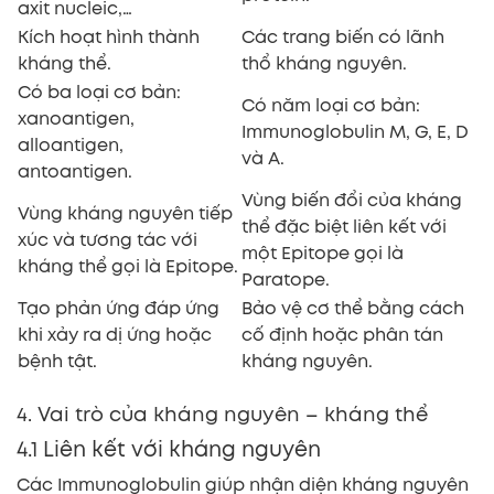
axit nucleic,…
Kích hoạt hình thành
Các trang biến có lãnh
kháng thể.
thổ kháng nguyên.
Có ba loại cơ bản:
Có năm loại cơ bản:
xanoantigen,
Immunoglobulin M, G, E, D
alloantigen,
và A.
antoantigen.
Vùng biến đổi của kháng
Vùng kháng nguyên tiếp
thể đặc biệt liên kết với
xúc và tương tác với
một Epitope gọi là
kháng thể gọi là Epitope.
Paratope.
Tạo phản ứng đáp ứng
Bảo vệ cơ thể bằng cách
khi xảy ra dị ứng hoặc
cố định hoặc phân tán
bệnh tật.
kháng nguyên.
4. Vai trò của kháng nguyên – kháng thể
4.1 Liên kết với kháng nguyên
Các Immunoglobulin giúp nhận diện kháng nguyên