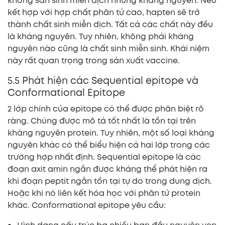
không sản sinh miễn dịch nhưng kháng nguyên. Nếu
kết hợp với hợp chất phân tử cao, hapten sẽ trở
thành chất sinh miễn dịch. Tất cả các chất này đều
là kháng nguyên. Tuy nhiên, không phải kháng
nguyên nào cũng là chất sinh miễn sinh. Khái niệm
này rất quan trọng trong sản xuất vaccine.
5.5 Phát hiện các Sequential epitope và
Conformational Epitope
2 lớp chính của epitope có thể được phân biệt rõ
ràng. Chúng được mô tả tốt nhất là tồn tại trên
kháng nguyên protein. Tuy nhiên, một số loại kháng
nguyên khác có thể biểu hiện cả hai lớp trong các
trường hợp nhất định. Sequential epitope là các
đoạn axit amin ngắn được kháng thể phát hiện ra
khi đoạn peptit ngắn tồn tại tự do trong dung dịch.
Hoặc khi nó liên kết hóa học với phân tử protein
khác. Conformational epitope yêu cầu: