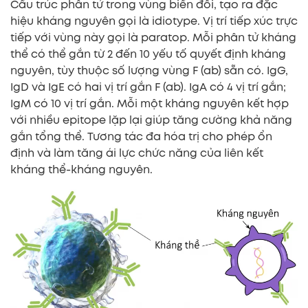
Cấu trúc phân tử trong vùng biến đổi, tạo ra đặc
hiệu kháng nguyên gọi là idiotype. Vị trí tiếp xúc trực
tiếp với vùng này gọi là paratop. Mỗi phân tử kháng
thể có thể gắn từ 2 đến 10 yếu tố quyết định kháng
nguyên, tùy thuộc số lượng vùng F (ab) sẵn có. IgG,
IgD và IgE có hai vị trí gắn F (ab). IgA có 4 vị trí gắn;
IgM có 10 vị trí gắn. Mỗi một kháng nguyên kết hợp
với nhiều epitope lặp lại giúp tăng cường khả năng
gắn tổng thể. Tương tác đa hóa trị cho phép ổn
định và làm tăng ái lực chức năng của liên kết
kháng thể-kháng nguyên.