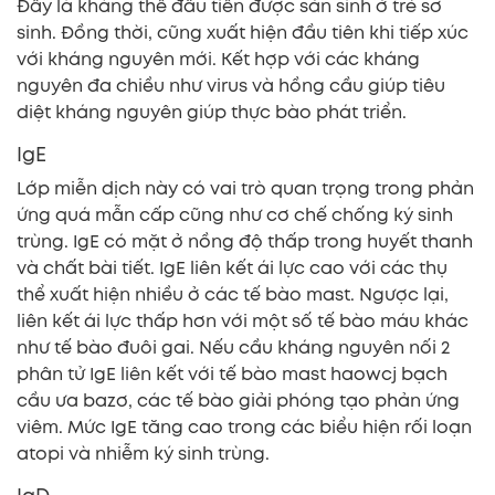
Đây là kháng thể đầu tiên được sản sinh ở trẻ sơ
sinh. Đồng thời, cũng xuất hiện đầu tiên khi tiếp xúc
với kháng nguyên mới. Kết hợp với các kháng
nguyên đa chiều như virus và hồng cầu giúp tiêu
diệt kháng nguyên giúp thực bào phát triển.
IgE
Lớp miễn dịch này có vai trò quan trọng trong phản
ứng quá mẫn cấp cũng như cơ chế chống ký sinh
trùng. IgE có mặt ở nồng độ thấp trong huyết thanh
và chất bài tiết. IgE liên kết ái lực cao với các thụ
thể xuất hiện nhiều ở các tế bào mast. Ngược lại,
liên kết ái lực thấp hơn với một số tế bào máu khác
như tế bào đuôi gai. Nếu cầu kháng nguyên nối 2
phân tử IgE liên kết với tế bào mast haowcj bạch
cầu ưa bazơ, các tế bào giải phóng tạo phản ứng
viêm. Mức IgE tăng cao trong các biểu hiện rối loạn
atopi và nhiễm ký sinh trùng.