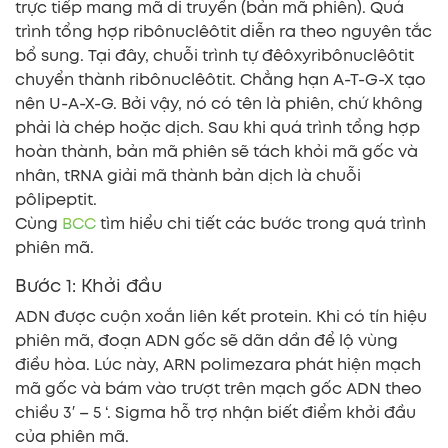
trực tiếp mang mã di truyền (bản mã phiên). Quá
trình tổng hợp ribônuclêôtit diễn ra theo nguyên tắc
bổ sung. Tại đây, chuỗi trình tự đêôxyribônuclêôtit
chuyển thành ribônuclêôtit. Chẳng hạn A-T-G-X tạo
nên U-A-X-G. Bởi vậy, nó có tên là phiên, chứ không
phải là chép hoặc dịch. Sau khi quá trình tổng hợp
hoàn thành, bản mã phiên sẽ tách khỏi mã gốc và
nhân, tRNA giải mã thành bản dịch là chuỗi
pôlipeptit.
Cùng
BCC
tìm hiểu chi tiết các bước trong quá trình
phiên mã.
Bước 1: Khởi đầu
ADN được cuộn xoắn liên kết protein. Khi có tín hiệu
phiên mã, đoạn ADN gốc sẽ dãn dần để lộ vùng
điều hòa. Lúc này, ARN polimezara phát hiện mạch
mã gốc và bám vào trượt trên mạch gốc ADN theo
chiều 3′ – 5 ‘. Sigma hỗ trợ nhận biết điểm khởi đầu
của phiên mã.