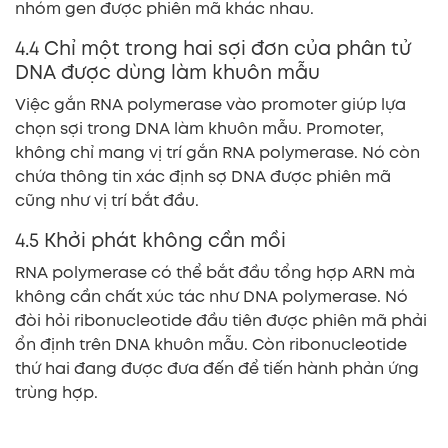
nhóm gen được phiên mã khác nhau.
4.4 Chỉ một trong hai sợi đơn của phân tử
DNA được dùng làm khuôn mẫu
Việc gắn RNA polymerase vào promoter giúp lựa
chọn sợi trong DNA làm khuôn mẫu. Promoter,
không chỉ mang vị trí gắn RNA polymerase. Nó còn
chứa thông tin xác định sợ DNA được phiên mã
cũng như vị trí bắt đầu.
4.5 Khởi phát không cần mồi
RNA polymerase có thể bắt đầu tổng hợp ARN mà
không cần chất xúc tác như DNA polymerase. Nó
đòi hỏi ribonucleotide đầu tiên được phiên mã phải
ổn định trên DNA khuôn mẫu. Còn ribonucleotide
thứ hai đang được đưa đến để tiến hành phản ứng
trùng hợp.