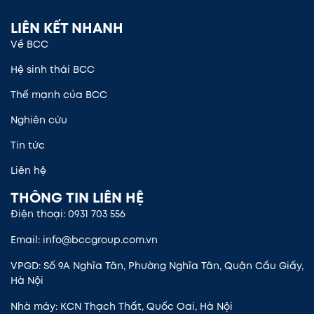
LIÊN KẾT NHANH
Về BCC
Hệ sinh thái BCC
Thế mạnh của BCC
Nghiên cứu
Tin tức
Liên hệ
THÔNG TIN LIÊN HỆ
Điện thoại: 0931 703 556
Email: info@bccgroup.com.vn
VPGD: Số 9A Nghĩa Tân, Phường Nghĩa Tân, Quận Cầu Giấy,
Hà Nội
Nhà máy: KCN Thạch Thất, Quốc Oai, Hà Nội