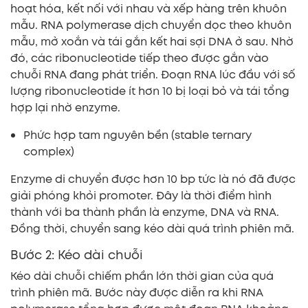
hoạt hóa, kết nối với nhau và xếp hàng trên khuôn
mẫu. RNA polymerase dịch chuyển dọc theo khuôn
mẫu, mở xoắn và tái gắn kết hai sợi DNA ở sau. Nhờ
đó, các ribonucleotide tiếp theo được gắn vào
chuỗi RNA đang phát triển. Đoạn RNA lúc đầu với số
lượng ribonucleotide ít hơn 10 bị loại bỏ và tái tổng
hợp lại nhờ enzyme.
Phức hợp tam nguyên bền (stable ternary
complex)
Enzyme di chuyển được hơn 10 bp tức là nó đã được
giải phóng khỏi promoter. Đây là thời điểm hình
thành với ba thành phần là enzyme, DNA và RNA.
Đồng thời, chuyển sang kéo dài quá trình phiên mã.
Bước 2: Kéo dài chuỗi
Kéo dài chuỗi chiếm phần lớn thời gian của quá
trình phiên mã. Bước này được diễn ra khi RNA