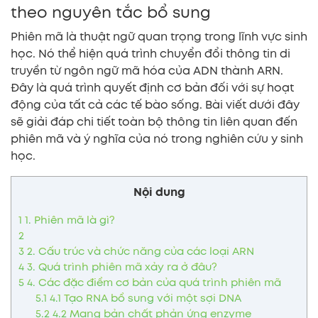
theo nguyên tắc bổ sung
Phiên mã là thuật ngữ quan trọng trong lĩnh vực sinh
học. Nó thể hiện quá trình chuyển đổi thông tin di
truyền từ ngôn ngữ mã hóa của ADN thành ARN.
Đây là quá trình quyết định cơ bản đối với sự hoạt
động của tất cả các tế bào sống. Bài viết dưới đây
sẽ giải đáp chi tiết toàn bộ thông tin liên quan đến
phiên mã và ý nghĩa của nó trong nghiên cứu y sinh
học.
Nội dung
1
1. Phiên mã là gì?
2
3
2. Cấu trúc và chức năng của các loại ARN
4
3. Quá trình phiên mã xảy ra ở đâu?
5
4. Các đặc điểm cơ bản của quá trình phiên mã
5.1
4.1 Tạo RNA bổ sung với một sợi DNA
5.2
4.2 Mang bản chất phản ứng enzyme