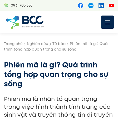
Skip
0931 703 556
to
content
Trang chủ
Nghiên cứu
Tế bào
Phiên mã là gì? Quá
trình tổng hợp quan trọng cho sự sống
Phiên mã là gì? Quá trình
tổng hợp quan trọng cho sự
sống
Phiên mã là nhân tố quan trọng
trong việc hình thành tính trạng của
sinh vật và truyền thông tin di truyền