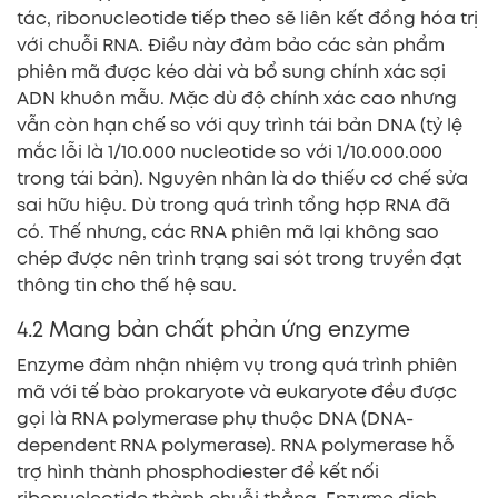
tác, ribonucleotide tiếp theo sẽ liên kết đồng hóa trị
với chuỗi RNA. Điều này đảm bảo các sản phẩm
phiên mã được kéo dài và bổ sung chính xác sợi
ADN khuôn mẫu. Mặc dù độ chính xác cao nhưng
vẫn còn hạn chế so với quy trình tái bản DNA (tỷ lệ
mắc lỗi là 1/10.000 nucleotide so với 1/10.000.000
trong tái bản). Nguyên nhân là do thiếu cơ chế sửa
sai hữu hiệu. Dù trong quá trình tổng hợp RNA đã
có. Thế nhưng, các RNA phiên mã lại không sao
chép được nên trình trạng sai sót trong truyền đạt
thông tin cho thế hệ sau.
4.2 Mang bản chất phản ứng enzyme
Enzyme đảm nhận nhiệm vụ trong quá trình phiên
mã với tế bào prokaryote và eukaryote đều được
gọi là RNA polymerase phụ thuộc DNA (DNA-
dependent RNA polymerase). RNA polymerase hỗ
trợ hình thành phosphodiester để kết nối