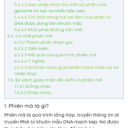
5.3
4.3 Sao chép chọn lọc một số phần của
genome và tạo ra nhiều bản sao
5.4
4.4 Chỉ một trong hai sợi đơn của phân tử
DNA được dùng làm khuôn mẫu
5.5
4.5 Khởi phát không cần mồi
6
5. Cơ chế phiên mã
6.1
5.1 Thành phần tham gia
6.2
5.2 Diễn biến
6.3
5.3 Kết quả của quá trình phiên mã
6.4
5.4 Ý nghĩa
6.5
5.5 Sự khác nhau giữa phiên mã ở nhân sơ và
nhân thực
7
6. So sánh giữa nhân đôi ADN và phiên mã
7.1
6.1 Giống nhau
7.2
6.2 Khác nhau
1. Phiên mã là gì?
Phiên mã là quá trình tổng hợp, truyền thông tin di
truyền RNA từ khuôn mẫu DNA mạch kép. Nó được