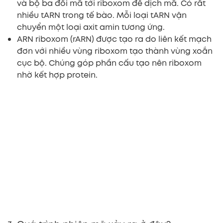
và bộ ba đối mã tới riboxom để dịch mã. Có rất
nhiều tARN trong tế bào. Mỗi loại tARN vận
chuyển một loại axit amin tương ứng.
ARN riboxom (rARN) được tạo ra do liên kết mạch
đơn với nhiều vùng riboxom tạo thành vùng xoắn
cục bộ. Chúng góp phần cấu tạo nên riboxom
nhờ kết hợp protein.