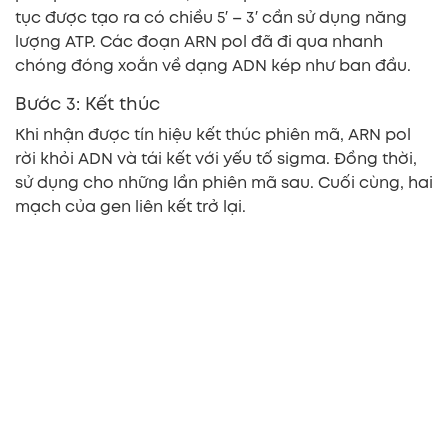
tục được tạo ra có chiều 5′ – 3′ cần sử dụng năng
lượng ATP. Các đoạn ARN pol đã đi qua nhanh
chóng đóng xoắn về dạng ADN kép như ban đầu.
Bước 3: Kết thúc
Khi nhận được tín hiệu kết thúc phiên mã, ARN pol
rời khỏi ADN và tái kết với yếu tố sigma. Đồng thời,
sử dụng cho những lần phiên mã sau. Cuối cùng, hai
mạch của gen liên kết trở lại.