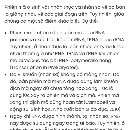
Phiên mã ở sinh vật nhân thực và nhân sơ về cơ bản
là giống nhau về các giai đoạn trên. Tuy nhiên, giữa
chúng có một số điểm khác biệt. Cụ thể:
Phiên mã ở nhân sơ chỉ cần một loại RNA-
polimeraza xúc tác, kể cả mRNA, tRNA hoặc rRNA.
Tuy nhiên, ở nhân thực lại cần nhiều enzyme khác
nhau tham gia như RNA, tRNA và rRNA khi phiên
mã được xúc tác bởi RNA-polymerase riêng
(Transcription in Prokaryotes).
Do vi khuẩn (nhân sơ) không có màng nhân. Do
đó, bản phiên mã mRNA được dùng làm khuôn
dịch mã ngay dù chưa tổng hợp xong. Tức là
cùng lúc xảy ra phiên mã và dịch mã. Phiên mã
xong thì dịch mã cũng hoàn tất (Campbell và
cộng sự, Sinh học, Nhà xuất bản Giáo dục, 2010).
Ngay khi RNA được hình thành, tại nhân sơ, RNA
này được sử dụng ngay trong tế bào. Tuy nhiên, ở