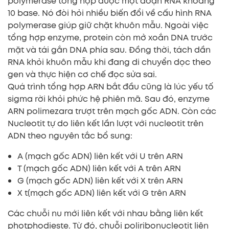
polymerase tổng hợp được một đoạn RNA khoảng
10 base. Nó đòi hỏi nhiều biến đổi về cấu hình RNA
polymerase giúp giữ chặt khuôn mẫu. Ngoài việc
tổng hợp enzyme, protein còn mở xoắn DNA trước
mặt và tái gắn DNA phía sau. Đồng thời, tách dần
RNA khỏi khuôn mẫu khi đang di chuyển dọc theo
gen và thực hiện cơ chế đọc sửa sai.
Quá trình tổng hợp ARN bắt đầu cũng là lúc yếu tố
sigma rời khỏi phức hệ phiên mã. Sau đó, enzyme
ARN polimezara trượt trên mạch gốc ADN. Còn các
Nucleotit tự do liên kết lần lượt với nucleotit trên
ADN theo nguyên tắc bổ sung:
A (mạch gốc ADN) liên kết với U trên ARN
T (mạch gốc ADN) liên kết với A trên ARN
G (mạch gốc ADN) liên kết với X trên ARN
X t(mạch gốc ADN) liên kết với G trên ARN
Các chuỗi nu mới liên kết với nhau bằng liên kết
photphodieste. Từ đó, chuỗi poliribonucleotit liên