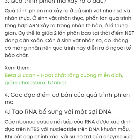
3. Quá trình phiên mã xảy ra ở đâu?
Quá trình phiên mã xảy ra ở cả sinh vật nhân sơ và
nhân thực. Ở sinh vật nhân thực, phần lớn quá trình
tổng hợp ARN xảy ra trong nhân tế bào, ở kì trung
gian. Cụ thể là giữa 2 lần phân bào tại thời điểm NST
đang dãn xoắn. Còn ở sinh vật nhân sơ, do không
có màng nhân nên quá trình này diễn ra ở ngoài tế
bào chất.
Xem thêm:
Beta Glucan – Hoạt chất tăng cường miễn dịch,
giảm cholesterol tự nhiên
4. Các đặc điểm cơ bản của quá trình phiên
mã
4.1 Tạo RNA bổ sung với một sợi DNA
Các ribonucleotide nối tiếp của RNA được xác định
dựa trên NTBS với nucleotide trên DNA khuôn mẫu.
Khi bắt cặp chính xác, với sự hỗ trợ của enzyme xúc