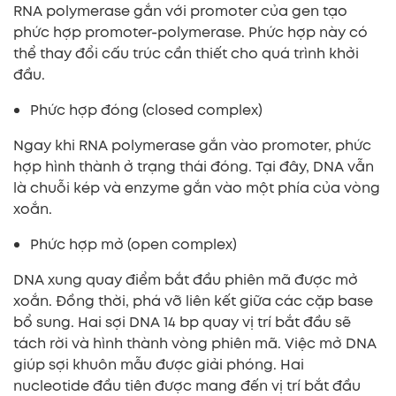
RNA polymerase gắn với promoter của gen tạo
phức hợp promoter-polymerase. Phức hợp này có
thể thay đổi cấu trúc cần thiết cho quá trình khởi
đầu.
Phức hợp đóng (closed complex)
Ngay khi RNA polymerase gắn vào promoter, phức
hợp hình thành ở trạng thái đóng. Tại đây, DNA vẫn
là chuỗi kép và enzyme gắn vào một phía của vòng
xoắn.
Phức hợp mở (open complex)
DNA xung quay điểm bắt đầu phiên mã được mở
xoắn. Đồng thời, phá vỡ liên kết giữa các cặp base
bổ sung. Hai sợi DNA 14 bp quay vị trí bắt đầu sẽ
tách rời và hình thành vòng phiên mã. Việc mở DNA
giúp sợi khuôn mẫu được giải phóng. Hai
nucleotide đầu tiên được mang đến vị trí bắt đầu