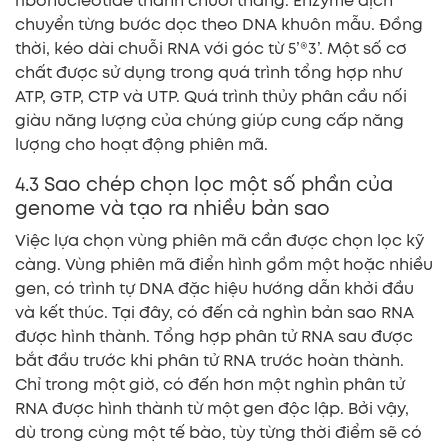
ribonucleotide thành chuỗi thẳng. Enzyme dịch
chuyển từng bước dọc theo DNA khuôn mẫu. Đồng
thời, kéo dài chuỗi RNA với góc từ 5’®3’. Một số cơ
chất được sử dụng trong quá trình tổng hợp như
ATP, GTP, CTP và UTP. Quá trình thủy phân cầu nối
giàu năng lượng của chúng giúp cung cấp năng
lượng cho hoạt động phiên mã.
4.3 Sao chép chọn lọc một số phần của
genome và tạo ra nhiều bản sao
Việc lựa chọn vùng phiên mã cần được chọn lọc kỹ
càng. Vùng phiên mã điển hình gồm một hoặc nhiều
gen, có trình tự DNA đặc hiệu hướng dẫn khởi đầu
và kết thúc. Tại đây, có đến cả nghìn bản sao RNA
được hình thành. Tổng hợp phân tử RNA sau được
bắt đầu trước khi phân tử RNA trước hoàn thành.
Chỉ trong một giờ, có đến hơn một nghìn phân tử
RNA được hình thành từ một gen độc lập. Bởi vậy,
dù trong cùng một tế bào, tùy từng thời điểm sẽ có