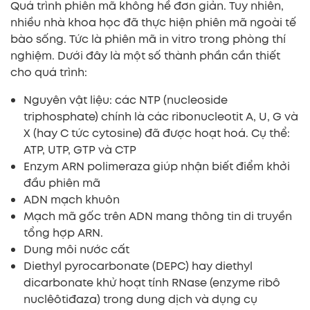
Quá trình phiên mã không hề đơn giản. Tuy nhiên,
nhiều nhà khoa học đã thực hiện phiên mã ngoài tế
bào sống. Tức là phiên mã in vitro trong phòng thí
nghiệm. Dưới đây là một số thành phần cần thiết
cho quá trình:
Nguyên vật liệu: các NTP (nucleoside
triphosphate) chính là các ribonucleotit A, U, G và
X (hay C tức cytosine) đã được hoạt hoá. Cụ thể:
ATP, UTP, GTP và CTP
Enzym ARN polimeraza giúp nhận biết điểm khởi
đầu phiên mã
ADN mạch khuôn
Mạch mã gốc trên ADN mang thông tin di truyền
tổng hợp ARN.
Dung môi nước cất
Diethyl pyrocarbonate (DEPC) hay diethyl
dicarbonate khử hoạt tính RNase (enzyme ribô
nuclêôtiđaza) trong dung dịch và dụng cụ