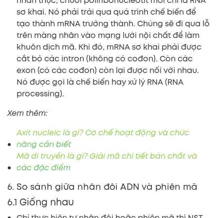
nhân thực, chuỗi pôliribônuclêôtit mới chỉ là RNA
sơ khai. Nó phải trải qua quá trình chế biến để
tạo thành mRNA trưởng thành. Chúng sẽ đi qua lỗ
trên màng nhân vào mạng lưới nội chất để làm
khuôn dịch mã. Khi đó, mRNA sơ khai phải được
cắt bỏ các intron (không có cođon). Còn các
exon (có các cođon) còn lại được nối với nhau.
Nó được gọi là chế biến hay xử lý RNA (RNA
processing).
Xem thêm:
Axit nucleic là gì? Cơ chế hoạt động và chức
năng cần biết
Mã di truyền là gì? Giải mã chi tiết bản chất và
các đặc điểm
6. So sánh giữa nhân đôi ADN và phiên mã
6.1 Giống nhau
Chỉ thực hiện tự nhân đôi hoặc phiên mã thì NST