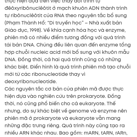
thực hiện dựa trên việc thay đổi trình tự
đêôxyribônuclêôtit ở mạch khuôn ADN thành trình
tự ribônuclêôtit của RNA theo nguyên tắc bổ sung
(Phạm Thành Hổ: “Di truyền học” – Nhà xuất bản
Giáo dục, 1998). Về khía cạnh hóa học và enzyme,
phiên mã có nhiều điểm tương đồng với quá trình
tái bản DNA. Chúng đều liên quan đến enzyme tổng
hợp chuỗi nucleic acid mới bổ sung với khuôn mẫu
DNA. Đồng thời, cả hai quá trình cũng có những
khác biệt. Điển hình là quá trình phiên mã tạo chuỗi
mới từ các ribonucleotide thay vì
deoxyribonucleotide.
Các nguyên tắc cơ bản của phiên mã được thực
hiện dựa vào nghiên cứu trên prokaryote. Đồng
thời, nó cũng phổ biến cho cả eukaryote. Thế
nhưng, do sự khác biệt về genome và enzyme nên
phiên mã ở prokaryote và eukaryote vẫn mang
những đặc trưng riêng. Quá trình này cũng tạo ra
nhiều ARN khác nhau. Bao gồm: mARN, tARN, rARn,