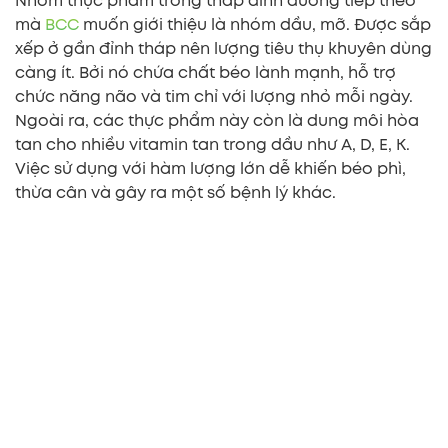
Nhóm thực phẩm trong tháp dinh dưỡng tiếp theo
mà
BCC
muốn giới thiệu là nhóm dầu, mỡ. Được sắp
xếp ở gần đỉnh tháp nên lượng tiêu thụ khuyên dùng
càng ít. Bởi nó chứa chất béo lành mạnh, hỗ trợ
chức năng não và tim chỉ với lượng nhỏ mỗi ngày.
Ngoài ra, các thực phẩm này còn là dung môi hòa
tan cho nhiều vitamin tan trong dầu như A, D, E, K.
Việc sử dụng với hàm lượng lớn dễ khiến béo phì,
thừa cân và gây ra một số bệnh lý khác.