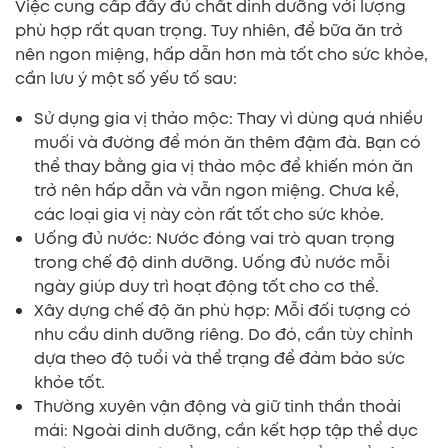
Việc cung cấp đầy đủ chất dinh dưỡng với lượng
phù hợp rất quan trọng. Tuy nhiên, để bữa ăn trở
nên ngon miệng, hấp dẫn hơn mà tốt cho sức khỏe,
cần lưu ý một số yếu tố sau:
Sử dụng gia vị thảo mộc: Thay vì dùng quá nhiều
muối và đường để món ăn thêm đậm đà. Bạn có
thể thay bằng gia vị thảo mộc để khiến món ăn
trở nên hấp dẫn và vẫn ngon miệng. Chưa kể,
các loại gia vị này còn rất tốt cho sức khỏe.
Uống đủ nước: Nước đóng vai trò quan trọng
trong chế độ dinh dưỡng. Uống đủ nước mỗi
ngày giúp duy trì hoạt động tốt cho cơ thể.
Xây dựng chế độ ăn phù hợp: Mỗi đối tượng có
nhu cầu dinh dưỡng riêng. Do đó, cần tùy chỉnh
dựa theo độ tuổi và thể trạng để đảm bảo sức
khỏe tốt.
Thường xuyên vận động và giữ tinh thần thoải
mái: Ngoài dinh dưỡng, cần kết hợp tập thể dục