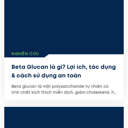
NGHIÊN CỨU
Beta Glucan là gì? Lợi ích, tác dụng
& cách sử dụng an toàn
Beta glucan là một polysaccharide tự nhiên có
tính chất kích thích miễn dịch, giảm cholesterol, hỗ
trợ sức khỏe...