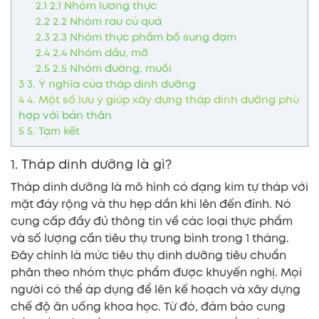
2.1
2.1 Nhóm lương thực
2.2
2.2 Nhóm rau củ quả
2.3
2.3 Nhóm thực phẩm bổ sung đạm
2.4
2.4 Nhóm dầu, mỡ
2.5
2.5 Nhóm đường, muối
3
3. Ý nghĩa của tháp dinh dưỡng
4
4. Một số lưu ý giúp xây dựng tháp dinh dưỡng phù
hợp với bản thân
5
5. Tạm kết
1. Tháp dinh dưỡng là gì?
Tháp dinh dưỡng là mô hình có dạng kim tự tháp với
mặt đáy rộng và thu hẹp dần khi lên đến đỉnh. Nó
cung cấp đầy đủ thông tin về các loại thực phẩm
và số lượng cần tiêu thụ trung bình trong 1 tháng.
Đây chính là mức tiêu thụ dinh dưỡng tiêu chuẩn
phân theo nhóm thực phẩm được khuyến nghị. Mọi
người có thể áp dụng để lên kế hoạch và xây dựng
chế độ ăn uống khoa học. Từ đó, đảm bảo cung