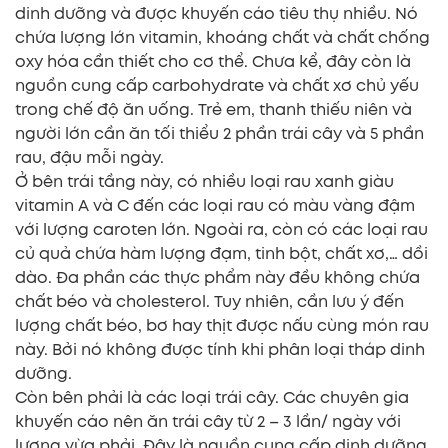
dinh dưỡng và được khuyến cáo tiêu thụ nhiều. Nó
chứa lượng lớn vitamin, khoáng chất và chất chống
oxy hóa cần thiết cho cơ thể. Chưa kể, đây còn là
nguồn cung cấp carbohydrate và chất xơ chủ yếu
trong chế độ ăn uống. Trẻ em, thanh thiếu niên và
người lớn cần ăn tối thiểu 2 phần trái cây và 5 phần
rau, đậu mỗi ngày.
Ở bên trái tầng này, có nhiều loại rau xanh giàu
vitamin A và C đến các loại rau có màu vàng đậm
với lượng caroten lớn. Ngoài ra, còn có các loại rau
củ quả chứa hàm lượng đạm, tinh bột, chất xơ,… dồi
dào. Đa phần các thực phẩm này đều không chứa
chất béo và cholesterol. Tuy nhiên, cần lưu ý đến
lượng chất béo, bơ hay thịt được nấu cùng món rau
này. Bởi nó không được tính khi phân loại tháp dinh
dưỡng.
Còn bên phải là các loại trái cây. Các chuyên gia
khuyến cáo nên ăn trái cây từ 2 – 3 lần/ ngày với
lượng vừa phải. Đây là nguồn cung cấp dinh dưỡng