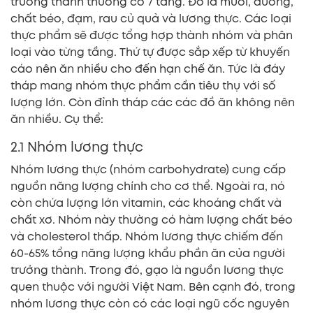
trưởng thành thường có 7 tầng. Đó là muối, đường,
chất béo, đạm, rau củ quả và lương thực. Các loại
thực phẩm sẽ được tổng hợp thành nhóm và phân
loại vào từng tầng. Thứ tự được sắp xếp từ khuyến
cáo nên ăn nhiều cho đến hạn chế ăn. Tức là đáy
tháp mang nhóm thực phẩm cần tiêu thụ với số
lượng lớn. Còn đỉnh tháp các các đồ ăn không nên
ăn nhiều. Cụ thể:
2.1 Nhóm lương thực
Nhóm lương thực (nhóm carbohydrate) cung cấp
nguồn năng lượng chính cho cơ thể. Ngoài ra, nó
còn chứa lượng lớn vitamin, các khoáng chất và
chất xơ. Nhóm này thường có hàm lượng chất béo
và cholesterol thấp. Nhóm lương thực chiếm đến
60-65% tổng năng lượng khẩu phần ăn của người
trưởng thành. Trong đó, gạo là nguồn lương thực
quen thuộc với người Việt Nam. Bên cạnh đó, trong
nhóm lương thực còn có các loại ngũ cốc nguyên