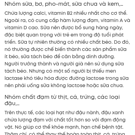
Nhóm sữa, bơ, pho-mát, sữa chua và kem,…
Chứa lượng calci, vitamin B2 nhiều nhất cho cơ thể.
Ngoài ra, có cung cấp hàm lượng đạm, vitamin A và
vitamin D cao. Sữa nên được bổ sung hàng ngày,
đặc biệt quan trọng với trẻ em trong độ tuổi phát
triển. Sữa tự nhiên thường có nhiều chất béo. Do đó,
nó thường được chế biến thành các sản phẩm sữa
ít béo, sữa tách béo để cân bằng dinh dưỡng.
Người trưởng thành và người già nên sử dụng sữa
tách béo. Nhưng có một số người bị thiếu men
lactase khó tiêu hóa được đường lactose trong sữa
nên phải uống sữa không lactose hoặc sữa chua.
Nhóm chất đạm từ thịt, cá, trứng, các loại
đậu,…
Trên thực tế, các loại hạt như đậu nành, đậu xanh
chứa lượng đạm với chất tốt hơn so với đạm động
vật. Nó giúp cơ thể khỏe mạnh, hạn chế bệnh tật.
Thậm chí, có thể thay thế hoàn toàn thịt, cá, trứng,