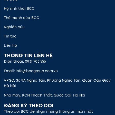
Hệ sinh thái BCC
Thế mạnh của BCC
Nghiên cứu
Tin tức
Liên hệ
THÔNG TIN LIÊN HỆ
Điện thoại: 0931 703 556
Email: info@bccgroup.com.vn
VPGD: Số 9A Nghĩa Tân, Phường Nghĩa Tân, Quận Cầu Giấy,
Hà Nội
Nhà máy: KCN Thạch Thất, Quốc Oai, Hà Nội
ĐĂNG KÝ THEO DÕI
Theo dõi BCC để nhận những thông tin mới nhất