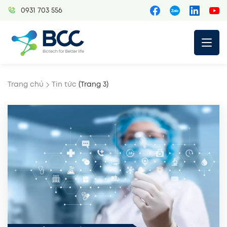
Skip
0931 703 556
to
content
Trang chủ
Tin tức
(Trang 3)