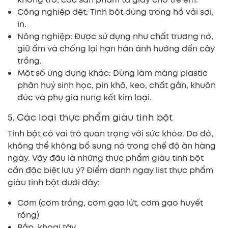
Công nghiệp dệt: Tinh bột dùng trong hồ vải sợi,
in.
Nông nghiệp: Được sử dụng như chất trương nở,
giữ ẩm và chống lại hạn hán ảnh hưởng đến cây
trồng.
Một số ứng dụng khác: Dùng làm màng plastic
phân huỷ sinh học, pin khô, keo, chất gắn, khuôn
đúc và phụ gia nung kết kim loại.
5. Các loại thực phẩm giàu tinh bột
Tinh bột có vai trò quan trọng với sức khỏe. Do đó,
không thể không bổ sung nó trong chế độ ăn hàng
ngày. Vậy đâu là những thực phẩm giàu tinh bột
cần đặc biệt lưu ý? Điểm danh ngay list thực phẩm
giàu tinh bột dưới đây:
Cơm (cơm trắng, cơm gạo lứt, cơm gạo huyết
rồng)
Bắp, khoai tây