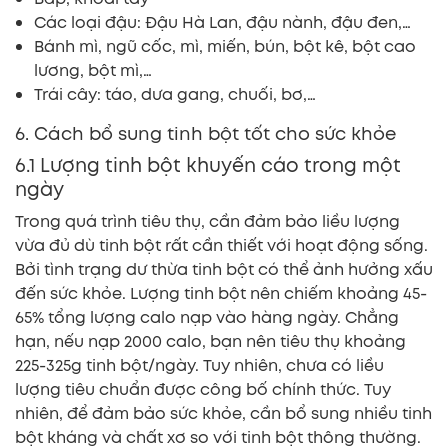
Các loại đậu: Đậu Hà Lan, đậu nành, đậu đen,…
Bánh mì, ngũ cốc, mì, miến, bún, bột kê, bột cao
lương, bột mì,…
Trái cây: táo, dưa gang, chuối, bơ,…
6. Cách bổ sung tinh bột tốt cho sức khỏe
6.1 Lượng tinh bột khuyến cáo trong một
ngày
Trong quá trình tiêu thụ, cần đảm bảo liều lượng
vừa đủ dù tinh bột rất cần thiết với hoạt động sống.
Bởi tình trạng dư thừa tinh bột có thể ảnh hưởng xấu
đến sức khỏe. Lượng tinh bột nên chiếm khoảng 45-
65% tổng lượng calo nạp vào hàng ngày. Chẳng
hạn, nếu nạp 2000 calo, bạn nên tiêu thụ khoảng
225-325g tinh bột/ngày. Tuy nhiên, chưa có liều
lượng tiêu chuẩn được công bố chính thức. Tuy
nhiên, để đảm bảo sức khỏe, cần bổ sung nhiều tinh
bột kháng và chất xơ so với tinh bột thông thường.