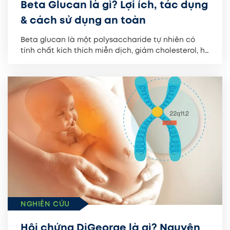
Beta Glucan là gì? Lợi ích, tác dụng
& cách sử dụng an toàn
Beta glucan là một polysaccharide tự nhiên có
tính chất kích thích miễn dịch, giảm cholesterol, hỗ
trợ sức khỏe...
NGHIÊN CỨU
Hội chứng DiGeorge là gì? Nguyên