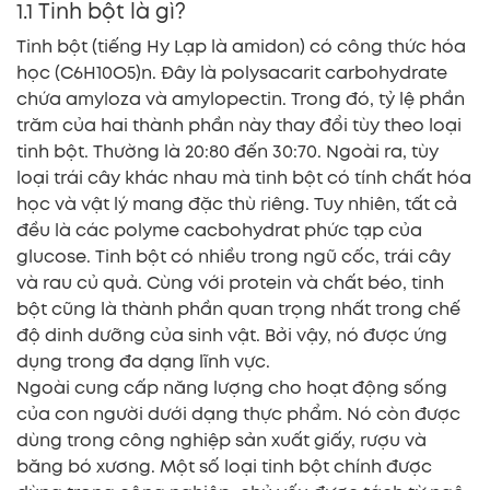
1.1 Tinh bột là gì?
Tinh bột (tiếng Hy Lạp là amidon) có công thức hóa
học (C6H10O5)n. Đây là polysacarit carbohydrate
chứa amyloza và amylopectin. Trong đó, tỷ lệ phần
trăm của hai thành phần này thay đổi tùy theo loại
tinh bột. Thường là 20:80 đến 30:70. Ngoài ra, tùy
loại trái cây khác nhau mà tinh bột có tính chất hóa
học và vật lý mang đặc thù riêng. Tuy nhiên, tất cả
đều là các polyme cacbohydrat phức tạp của
glucose. Tinh bột có nhiều trong ngũ cốc, trái cây
và rau củ quả. Cùng với protein và chất béo, tinh
bột cũng là thành phần quan trọng nhất trong chế
độ dinh dưỡng của sinh vật. Bởi vậy, nó được ứng
dụng trong đa dạng lĩnh vực.
Ngoài cung cấp năng lượng cho hoạt động sống
của con người dưới dạng thực phẩm. Nó còn được
dùng trong công nghiệp sản xuất giấy, rượu và
băng bó xương. Một số loại tinh bột chính được