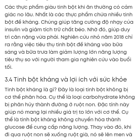
Các thực phẩm giàu tinh bột khi ăn thường có cảm
giác no lâu. Nhất là các thực phẩm chứa nhiều tinh
bột đề kháng. Chúng giúp tăng cường độ nhạy của
insulin và giảm tích trữ chất béo. Nhờ đó, giúp duy
trì cân nặng vừa phải. Nghiên cứu nhỏ năm 2018 chỉ
ra rằng việc tiêu thụ tinh bột đề kháng vào bữa
sáng và bữa trưa làm giảm lượng lớn năng lượng
tiêu thụ so với người tham gia nghiên cứu vào buổi
tối.
3.4 Tinh bột kháng và lợi ích với sức khỏe
Tinh bột kháng là gì? Đây là loại tinh bột không bị
cơ thể phân hóa. Cụ thể là loại carbohydrate không
bị phân hủy thành đường ở ruột non. Đặc tính này
giúp nó mang lại nhiều giá trị to lớn với cơ thể. Cụ
thể là tinh bột kháng không chuyển hóa thành
glucose để cung cấp năng lượng. Thay vào đó, khi
đi qua ruột non sẽ xuống ruột già, nó sẽ lên men và