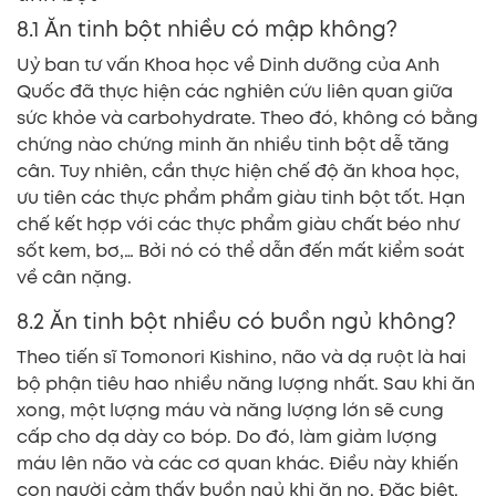
8.1 Ăn tinh bột nhiều có mập không?
Uỷ ban tư vấn Khoa học về Dinh dưỡng của Anh
Quốc đã thực hiện các nghiên cứu liên quan giữa
sức khỏe và carbohydrate. Theo đó, không có bằng
chứng nào chứng minh ăn nhiều tinh bột dễ tăng
cân. Tuy nhiên, cần thực hiện chế độ ăn khoa học,
ưu tiên các thực phẩm phẩm giàu tinh bột tốt. Hạn
chế kết hợp với các thực phẩm giàu chất béo như
sốt kem, bơ,… Bởi nó có thể dẫn đến mất kiểm soát
về cân nặng.
8.2 Ăn tinh bột nhiều có buồn ngủ không?
Theo tiến sĩ Tomonori Kishino, não và dạ ruột là hai
bộ phận tiêu hao nhiều năng lượng nhất. Sau khi ăn
xong, một lượng máu và năng lượng lớn sẽ cung
cấp cho dạ dày co bóp. Do đó, làm giảm lượng
máu lên não và các cơ quan khác. Điều này khiến
con người cảm thấy buồn ngủ khi ăn no. Đặc biệt,