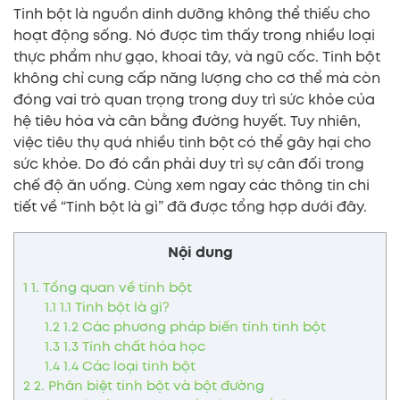
Tinh bột là nguồn dinh dưỡng không thể thiếu cho
hoạt động sống. Nó được tìm thấy trong nhiều loại
thực phẩm như gạo, khoai tây, và ngũ cốc. Tinh bột
không chỉ cung cấp năng lượng cho cơ thể mà còn
đóng vai trò quan trọng trong duy trì sức khỏe của
hệ tiêu hóa và cân bằng đường huyết. Tuy nhiên,
việc tiêu thụ quá nhiều tinh bột có thể gây hại cho
sức khỏe. Do đó cần phải duy trì sự cân đối trong
chế độ ăn uống. Cùng xem ngay các thông tin chi
tiết về “Tinh bột là gì” đã được tổng hợp dưới đây.
Nội dung
1
1. Tổng quan về tinh bột
1.1
1.1 Tinh bột là gì?
1.2
1.2 Các phương pháp biến tính tinh bột
1.3
1.3 Tính chất hóa học
1.4
1.4 Các loại tinh bột
2
2. Phân biệt tinh bột và bột đường