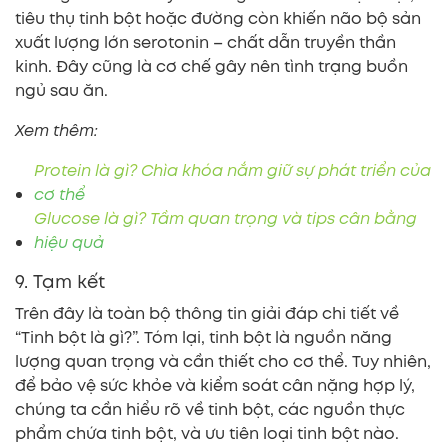
tiêu thụ tinh bột hoặc đường còn khiến não bộ sản
xuất lượng lớn serotonin – chất dẫn truyền thần
kinh. Đây cũng là cơ chế gây nên tình trạng buồn
ngủ sau ăn.
Xem thêm:
Protein là gì? Chìa khóa nắm giữ sự phát triển của
cơ thể
Glucose là gì? Tầm quan trọng và tips cân bằng
hiệu quả
9. Tạm kết
Trên đây là toàn bộ thông tin giải đáp chi tiết về
“Tinh bột là gì?”. Tóm lại, tinh bột là nguồn năng
lượng quan trọng và cần thiết cho cơ thể. Tuy nhiên,
để bảo vệ sức khỏe và kiểm soát cân nặng hợp lý,
chúng ta cần hiểu rõ về tinh bột, các nguồn thực
phẩm chứa tinh bột, và ưu tiên loại tinh bột nào.