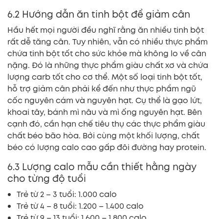
6.2 Hướng dẫn ăn tinh bột để giảm cân
Hầu hết mọi người đều nghĩ rằng ăn nhiều tinh bột
rất dễ tăng cân. Tuy nhiên, vẫn có nhiều thực phẩm
chứa tinh bột tốt cho sức khỏe mà không lo về cân
nặng. Đó là những thực phẩm giàu chất xơ và chứa
lượng carb tốt cho cơ thể. Một số loại tinh bột tốt,
hỗ trợ giảm cân phải kể đến như thực phẩm ngũ
cốc nguyên cám và nguyên hạt. Cụ thể là gạo lứt,
khoai tây, bánh mì nâu và mì ống nguyên hạt. Bên
cạnh đó, cần hạn chế tiêu thụ các thực phẩm giàu
chất béo bão hòa. Bởi cùng một khối lượng, chất
béo có lượng calo cao gấp đôi đường hay protein.
6.3 Lượng calo mẫu cần thiết hằng ngày
cho từng độ tuổi
Trẻ từ 2 – 3 tuổi: 1.000 calo
Trẻ từ 4 – 8 tuổi: 1.200 – 1.400 calo
Trẻ từ 9 – 13 tuổi: 1.600 – 1.800 calo