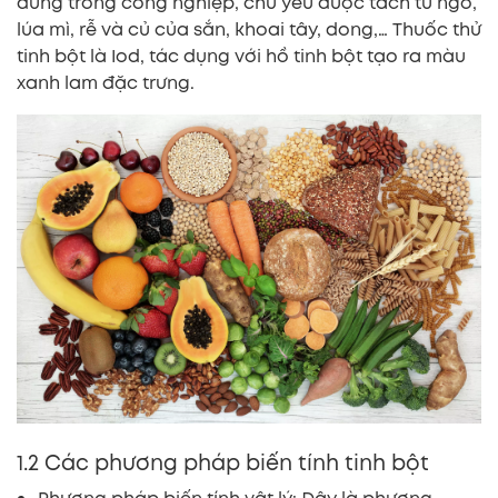
dùng trong công nghiệp, chủ yếu được tách từ ngô,
lúa mì, rễ và củ của sắn, khoai tây, dong,… Thuốc thử
tinh bột là Iod, tác dụng với hồ tinh bột tạo ra màu
xanh lam đặc trưng.
1.2 Các phương pháp biến tính tinh bột