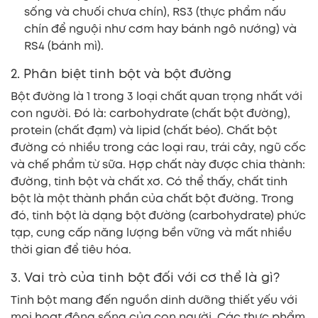
sống và chuối chưa chín), RS3 (thực phẩm nấu
chín để nguội như cơm hay bánh ngô nướng) và
RS4 (bánh mì).
2. Phân biệt tinh bột và bột đường
Bột đường là 1 trong 3 loại chất quan trọng nhất với
con người. Đó là: carbohydrate (chất bột đường),
protein (chất đạm) và lipid (chất béo). Chất bột
đường có nhiều trong các loại rau, trái cây, ngũ cốc
và chế phẩm từ sữa. Hợp chất này được chia thành:
đường, tinh bột và chất xơ. Có thể thấy, chất tinh
bột là một thành phần của chất bột đường. Trong
đó, tinh bột là dạng bột đường (carbohydrate) phức
tạp, cung cấp năng lượng bền vững và mất nhiều
thời gian để tiêu hóa.
3. Vai trò của tinh bột đối với cơ thể là gì?
Tinh bột mang đến nguồn dinh dưỡng thiết yếu với
mọi hoạt động sống của con người. Các thực phẩm