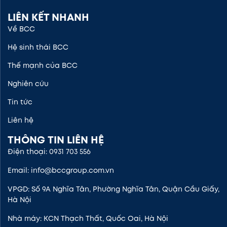
LIÊN KẾT NHANH
Về BCC
Hệ sinh thái BCC
Thế mạnh của BCC
Nghiên cứu
Tin tức
Liên hệ
THÔNG TIN LIÊN HỆ
Điện thoại: 0931 703 556
Email: info@bccgroup.com.vn
VPGD: Số 9A Nghĩa Tân, Phường Nghĩa Tân, Quận Cầu Giấy,
Hà Nội
Nhà máy: KCN Thạch Thất, Quốc Oai, Hà Nội