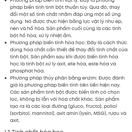
Phương pháp biến tính vật lý: Đây là phương
pháp biến tính tinh bột thuần túy. Qua đó, thay
đổi một số tính chất nhằm đáp ứng một số ứng
dụng. Nó được thực hiện bằng lực vật lý như ép,
nén và hồ hóa. Sản phẩm cuối cùng là các tinh
bột hồ hóa, xử lý nhiệt ẩm.
Phương pháp biến tính hóa học: Đây là cách thức
dùng hóa chất cần thiết để thay đổi tính chất của
tinh bột. Sản phẩm sau khi được biến tính hóa
học là tinh bột xử lý axit, ete hóa, este hóa và
phosphat hóa.
Phương pháp thủy phân bằng enzim: Được đánh
giá là phương pháp biến tính tiên tiến hiện nay.
Các sản phẩm tinh bột được biến tính có chọn
lọc, không bị lẫn với hóa chất khác. Sản phẩm
tạo ra là các loại đường (gluco, fructo), poliol
(sorbitol, mannitol), axit amin (lysin, MSG), rượu và
axit.