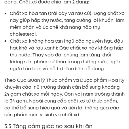
dàng. Chất xơ được chia làm 2 dạng:
Chất xơ hòa tan (trái cây và rau củ): Dạng chất xơ
này giúp hấp thụ nước, tăng cường lợi khuẩn, làm
mềm phân và ức chế khả năng hấp thụ
cholesterol.
Chất xơ không hòa tan (ngũ cốc nguyên hạt, đậu
hạt khô và rau xanh): Các chất xơ này không hấp
thụ nước. Thay vào đó, chúng làm tăng khối
lượng sản phẩm dư thừa trong đường ruột, ngăn
ngừa táo bón và hỗ trợ đại diện dễ dàng.
Theo Cục Quản lý Thực phẩm và Dược phẩm Hoa Kỳ
khuyến cáo, nữ trường thành cần bổ sung khoảng
24 gam chất xơ mỗi ngày. Còn với nam trưởng thành
là 34 gam. Ngoài cung cấp chất xơ từ thực phẩm,
có thể bổ sung hiệu quả và tiện lợi thông qua các
sản phẩm men vi sinh và chất xơ.
3.3 Tăng cảm giác no sau khi ăn