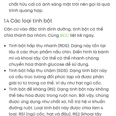
chất hữu cơ) có ánh sáng mặt trời nên gọi là quá
trình quang hợp.
1.4 Các loại tinh bột
Căn cứ vào đặc tính dinh dưỡng, tinh bột có thể
chia thành ba nhóm. Cùng
BCC
liệt kê ngay.
Tinh bột hấp thụ nhanh (RDS): Dạng này tồn tại
lâu ở các thực phẩm nấu chín. Điển hình là bánh
mì và khoai tây. Cơ thể có thể nhanh chóng
chuyển hóa thành glucose dễ sử dụng.
Tinh bột hấp thụ chậm (SDS): Dạng tinh bột này
có cấu trúc tương đối phức tạp và được phân
giải từ từ trong cơ thể. Ví dụ như hạt ngũ cốc.
Tinh bột đề kháng (RS): Dạng tinh bột này không
thể tiêu hóa được trong ruột non. Bởi vậy, chúng
được ứng dụng như chất xơ, hỗ trợ hệ vi khuẩn
đường ruột. Loại tinh bột này được chia làm 4
loại: RS1 (ngũ cốc, hạt và đậu), RS2 (khoai tây