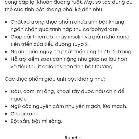
cung cấp lợi khuẩn đường ruột. Một số tác dụng cụ
thể của tinh bột kháng phải kể đến như:
Chất xơ trong thực phẩm chứa tinh bột kháng
ngăn chặn quá trình hấp thu carbohydrate.
Giúp cải thiện độ nhạy insulin và giảm khả năng
tiến triển của tiểu đường tuýp 2.
Ngăn ngừa nguy cơ phát triển ung thư trực tràng.
Hỗ trợ kiểm soát cân nặng như giúp no lâu hơn
và tiêu thụ ít calories hơn tinh bột thường.
Các thực phẩm giàu tinh bột kháng như:
Đậu, cơm, mì ống, khoai tây được nấu chín để
nguội.
Ngũ cốc nguyên cám như yến mạch, lúa mạch.
Chuối xanh.
Bột sắn, bột mì sống.