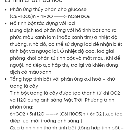
1.3 Tính chất hóa học
Phản ứng thủy phân cho glucose
(C6H10O5)n + nH2O ——-> nC6H12O6
Hồ tinh bột tác dụng với Iod
Dung dịch Iod phản ứng với hồ tinh bột cho ra
phức màu xanh lam (hoặc xanh tím) ở nhiệt độ
thường. Nhờ đó, có thể sử dụng lod để nhận biết
tinh bột và ngược lại. Ở nhiệt độ cao, iod giải
phóng khỏi phân tử tinh bột và mất màu. Khi để
nguội, nó tiếp tục hấp thụ trở lại và khiến dung
dịch có màu xanh.
Tổng hợp tinh bột với phản ứng oxi hoá – khử
trong lá cây
Tinh bột trong lá cây được tạo thành từ khí CO2
và H2O cùng ánh sáng Mặt Trời. Phương trình
phản ứng:
6nCO2 + 5nH2O ——-> (C6H10O5)n + 6nO2 [ xúc tác:
diệp lục, môi trường ánh sáng ]
Quá trình hình thành tinh bột (tổng hợp tinh bột –