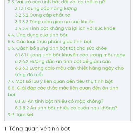
3
3. Vai trò của tinh bột đối với cơ thể là gì?
3.1
3.1 Cung cấp năng lượng
3.2
3.2 Cung cấp chất xơ
3.3
3.3 Tăng cảm giác no sau khi ăn
3.4
3.4 Tinh bột kháng và lợi ích với sức khỏe
4
4. Ứng dụng của tinh bột
5
5. Các loại thực phẩm giàu tinh bột
6
6. Cách bổ sung tinh bột tốt cho sức khỏe
6.1
6.1 Lượng tinh bột khuyến cáo trong một ngày
6.2
6.2 Hướng dẫn ăn tinh bột để giảm cân
6.3
6.3 Lượng calo mẫu cần thiết hằng ngày cho
từng độ tuổi
7
7. Một số lưu ý liên quan đến tiêu thụ tinh bột
8
8. Giải đáp các thắc mắc liên quan đến ăn tinh
bột
8.1
8.1 Ăn tinh bột nhiều có mập không?
8.2
8.2 Ăn tinh bột nhiều có buồn ngủ không?
9
9. Tạm kết
1. Tổng quan về tinh bột