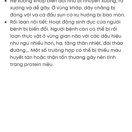
Hệ xương khớp biến đổi như bị nhuyễn xương, rỗ
xương và dễ gãy. Ở vùng khớp, dây chằng bị
đóng vôi và cà đầu sụn có xu hướng bị bào mòn.
Rối loạn nội tiết: Hoạt động sinh dục của người
bệnh bị biến đổi. Người bệnh còn có thể bị rối
loạn thực vật ở vùng gian não với các dấu hiệu
như ngủ nhiều hơn, hạ, tăng thân nhiệt, đái tháo
đường,… Một số trường hợp có thể bị thiếu máu
huyết tán hoặc thận tổn thương gây nên tình
trạng protein niệu.