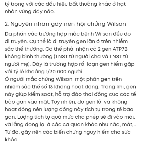
tỷ trọng với các dấu hiệu bất thường khác ở hạt
nhân vùng đáy não.
2. Nguyên nhân gây nên hội chứng Wilson
Đa phần các trường hợp mắc bệnh Wilson đều do
di truyền. Cụ thể là di truyền gen lặn ở trên nhiễm
sắc thể thường. Cơ thể phải nhận cả 2 gen ATP7B
không bình thường (1 NST từ người cha và 1 NST từ
người mẹ). Đây là trường hợp rối loạn gen hiếm gặp
với tỷ lệ khoảng 1/30.000 người.
Ở người mắc chứng Wilson, một phần gen trên
nhiễm sắc thể số 13 không hoạt động. Trong khi, gen
này giúp kiểm soát, hỗ trợ đào thải đồng của các tế
bào gan vào mật. Tuy nhiên, do gen lỗi và không
hoạt động nên lượng đồng này tích tụ trong tế bào
gan. Lượng tích tụ quá mức cho phép sẽ đi vào máu
và lắng đọng lại ở các cơ quan khác như não, mắt,…
Từ đó, gây nên các biến chứng nguy hiểm cho sức
khỏe.