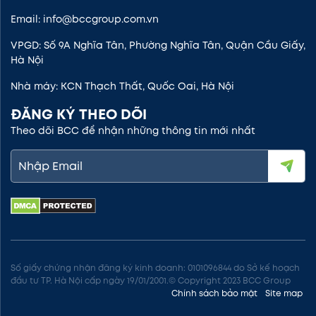
Email: info@bccgroup.com.vn
VPGD: Số 9A Nghĩa Tân, Phường Nghĩa Tân, Quận Cầu Giấy,
Hà Nội
Nhà máy: KCN Thạch Thất, Quốc Oai, Hà Nội
ĐĂNG KÝ THEO DÕI
Theo dõi BCC để nhận những thông tin mới nhất
Số giấy chứng nhận đăng ký kinh doanh: 0101096844 do Sở kế hoạch
đầu tư TP. Hà Nội cấp ngày 19/01/2001.© Copyright 2023 BCC Group
Chính sách bảo mật
Site map