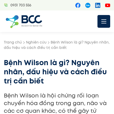
Skip
0931 703 556
to
content
Trang chủ
Nghiên cứu
Bệnh Wilson là gì? Nguyên nhân,
dấu hiệu và cách điều trị cần biết
Bệnh Wilson là gì? Nguyên
nhân, dấu hiệu và cách điều
trị cần biết
Bệnh Wilson là hội chứng rối loạn
chuyển hóa đồng trong gan, não và
các cơ quan khác, có thể gây tử