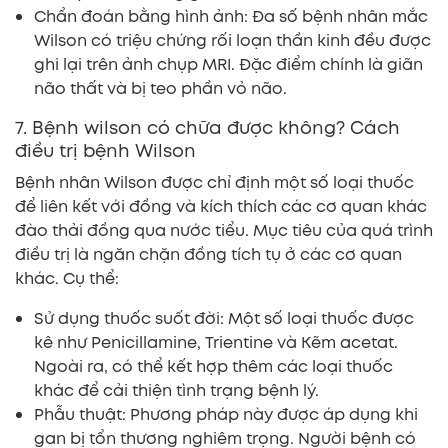
Chẩn đoán bằng hình ảnh: Đa số bệnh nhân mắc
Wilson có triệu chứng rối loạn thần kinh đều được
ghi lại trên ảnh chụp MRI. Đặc điểm chính là giãn
não thất và bị teo phần vỏ não.
7. Bệnh wilson có chữa được không? Cách
điều trị bệnh Wilson
Bệnh nhân Wilson được chỉ định một số loại thuốc
để liên kết với đồng và kích thích các cơ quan khác
đào thải đồng qua nước tiểu. Mục tiêu của quá trình
điều trị là ngăn chặn đồng tích tụ ở các cơ quan
khác. Cụ thể:
Sử dụng thuốc suốt đời: Một số loại thuốc được
kê như Penicillamine, Trientine và Kẽm acetat.
Ngoài ra, có thể kết hợp thêm các loại thuốc
khác để cải thiện tình trạng bệnh lý.
Phẫu thuật: Phương pháp này được áp dụng khi
gan bị tổn thương nghiêm trọng. Người bệnh có