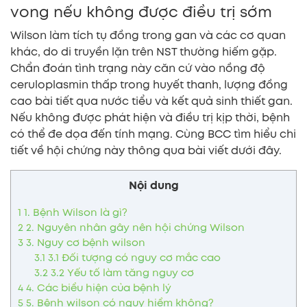
vong nếu không được điều trị sớm
Wilson làm tích tụ đồng trong gan và các cơ quan
khác, do di truyền lặn trên NST thường hiếm gặp.
Chẩn đoán tình trạng này căn cứ vào nồng độ
ceruloplasmin thấp trong huyết thanh, lượng đồng
cao bài tiết qua nước tiểu và kết quả sinh thiết gan.
Nếu không được phát hiện và điều trị kịp thời, bệnh
có thể đe dọa đến tính mạng. Cùng BCC tìm hiểu chi
tiết về hội chứng này thông qua bài viết dưới đây.
Nội dung
1
1. Bệnh Wilson là gì?
2
2. Nguyên nhân gây nên hội chứng Wilson
3
3. Nguy cơ bệnh wilson
3.1
3.1 Đối tượng có nguy cơ mắc cao
3.2
3.2 Yếu tố làm tăng nguy cơ
4
4. Các biểu hiện của bệnh lý
5
5. Bệnh wilson có nguy hiểm không?