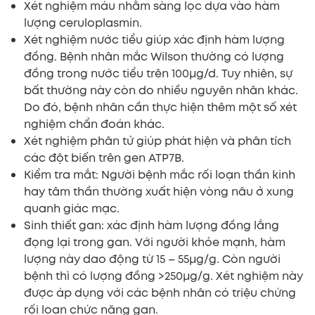
Xét nghiệm máu nhằm sàng lọc dựa vào hàm
lượng ceruloplasmin.
Xét nghiệm nước tiểu giúp xác định hàm lượng
đồng. Bệnh nhân mắc Wilson thường có lượng
đồng trong nước tiểu trên 100μg/d. Tuy nhiên, sự
bất thường này còn do nhiều nguyên nhân khác.
Do đó, bệnh nhân cần thực hiện thêm một số xét
nghiệm chẩn đoán khác.
Xét nghiệm phân tử giúp phát hiện và phân tích
các đột biến trên gen ATP7B.
Kiểm tra mắt: Người bệnh mắc rối loạn thần kinh
hay tâm thần thường xuất hiện vòng nâu ở xung
quanh giác mạc.
Sinh thiết gan: xác định hàm lượng đồng lắng
đọng lại trong gan. Với người khỏe mạnh, hàm
lượng này dao động từ 15 – 55μg/g. Còn người
bệnh thì có lượng đồng >250μg/g. Xét nghiệm này
được áp dụng với các bệnh nhân có triệu chứng
rối loạn chức năng gan.