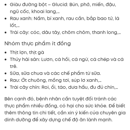
Giàu đường bột – Glucid: Bún, phở, miến, đậu,
ngũ cốc, khoai lang,…
Rau xanh: Nấm, bí xanh, rau cần, bắp bao tử, lá
lốt,…
Trái cây: cóc, dâu tây, chôm chôm, thanh long,…
Nhóm thực phẩm ít đồng
Thịt lợn, thịt gà
Thủy hải sản: Lươn, cá hồi, cá ngừ, cá chép và cá
trê.
Sữa, sữa chua và các chế phẩm từ sữa.
Rau: Ớt chuông, mồng tơi, súp lơ xanh,…
Trái cây chín: Roi, ổi, táo, dưa hấu, đu đủ chín,…
Bên cạnh đó, bệnh nhân cần tuyệt đối tránh các
thực phẩm nhiều đồng, có hại cho sức khỏe. Để biết
thêm thông tin chi tiết, cần xin ý kiến của chuyên gia
dinh dưỡng để xây dựng chế độ ăn lành mạnh.