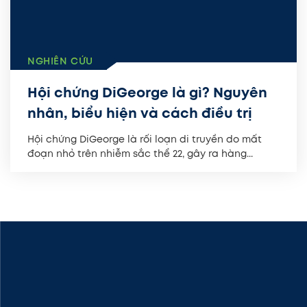
NGHIÊN CỨU
Hội chứng DiGeorge là gì? Nguyên
nhân, biểu hiện và cách điều trị
Hội chứng DiGeorge là rối loạn di truyền do mất
đoạn nhỏ trên nhiễm sắc thể 22, gây ra hàng...