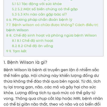
5.1
5.1 Tác động với sức khỏe
5.2
5.2 Một số biến chứng có thể gặp
5.3
5.3 Khi nào cần gặp bác sĩ?
6
6. Phương pháp chẩn đoán bệnh lý
7
7. Bệnh wilson có chữa được không? Cách điều trị
bệnh Wilson
8
8. Chế độ sinh hoạt và phòng ngừa bệnh Wilson
8.1
8.1 Chế độ sinh hoạt
8.2
8.2 Chế độ ăn uống
9
9. Tạm kết
1. Bệnh Wilson là gì?
Bệnh Wilson là bệnh di truyền gen lặn ở nhiễm sắc
thể hiếm gặp. Hội chứng này khiến lượng đồng dư
thừa không thể đào thải qua bên ngoài. Từ đó, tích
tụ lại trong gan, não, các mô và gây hại cho sức
khỏe. Lượng đồng tích tụ quá mức có thể gây tử
vong. Thông qua chụp cắt lớp hoặc MRI, bệnh nhân
có thể bị giãn não thất, theo vỏ não và có biến đổi