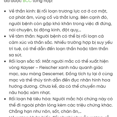
đã được
BCC
tổng hợp:
Về thần kinh: Bị rối loạn trương lực cơ ở cơ mặt,
cơ phát âm, vùng cổ và thắt lưng. Bên cạnh đó,
người bệnh còn gặp khó khăn trong việc đi đứng,
nói chuyện, bị động kinh, đột quỵ,…
Về tâm thần: Người bệnh có thể bị rối loạn cả
cảm xúc và thần sắc. Nhiều trường hợp bị suy yếu
trí tuệ, có thể dẫn đến loạn thần hoặc tâm thần
sa sút.
Rối loạn sắc tố: Mắt người mắc có thể xuất hiện
vòng Kayser – Fleischer xanh nâu quanh giác
mạc, sau màng Descemet. Đồng tích tụ lại ở cùng
mạc và thể thủy tinh dẫn đến đục nhân hình hoa
hướng dương. Chưa kể, da có thể chuyển màu
nâu hoặc xám nhạt.
Rối loạn hệ tiêu hóa: Người mắc hội chứng này có
thể đi ngoài phân lỏng kèm các triệu chứng khác.
Chẳng hạn như nôn, sốt, chán ăn,…