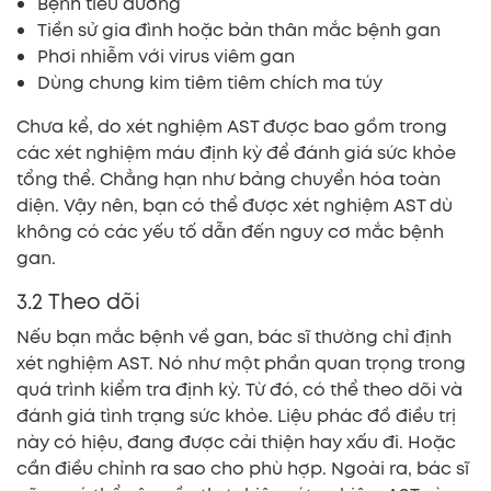
Bệnh tiểu đường
Tiền sử gia đình hoặc bản thân mắc bệnh gan
Phơi nhiễm với virus viêm gan
Dùng chung kim tiêm tiêm chích ma túy
Chưa kể, do xét nghiệm AST được bao gồm trong
các xét nghiệm máu định kỳ để đánh giá sức khỏe
tổng thể. Chẳng hạn như bảng chuyển hóa toàn
diện. Vậy nên, bạn có thể được xét nghiệm AST dù
không có các yếu tố dẫn đến nguy cơ mắc bệnh
gan.
3.2 Theo dõi
Nếu bạn mắc bệnh về gan, bác sĩ thường chỉ định
xét nghiệm AST. Nó như một phần quan trọng trong
quá trình kiểm tra định kỳ. Từ đó, có thể theo dõi và
đánh giá tình trạng sức khỏe. Liệu phác đồ điều trị
này có hiệu, đang được cải thiện hay xấu đi. Hoặc
cần điều chỉnh ra sao cho phù hợp. Ngoài ra, bác sĩ