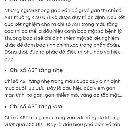
Những người không gặp vấn đề gì về gan thì chỉ số
AST thường < 40 UI/L và được duy trì ổn định. Nếu kết
quả xét nghiệm cho ra chỉ số AST trong máu tăng
cao thì có thể là dấu hiệu cảnh báo một số bệnh lý.
Thường bác sĩ sẽ chỉ định thêm một số xét nghiệm
khác để đảm bảo tính chính xác trong chẩn đoán.
Đồng thời, đưa ra phác đồ điều trị phù hợp và hiệu
quả.
Chỉ số AST tăng nhẹ
Chỉ số AST tăng nhẹ trong máu được quy định định
mức dưới 100 UI/L. Đây là dấu hiệu của viêm gan
mạn tính, xơ gan, gan nhiễm mỡ, vàng da tắc mật,…
Chỉ số AST tăng vừa
Chỉ số AST trong máu tăng vừa với nồng độ không
vượt quá 300 UI/L. Đây là dấu hiệu phổ biến về tổn