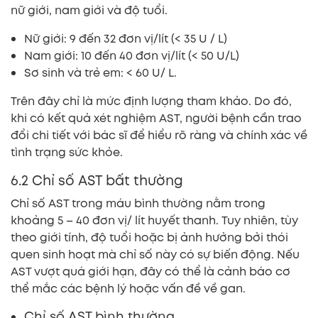
nữ giới, nam giới và độ tuổi.
Nữ giới: 9 đến 32 đơn vị/lít (< 35 U / L)
Nam giới: 10 đến 40 đơn vị/lít (< 50 U/L)
Sơ sinh và trẻ em: < 60 U/ L.
Trên đây chỉ là mức định lượng tham khảo. Do đó,
khi có kết quả xét nghiệm AST, người bệnh cần trao
đổi chi tiết với bác sĩ để hiểu rõ ràng và chính xác về
tình trạng sức khỏe.
6.2 Chỉ số AST bất thường
Chỉ số AST trong máu bình thường nằm trong
khoảng 5 – 40 đơn vị/ lít huyết thanh. Tuy nhiên, tùy
theo giới tính, độ tuổi hoặc bị ảnh hưởng bởi thói
quen sinh hoạt mà chỉ số này có sự biến động. Nếu
AST vượt quá giới hạn, đây có thể là cảnh báo cơ
thể mắc các bệnh lý hoặc vấn đề về gan.
Chỉ số AST bình thường