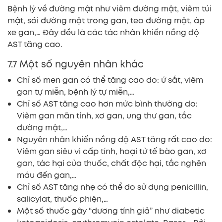
Bệnh lý về đường mật như viêm đường mật, viêm túi
mật, sỏi đường mật trong gan, teo đường mật, áp
xe gan,… Đây đều là các tác nhân khiến nồng độ
AST tăng cao.
7.7 Một số nguyên nhân khác
Chỉ số men gan có thể tăng cao do: ứ sắt, viêm
gan tự miễn, bệnh lý tự miễn,…
Chỉ số AST tăng cao hơn mức bình thường do:
Viêm gan mãn tính, xơ gan, ung thư gan, tắc
đường mật,…
Nguyên nhân khiến nồng độ AST tăng rất cao do:
Viêm gan siêu vi cấp tính, hoại tử tế bào gan, xơ
gan, tác hại của thuốc, chất độc hại, tắc nghẽn
máu đến gan,…
Chỉ số AST tăng nhẹ có thể do sử dụng penicillin,
salicylat, thuốc phiện,…
Một số thuốc gây “dương tính giả” như diabetic