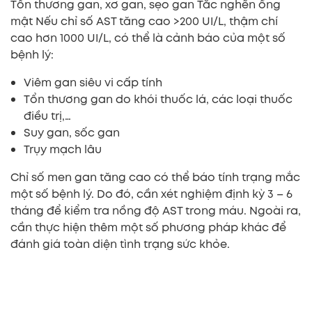
Tổn thương gan, xơ gan, sẹo gan Tắc nghẽn ống
mật Nếu chỉ số AST tăng cao >200 UI/L, thậm chí
cao hơn 1000 UI/L, có thể là cảnh báo của một số
bệnh lý:
Viêm gan siêu vi cấp tính
Tổn thương gan do khói thuốc lá, các loại thuốc
điều trị,…
Suy gan, sốc gan
Trụy mạch lâu
Chỉ số men gan tăng cao có thể báo tính trạng mắc
một số bệnh lý. Do đó, cần xét nghiệm định kỳ 3 – 6
tháng để kiểm tra nồng độ AST trong máu. Ngoài ra,
cần thực hiện thêm một số phương pháp khác để
đánh giá toàn diện tình trạng sức khỏe.