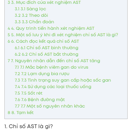
3
3. Mục đích của xét nghiệm AST
3.1
3.1 Sàng lọc
3.2
3.2 Theo dõi
3.3
3.3 Chẩn đoán
4
4. Quy trình tiến hành xét nghiệm AST
5
5. Một số lưu ý khi đi xét nghiệm chỉ số AST là gì?
6
6. Cách đọc kết quả chỉ số AST
6.1
6.1 Chỉ số AST bình thường
6.2
6.2 Chỉ số AST bất thường
7
7. Nguyên nhân dẫn đến chỉ số AST tăng
7.1
7.1 Mắc bệnh viêm gan do virus
7.2
7.2 Lạm dụng bia rượu
7.3
7.3 Tình trạng suy gan cấp hoặc sốc gan
7.4
7.4 Sử dụng các loại thuốc uống
7.5
7.5 Sốt rét
7.6
7.6 Bệnh đường mật
7.7
7.7 Một số nguyên nhân khác
8
8. Tạm kết
1. Chỉ số AST là gì?