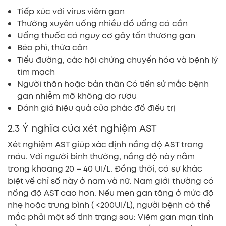
Tiếp xúc với virus viêm gan
Thường xuyên uống nhiều đồ uống có cồn
Uống thuốc có nguy cơ gây tổn thương gan
Béo phì, thừa cân
Tiểu đường, các hội chứng chuyển hóa và bệnh lý
tim mạch
Người thân hoặc bản thân Có tiền sử mắc bệnh
gan nhiễm mỡ không do rượu
Đánh giá hiệu quả của phác đồ điều trị
2.3 Ý nghĩa của xét nghiệm AST
Xét nghiệm AST giúp xác định nồng độ AST trong
máu. Với người bình thường, nồng độ này nằm
trong khoảng 20 – 40 UI/L. Đồng thời, có sự khác
biệt về chỉ số này ở nam và nữ. Nam giới thường có
nồng độ AST cao hơn. Nếu men gan tăng ở mức độ
nhẹ hoặc trung bình ( <200UI/L), người bệnh có thể
mắc phải một số tình trạng sau: Viêm gan mạn tính