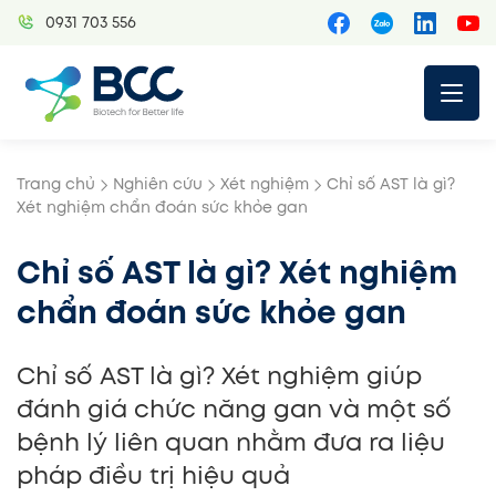
Skip
0931 703 556
to
content
Trang chủ
Nghiên cứu
Xét nghiệm
Chỉ số AST là gì?
Xét nghiệm chẩn đoán sức khỏe gan
Chỉ số AST là gì? Xét nghiệm
chẩn đoán sức khỏe gan
Chỉ số AST là gì? Xét nghiệm giúp
đánh giá chức năng gan và một số
bệnh lý liên quan nhằm đưa ra liệu
pháp điều trị hiệu quả