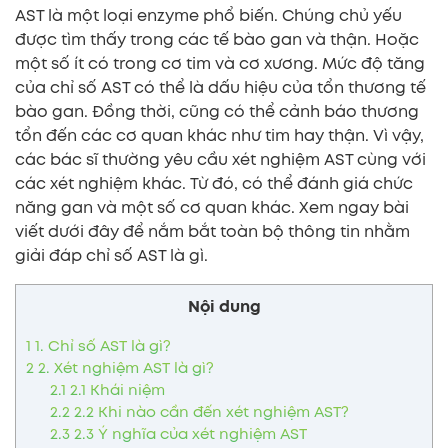
AST là một loại enzyme phổ biến. Chúng chủ yếu
được tìm thấy trong các tế bào gan và thận. Hoặc
một số ít có trong cơ tim và cơ xương. Mức độ tăng
của chỉ số AST có thể là dấu hiệu của tổn thương tế
bào gan. Đồng thời, cũng có thể cảnh báo thương
tổn đến các cơ quan khác như tim hay thận. Vì vậy,
các bác sĩ thường yêu cầu xét nghiệm AST cùng với
các xét nghiệm khác. Từ đó, có thể đánh giá chức
năng gan và một số cơ quan khác. Xem ngay bài
viết dưới đây để nắm bắt toàn bộ thông tin nhằm
giải đáp chỉ số AST là gì.
Nội dung
1
1. Chỉ số AST là gì?
2
2. Xét nghiệm AST là gì?
2.1
2.1 Khái niệm
2.2
2.2 Khi nào cần đến xét nghiệm AST?
2.3
2.3 Ý nghĩa của xét nghiệm AST