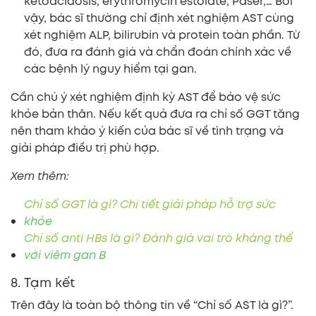
ketoacidosis, erythromycin estolate, Paser,… Bởi
vậy, bác sĩ thường chỉ định xét nghiệm AST cùng
xét nghiệm ALP, bilirubin và protein toàn phần. Từ
đó, đưa ra đánh giá và chẩn đoán chính xác về
các bệnh lý nguy hiểm tại gan.
Cần chú ý xét nghiệm định kỳ AST để bảo vệ sức
khỏe bản thân. Nếu kết quả đưa ra chỉ số GGT tăng
nên tham khảo ý kiến của bác sĩ về tình trạng và
giải pháp điều trị phù hợp.
Xem thêm:
Chỉ số GGT là gì? Chi tiết giải pháp hỗ trợ sức
khỏe
Chỉ số anti HBs là gì? Đánh giá vai trò kháng thể
với viêm gan B
8. Tạm kết
Trên đây là toàn bộ thông tin về “Chỉ số AST là gì?”.