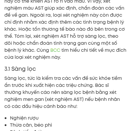
này có thể khiến AST rò rỉ vào máu. Vì vậy, xét
nghiệm máu AST giúp xác định, chẩn đoán các vấn
đề về gan. Ngoài ra, loại xét nghiệm này còn được
chỉ định nhằm xác định thêm các tình trạng bệnh lý
khác. Hoặc tổn thương tế bào nào đó bên trong cơ
thể. Tóm lại, xét nghiệm AST hỗ trợ sàng lọc, theo
dõi hoặc chẩn đoán tình trạng gan cùng một số
bệnh lý khác. Cùng
BCC
tìm hiểu chi tiết về mục đích
của loại xét nghiệm này.
3.1 Sàng lọc
Sàng lọc, tức là kiểm tra các vấn đề sức khỏe tiềm
ẩn trước khi xuất hiện các triệu chứng. Bác sĩ
thường khuyến cáo nên sàng lọc bệnh bằng xét
nghiệm men gan (xét nghiệm AST) nếu bệnh nhân
có các dấu hiệu cảnh báo như:
Nghiện rượu
Thừa cân, béo phì