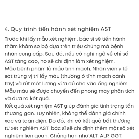
4. Quy trình tiến hành xét nghiệm AST
Trước khi lấy mẫu xét nghiệm, bác sĩ sẽ tiến hành
thăm khám sơ bộ dựa trên triệu chứng mà bệnh
nhân cung cấp. Sau đó, nếu có nghi ngờ về chỉ số
AST tăng cao, họ sẽ chỉ định làm xét nghiệm.
Mẫu bệnh phẩm là máu tĩnh mạch. Nhân viên y tế
sát trùng vị trí lấy máu (thường ở tĩnh mạch cánh
tay) và rút một lượng vừa đủ cho vào ống nghiệm.
Mẫu máu sẽ được chuyển đến phòng máy phân tích
và đưa ra kết quả.
Kết quả xét nghiệm AST giúp đánh giá tình trạng tổn
thương gan. Tuy nhiên, không thể đánh giá chính
xác và toàn diện. Do đó, khi có kết quả bất thường
từ xét nghiệm AST, bác sĩ sẽ chỉ định thêm một số xét
nghiệm liên quan. Chẳng hạn như ALT, ALP, GGT,