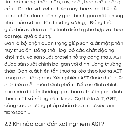
tim, cơ xương, thận, não, tụy, phổi, bạch cầu, hồng
cầu,… Do đó, với xét nghiệm này, bác sĩ có thể dễ
dàng chẩn đoán bệnh lý gan, bệnh gan mật, chứng
nhồi máu cơ tim, tổn thương xương,… Đồng thời,
giúp bác sĩ đưa ra liệu trình điều trị phù hợp và theo
dõi hiệu quả điều trị.
Gan là bộ phận quan trọng giúp sản xuất mật phân
hủy thức ăn. Đồng thời, loại bỏ các chất độc hại
khỏi máu và sản xuất protein hỗ trợ đông máu. AST
được sản xuất chính bởi gan với định lượng thường
thấp. Gan xuất hiện tổn thương kéo theo lượng AST
trong máu tăng cao. Xét nghiệm AST được thực hiện
dựa trên mẫu máu bệnh phẩm. Để xác định chính
xác mức độ tổn thương gan, bác sĩ thường chỉ định
thêm một số xét nghiệm khác. Cụ thể là ALT, GGT,…
cùng các phương pháp chẩn đoán như siêu âm,
fibroscan,…
2.2 Khi nào cần đến xét nghiệm AST?