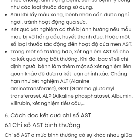
như các loại thuốc đang sử dụng.
Sau khi lấy máu xong, bệnh nhân cần được nghỉ
ngơi, tránh hoạt động quá sức.
Kết quả xét nghiệm có thể bị ảnh hưởng nếu mẫu
máu bị vỡ hồng cầu, huyết thanh đục. Hoặc một
số loại thuốc tác động đến hoạt độ của men AST.
Trong một số trường hợp, xét nghiệm AST sẽ cho
ra kết quả tăng bất thường. Khi đó, bác sĩ sẽ chỉ
định người bệnh làm thêm một số xét nghiệm liên
quan khác để đưa ra kết luận chính xác. Chẳng
hạn như xét nghiệm ALT (Alanine
aminotransferase), GGT (Gamma glutamyl
transferase), ALP (Alkaline phosphatase), Albumin,
Bilirubin, xét nghiệm tiểu cầu,…
6. Cách đọc kết quả chỉ số AST
6.1 Chỉ số AST bình thường
Chỉ số AST ở mức bình thường có sự khác nhau giữa