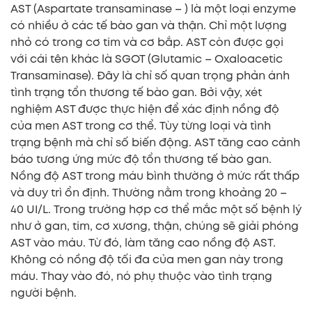
AST (Aspartate transaminase – ) là một loại enzyme
có nhiều ở các tế bào gan và thận. Chỉ một lượng
nhỏ có trong cơ tim và cơ bắp. AST còn được gọi
với cái tên khác là SGOT (Glutamic – Oxaloacetic
Transaminase). Đây là chỉ số quan trọng phản ánh
tình trạng tổn thương tế bào gan. Bởi vậy, xét
nghiệm AST được thực hiện để xác định nồng độ
của men AST trong cơ thể. Tùy từng loại và tình
trạng bệnh mà chỉ số biến động. AST tăng cao cảnh
báo tương ứng mức độ tổn thương tế bào gan.
Nồng độ AST trong máu bình thường ở mức rất thấp
và duy trì ổn định. Thường nằm trong khoảng 20 –
40 UI/L. Trong trường hợp cơ thể mắc một số bệnh lý
như ở gan, tim, cơ xương, thận, chúng sẽ giải phóng
AST vào máu. Từ đó, làm tăng cao nồng độ AST.
Không có nồng độ tối đa của men gan này trong
máu. Thay vào đó, nó phụ thuộc vào tình trạng
người bệnh.