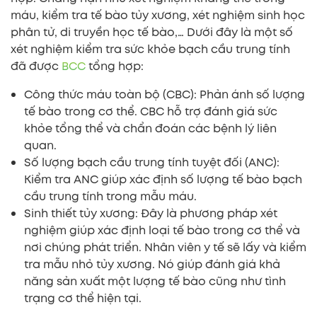
máu, kiểm tra tế bào tủy xương, xét nghiệm sinh học
phân tử, di truyền học tế bào,… Dưới đây là một số
xét nghiệm kiểm tra sức khỏe bạch cầu trung tính
đã được
BCC
tổng hợp:
Công thức máu toàn bộ (CBC): Phản ánh số lượng
tế bào trong cơ thể. CBC hỗ trợ đánh giá sức
khỏe tổng thể và chẩn đoán các bệnh lý liên
quan.
Số lượng bạch cầu trung tính tuyệt đối (ANC):
Kiểm tra ANC giúp xác định số lượng tế bào bạch
cầu trung tính trong mẫu máu.
Sinh thiết tủy xương: Đây là phương pháp xét
nghiệm giúp xác định loại tế bào trong cơ thể và
nơi chúng phát triển. Nhân viên y tế sẽ lấy và kiểm
tra mẫu nhỏ tủy xương. Nó giúp đánh giá khả
năng sản xuất một lượng tế bào cũng như tình
trạng cơ thể hiện tại.