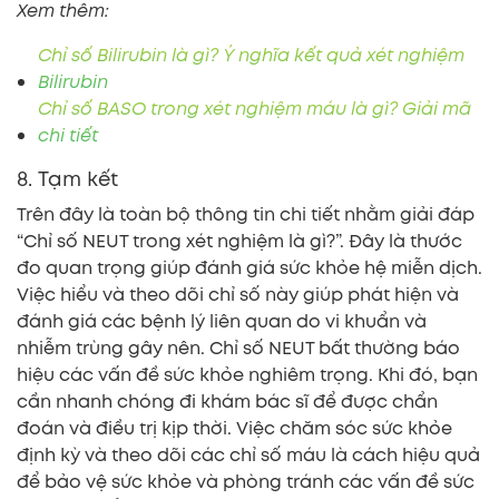
Xem thêm:
Chỉ số Bilirubin là gì? Ý nghĩa kết quả xét nghiệm
Bilirubin
Chỉ số BASO trong xét nghiệm máu là gì? Giải mã
chi tiết
8. Tạm kết
Trên đây là toàn bộ thông tin chi tiết nhằm giải đáp
“Chỉ số NEUT trong xét nghiệm là gì?”. Đây là thước
đo quan trọng giúp đánh giá sức khỏe hệ miễn dịch.
Việc hiểu và theo dõi chỉ số này giúp phát hiện và
đánh giá các bệnh lý liên quan do vi khuẩn và
nhiễm trùng gây nên. Chỉ số NEUT bất thường báo
hiệu các vấn đề sức khỏe nghiêm trọng. Khi đó, bạn
cần nhanh chóng đi khám bác sĩ để được chẩn
đoán và điều trị kịp thời. Việc chăm sóc sức khỏe
định kỳ và theo dõi các chỉ số máu là cách hiệu quả
để bảo vệ sức khỏe và phòng tránh các vấn đề sức