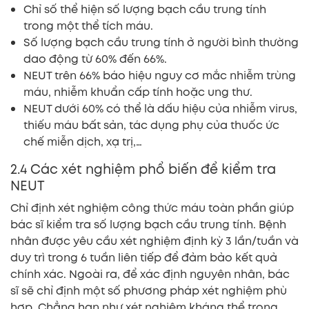
Chỉ số thể hiện số lượng bạch cầu trung tính
trong một thể tích máu.
Số lượng bạch cầu trung tính ở người bình thường
dao động từ 60% đến 66%.
NEUT trên 66% báo hiệu nguy cơ mắc nhiễm trùng
máu, nhiễm khuẩn cấp tính hoặc ung thư.
NEUT dưới 60% có thể là dấu hiệu của nhiễm virus,
thiếu máu bất sản, tác dụng phụ của thuốc ức
chế miễn dịch, xạ trị,…
2.4 Các xét nghiệm phổ biến để kiểm tra
NEUT
Chỉ định xét nghiệm công thức máu toàn phần giúp
bác sĩ kiểm tra số lượng bạch cầu trung tính. Bệnh
nhân được yêu cầu xét nghiệm định kỳ 3 lần/tuần và
duy trì trong 6 tuần liên tiếp để đảm bảo kết quả
chính xác. Ngoài ra, để xác định nguyên nhân, bác
sĩ sẽ chỉ định một số phương pháp xét nghiệm phù
hợp. Chẳng hạn như xét nghiệm kháng thể trong