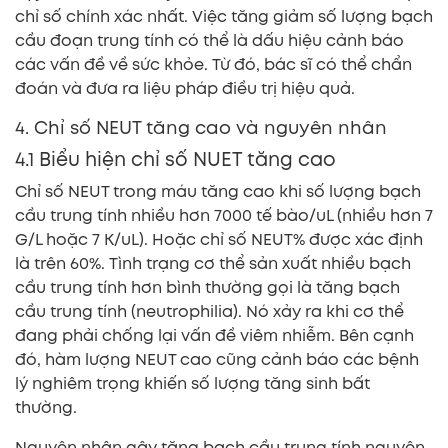
chỉ số chính xác nhất. Việc tăng giảm số lượng bạch
cầu đoạn trung tính có thể là dấu hiệu cảnh báo
các vấn đề về sức khỏe. Từ đó, bác sĩ có thể chẩn
đoán và đưa ra liệu pháp điều trị hiệu quả.
4. Chỉ số NEUT tăng cao và nguyên nhân
4.1 Biểu hiện chỉ số NUET tăng cao
Chỉ số NEUT trong máu tăng cao khi số lượng bạch
cầu trung tính nhiều hơn 7000 tế bào/uL (nhiều hơn 7
G/L hoặc 7 K/uL). Hoặc chỉ số NEUT% được xác định
là trên 60%. Tình trạng cơ thể sản xuất nhiều bạch
cầu trung tính hơn bình thường gọi là tăng bạch
cầu trung tính (neutrophilia). Nó xảy ra khi cơ thể
đang phải chống lại vấn đề viêm nhiễm. Bên cạnh
đó, hàm lượng NEUT cao cũng cảnh báo các bệnh
lý nghiêm trọng khiến số lượng tăng sinh bất
thường.
Nguyên nhân gây tăng bạch cầu trung tính nguyên