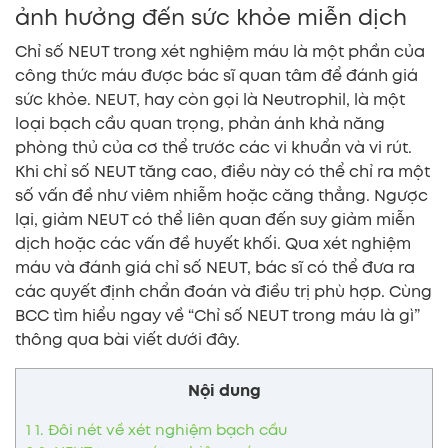
ảnh hưởng đến sức khỏe miễn dịch
Chỉ số NEUT trong xét nghiệm máu là một phần của
công thức máu được bác sĩ quan tâm để đánh giá
sức khỏe. NEUT, hay còn gọi là Neutrophil, là một
loại bạch cầu quan trọng, phản ánh khả năng
phòng thủ của cơ thể trước các vi khuẩn và vi rút.
Khi chỉ số NEUT tăng cao, điều này có thể chỉ ra một
số vấn đề như viêm nhiễm hoặc căng thẳng. Ngược
lại, giảm NEUT có thể liên quan đến suy giảm miễn
dịch hoặc các vấn đề huyết khối. Qua xét nghiệm
máu và đánh giá chỉ số NEUT, bác sĩ có thể đưa ra
các quyết định chẩn đoán và điều trị phù hợp. Cùng
BCC tìm hiểu ngay về “Chỉ số NEUT trong máu là gì”
thông qua bài viết dưới đây.
Nội dung
1
1. Đôi nét về xét nghiệm bạch cầu