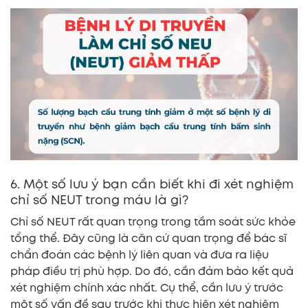
6. Một số lưu ý bạn cần biết khi đi xét nghiệm
chỉ số NEUT trong máu là gì?
Chỉ số NEUT rất quan trọng trong tầm soát sức khỏe
tổng thể. Đây cũng là căn cứ quan trọng để bác sĩ
chẩn đoán các bệnh lý liên quan và đưa ra liệu
pháp điều trị phù hợp. Do đó, cần đảm bảo kết quả
xét nghiệm chính xác nhất. Cụ thể, cần lưu ý trước
một số vấn đề sau trước khi thực hiện xét nghiệm