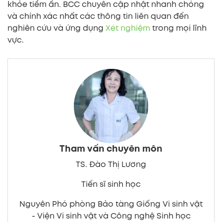
khỏe tiềm ẩn. BCC chuyên cập nhật nhanh chóng
và chính xác nhất các thông tin liên quan đến
nghiên cứu và ứng dụng
Xét nghiệm
trong mọi lĩnh
vực.
Tham vấn chuyên môn
TS. Đào Thị Lương
Tiến sĩ sinh học
Nguyên Phó phòng Bảo tàng Giống Vi sinh vật
- Viện Vi sinh vật và Công nghệ Sinh học