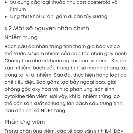
Sử dụng các loại thuốc như corticosteroid và
lithium
Ung thư khối u rắn, gồm di căn tủy xương
4.2 Một số nguyên nhân chính
Nhiễm trùng
Bạch cầu đa nhân trung tính tham gia bảo vệ cơ
thể trước sự xâm nhiễm của các tác nhân gây bệnh.
Chẳng hạn như vi khuẩn ngoại bào, vi nấm,… Khi có
xâm nhiễm, bạch cầu trung tính sẽ nhanh chóng tập
trung tại vị trí nhiễm. Sau đó, thực hiện hàng loạt cơ
chế tiêu diệt. Bao gồm: tạo bẫy ngoại bào, giải
phóng gốc oxy hóa và nitơ phản ứng, sản sinh
cytokine tiền viêm. Bởi vậy, khi bị nhiễm trùng, cơ
thể cần sản xuất số lượng lớn bạch cầu trung tính,
dẫn đến chỉ số NUET tăng.
Phản ứng viêm
Trong phản ứng viêm, các tế bào sản sinh IL-1. Đây