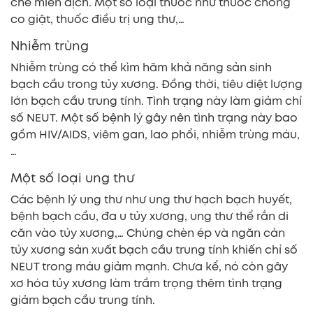
chế miễn dịch. Một số loại thuốc như thuốc chống
co giật, thuốc điều trị ung thư,…
Nhiễm trùng
Nhiễm trùng có thể kìm hãm khả năng sản sinh
bạch cầu trong tủy xương. Đồng thời, tiêu diệt lượng
lớn bạch cầu trung tính. Tình trạng này làm giảm chỉ
số NEUT. Một số bệnh lý gây nên tình trạng này bao
gồm HIV/AIDS, viêm gan, lao phổi, nhiễm trùng máu,
…
Một số loại ung thư
Các bệnh lý ung thư như ung thư hạch bạch huyết,
bệnh bạch cầu, đa u tủy xương, ung thư thể rắn di
căn vào tủy xương,… Chúng chèn ép và ngăn cản
tủy xương sản xuất bạch cầu trung tính khiến chỉ số
NEUT trong máu giảm mạnh. Chưa kể, nó còn gây
xơ hóa tủy xương làm trầm trọng thêm tình trạng
giảm bạch cầu trung tính.