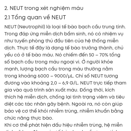
2. NEUT trong xét nghiệm máu
2.1 Tổng quan về NEUT
NEUT (Neutrophil) là loại tế bào bạch cầu trung tính.
Trong đáp ứng miễn dịch bẩm sinh, nó có nhiệm vụ
như tuyến phòng thủ đầu tiên của hệ thống miễn
dịch. Thực tế đây là dạng tế bào trưởng thành, chủ
yếu có ở tế bào máu. Nó chiếm đến 50 – 70% tổng
số bạch cầu trong máu ngoại vi. Ở người khỏe
mạnh, lượng bạch cầu trong máu thường nằm
trong khoảng 6000 – 9000/μL. Chỉ số NEUT tương
đương vào khoảng 2,0 – 6,9 G/L. NEUT trực tiếp tham
gia vào quá trình sản xuất máu. Đồng thời, kích
thích hệ miễn dịch, chống lại tình trạng viêm và tiêu
diệt các tác nhân gây bệnh. Ngoài ra, nó còn giúp
bảo vệ cơ thể khỏi nhiễm trùng, nhiễm khuẩn bằng
chức năng thực bào.
Khi cơ thể phát hiện dấu hiệu nhiễm trùng, hệ miễn