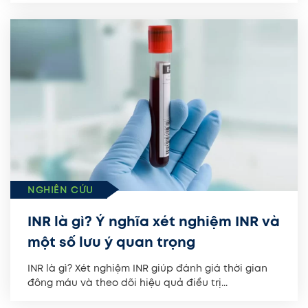
NGHIÊN CỨU
INR là gì? Ý nghĩa xét nghiệm INR và
một số lưu ý quan trọng
INR là gì? Xét nghiệm INR giúp đánh giá thời gian
đông máu và theo dõi hiệu quả điều trị...