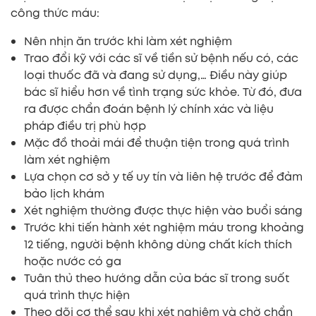
công thức máu:
Nên nhịn ăn trước khi làm xét nghiệm
Trao đổi kỹ với các sĩ về tiền sử bệnh nếu có, các
loại thuốc đã và đang sử dụng,… Điều này giúp
bác sĩ hiểu hơn về tình trạng sức khỏe. Từ đó, đưa
ra được chẩn đoán bệnh lý chính xác và liệu
pháp điều trị phù hợp
Mặc đồ thoải mái để thuận tiện trong quá trình
làm xét nghiệm
Lựa chọn cơ sở y tế uy tín và liên hệ trước để đảm
bảo lịch khám
Xét nghiệm thường được thực hiện vào buổi sáng
Trước khi tiến hành xét nghiệm máu trong khoảng
12 tiếng, người bệnh không dùng chất kích thích
hoặc nước có ga
Tuân thủ theo hướng dẫn của bác sĩ trong suốt
quá trình thực hiện
Theo dõi cơ thể sau khi xét nghiệm và chờ chẩn