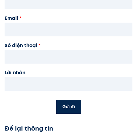
Email
*
Số điện thoại
*
Lời nhắn
Gửi đi
Để lại thông tin