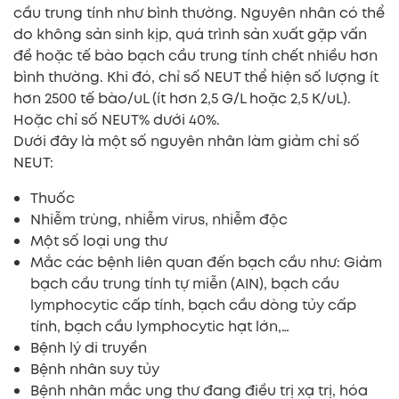
cầu trung tính như bình thường. Nguyên nhân có thể
do không sản sinh kịp, quá trình sản xuất gặp vấn
đề hoặc tế bào bạch cầu trung tính chết nhiều hơn
bình thường. Khi đó, chỉ số NEUT thể hiện số lượng ít
hơn 2500 tế bào/uL (ít hơn 2,5 G/L hoặc 2,5 K/uL).
Hoặc chỉ số NEUT% dưới 40%.
Dưới đây là một số nguyên nhân làm giảm chỉ số
NEUT:
Thuốc
Nhiễm trùng, nhiễm virus, nhiễm độc
Một số loại ung thư
Mắc các bệnh liên quan đến bạch cầu như: Giảm
bạch cầu trung tính tự miễn (AIN), bạch cầu
lymphocytic cấp tính, bạch cầu dòng tủy cấp
tính, bạch cầu lymphocytic hạt lớn,…
Bệnh lý di truyền
Bệnh nhân suy tủy
Bệnh nhân mắc ung thư đang điều trị xạ trị, hóa