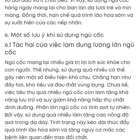
xơ dồi dào và ít chất béo. Vì vậy, sử dụng ngũ cốc
hàng ngày mang lại cho bạn làn da tươi trẻ và mịn
màng. Đồng thời, hạn chế quá trình lão hóa sớm và
sự xuất hiện của các nếp nhăn.
6. Một số lưu ý khi sử dụng ngũ cốc
6.1 Tác hại của việc lạm dụng lượng lớn ngũ
cốc
Ngũ cốc mang lại nhiều giá trị lợi ích sức khỏe cho
con người. Thế nhưng, sử dụng quá nhiều có thể
gây nên một số biểu hiện khó chịu. Chẳng hạn như
đầy hơi, khó tiêu và đau thắt vùng bụng. Chưa kể,
việc tiêu thụ quá nhiều ngũ cốc còn làm tăng khả
năng lưu trữ và suy giảm khả năng hấp thụ chất
dinh dưỡng. Phần lớn ngũ cốc có tính axit tự nhiên.
Bởi vậy, sử dụng quá nhiều làm tăng cao nồng độ
axit trong dạ dày. Tình trạng này kéo dài thúc đẩy
quá trình lão hóa sớm và tăng nguy cơ mắc các
bệnh liên quan đến trao đổi chất.