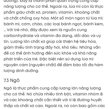
đường). Đây là thành phần quan trọng cung cấp
năng lượng cho cơ thể. Ngoài ra, lúa mì còn là thực
phẩm giàu chất xơ, protein, vitamin, khoáng chất
và chất chống oxy hóa. Một số món ngon từ lúa mì:
bánh mì, cơm, cháo, các loại bánh ngọt, bánh kem,
… Với trẻ nhỏ, đây được xem là nguồn cung
carbonhydrate và vitamin đa dạng, dồi dào và uy
tín. Lượng lớn chất xơ giúp cải thiện hệ tiêu hóa,
giảm thiểu tình trạng đầy hơi, khó tiêu. Những vấn
đề có thể ảnh hưởng đến sức khỏe và khả năng
phát triển của trẻ. Đặc biệt nên sử dụng lúa mì
nguyên cám (nguyên chất) để đảm bảo tối đa hàm
lượng dinh dưỡng.
7.3 Ngô
Ngô là thực phẩm cung cấp lượng lớn năng lượng
cho cơ thể. Nó chứa nhiều tinh bột, vitamin nhóm B
và các khoáng chất cần thiết với tỉ lệ đường huyết
thấp và chất xơ cao. Ngoài ra, nó còn bao gồm các