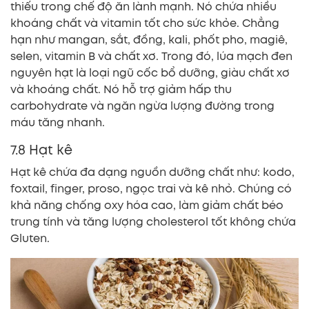
thiếu trong chế độ ăn lành mạnh. Nó chứa nhiều
khoáng chất và vitamin tốt cho sức khỏe. Chẳng
hạn như mangan, sắt, đồng, kali, phốt pho, magiê,
selen, vitamin B và chất xơ. Trong đó, lúa mạch đen
nguyên hạt là loại ngũ cốc bổ dưỡng, giàu chất xơ
và khoáng chất. Nó hỗ trợ giảm hấp thu
carbohydrate và ngăn ngừa lượng đường trong
máu tăng nhanh.
7.8 Hạt kê
Hạt kê chứa đa dạng nguồn dưỡng chất như: kodo,
foxtail, finger, proso, ngọc trai và kê nhỏ. Chúng có
khả năng chống oxy hóa cao, làm giảm chất béo
trung tính và tăng lượng cholesterol tốt không chứa
Gluten.