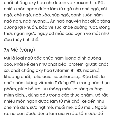
chất chống oxy hóa như lutein và zeaxanthin. Rất
nhiều món ngon được làm từ ngô như chè ngô, xôi
ngô, chè ngô, ngô xào, súp ngô, canh sườn hầm
ngô non, ngô nướng,… Ăn ngô nguyên hạt giúp tăng
cường lợi khuẩn, bảo vệ sức khỏe đường ruột. Đồng
thời, ngăn ngừa nguy cơ mắc các bệnh về mắt như
đục thủy tinh thể.
7.4 Mè (vừng)
Mè là loại ngũ cốc chứa hàm lượng dinh dưỡng
cao. Phải kể đến như chất béo, protein, gluxit, chất
xơ, chất chống oxy hóa (vitamin B1, B2, niacin…),
khoáng chất, folic acid, saccharose,… Đặc biệt là
chứa hàm lượng vitamin E đừng đầu trong các thực
phẩm, giúp hỗ trợ lưu thông máu và tăng cường
miễn dịch. , đứng đầu trong các thực phẩm. Có rất
nhiều món ngon được làm từ mè phải kể đến như
chè mè đen, sữa hạt mè, muối mè, dầu mè,… Ngoài
ra, nó còn được dùng làm gia vị rắc, tẩm ướp để