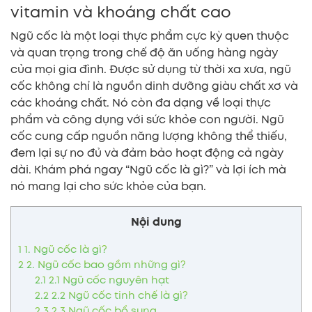
vitamin và khoáng chất cao
Ngũ cốc là một loại thực phẩm cực kỳ quen thuộc
và quan trọng trong chế độ ăn uống hàng ngày
của mọi gia đình. Được sử dụng từ thời xa xưa, ngũ
cốc không chỉ là nguồn dinh dưỡng giàu chất xơ và
các khoáng chất. Nó còn đa dạng về loại thực
phẩm và công dụng với sức khỏe con người. Ngũ
cốc cung cấp nguồn năng lượng không thể thiếu,
đem lại sự no đủ và đảm bảo hoạt động cả ngày
dài. Khám phá ngay “Ngũ cốc là gì?” và lợi ích mà
nó mang lại cho sức khỏe của bạn.
Nội dung
1
1. Ngũ cốc là gì?
2
2. Ngũ cốc bao gồm những gì?
2.1
2.1 Ngũ cốc nguyên hạt
2.2
2.2 Ngũ cốc tinh chế là gì?
2.3
2.3 Ngũ cốc bổ sung