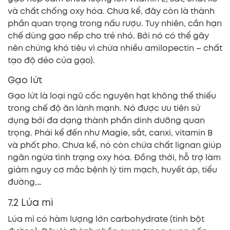
và chất chống oxy hóa. Chưa kể, đây còn là thành
phần quan trọng trong nấu rượu. Tuy nhiên, cần hạn
chế dùng gạo nếp cho trẻ nhỏ. Bởi nó có thể gây
nên chứng khó tiêu vì chứa nhiều amilopectin – chất
tạo độ dẻo của gạo).
Gạo lứt
Gạo lứt là loại ngũ cốc nguyên hạt không thể thiếu
trong chế độ ăn lành mạnh. Nó được ưu tiên sử
dụng bởi đa dạng thành phần dinh dưỡng quan
trọng. Phải kể đến như Magie, sắt, canxi, vitamin B
và phốt pho. Chưa kể, nó còn chứa chất lignan giúp
ngăn ngừa tình trạng oxy hóa. Đồng thời, hỗ trợ làm
giảm nguy cơ mắc bệnh lý tim mạch, huyết áp, tiểu
đường,…
7.2 Lúa mì
Lúa mì có hàm lượng lớn carbohydrate (tinh bột