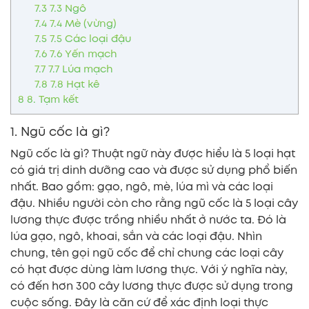
7.3
7.3 Ngô
7.4
7.4 Mè (vừng)
7.5
7.5 Các loại đậu
7.6
7.6 Yến mạch
7.7
7.7 Lúa mạch
7.8
7.8 Hạt kê
8
8. Tạm kết
1. Ngũ cốc là gì?
Ngũ cốc là gì? Thuật ngữ này được hiểu là 5 loại hạt
có giá trị dinh dưỡng cao và được sử dụng phổ biến
nhất. Bao gồm: gạo, ngô, mè, lúa mì và các loại
đậu. Nhiều người còn cho rằng ngũ cốc là 5 loại cây
lương thực được trồng nhiều nhất ở nước ta. Đó là
lúa gạo, ngô, khoai, sắn và các loại đậu. Nhìn
chung, tên gọi ngũ cốc để chỉ chung các loại cây
có hạt được dùng làm lương thực. Với ý nghĩa này,
có đến hơn 300 cây lương thực được sử dụng trong
cuộc sống. Đây là căn cứ để xác định loại thực