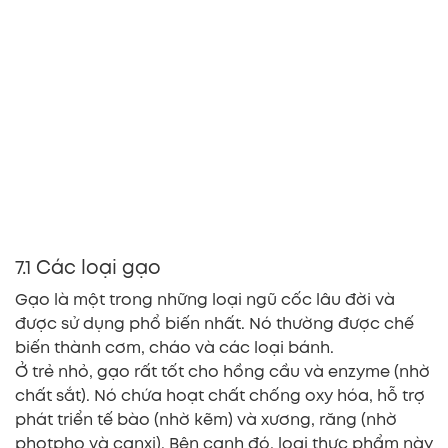
7.1 Các loại gạo
Gạo là một trong những loại ngũ cốc lâu đời và
được sử dụng phổ biến nhất. Nó thường được chế
biến thành cơm, cháo và các loại bánh.
Ở trẻ nhỏ, gạo rất tốt cho hồng cầu và enzyme (nhờ
chất sắt). Nó chứa hoạt chất chống oxy hóa, hỗ trợ
phát triển tế bào (nhờ kẽm) và xương, răng (nhờ
photpho và canxi). Bên cạnh đó, loại thực phẩm này