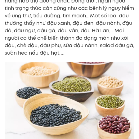
năng hấp thụ dưỡng chất. Đồng thời, ngăn ngừa
tình trạng thừa cân cũng như các bệnh lý nguy hiểm
về ung thư, tiểu đường, tim mạch… Một số loại đậu
thường thấy như đậu xanh, đậu đen, đậu nành, đậu
đỏ, đậu ngự, đậu gà, đậu ván, đậu Hà Lan,… Mọi
người có thể chế biến thành đa dạng món như xôi
đậu, chè đậu, đậu phụ, sữa đậu nành, salad đậu gà,
sườn heo nấu đậu hạt,….