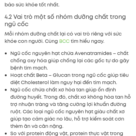
bảo sức khỏe tốt nhất.
4.2 Vai trò một số nhóm dưỡng chất trong
ngũ cốc
Mỗi nhóm dưỡng chất lại có vai trò riêng với sức
khỏe con người. Cùng
BCC
tìm hiểu ngay.
Ngũ cốc nguyên hạt chứa Avenatramides – chất
chống oxy hóa giúp chống lại các gốc tự do gây
bệnh tim mạch.
Hoạt chất Beta – Glucan trong ngũ cốc giúp tiêu
diệt Cholesterol làm nguy hại đến tim mạch.
Ngũ cốc chứa chất xơ hòa tan giúp ổn định
đường huyết. Trong đó, chất xơ không hòa tan hỗ
trợ nhuận tràng và tăng cường lợi khuẩn đường
ruột. Các loại ngũ cốc nguyên hạt giàu chất xơ
giúp tạo cảm giác no lâu, hỗ trợ kiểm soát cơn
thèm ăn và cân nặng.
So với protein động vật, protein thực vật trong