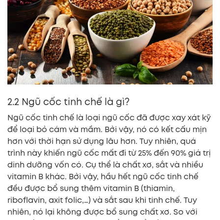
2.2 Ngũ cốc tinh chế là gì?
Ngũ cốc tinh chế là loại ngũ cốc đã được xay xát kỹ
để loại bỏ cám và mầm. Bởi vậy, nó có kết cấu mịn
hơn với thời hạn sử dụng lâu hơn. Tuy nhiên, quá
trình này khiến ngũ cốc mất đi từ 25% đến 90% giá trị
dinh dưỡng vốn có. Cụ thể là chất xơ, sắt và nhiều
vitamin B khác. Bởi vậy, hầu hết ngũ cốc tinh chế
đều được bổ sung thêm vitamin B (thiamin,
riboflavin, axit folic,…) và sắt sau khi tinh chế. Tuy
nhiên, nó lại không được bổ sung chất xơ. So với