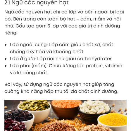
2.1 Ngũ cốc nguyên hạt
Ngũ cốc nguyên hạt chỉ có lớp vỏ bên ngoài bị loại
bỏ. Bên trong còn toàn bộ hạt – cám, mầm và nội
nhũ. Cấu tạo gồm 3 lớp với các giá trị dinh dưỡng
riêng:
Lớp ngoài cùng: Lớp cám giàu chất xơ, chất
chống oxy hóa và khoáng chất.
Lớp ở giữa: Lớp nội nhũ giàu carbohydrates
Lớp phôi (mầm): Chứa lượng lớn protein, vitamin
và khoáng chất.
Bởi vậy, sử dụng ngũ cốc nguyên hạt giúp tăng
cường khả năng hấp thu tối đa chất dinh dưỡng.