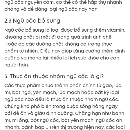
ngũ cốc nguyên cám, cơ thể có thể hấp thụ nhanh
chóng và dễ dàng loại ngũ cốc này hơn.
2.3 Ngũ cốc bổ sung
Ngũ cốc bổ sung là loại được bổ sung thêm vitamin,
khoáng chất bị mất đi trong quá trình tinh chế.
Hoặc do các dưỡng chất không có trong thực
phẩm tự nhiên. Điều này giúp tăng cường thêm dinh
dưỡng và mang lại nhiều lợi ích sức khỏe cho con
người hơn.
3. Thức ăn thuộc nhóm ngũ cốc là gì?
Các thực phẩm chứa thành phần chính từ gạo, lúa
mì, bột ngô, yến mạch, lúa mạch hoặc bất kỳ loại
ngũ cốc nào đều là thức ăn thuộc nhóm ngũ cốc.
Chúng khá phổ biến trong cuộc sống hàng ngày
bởi dễ ăn và giàu dinh dưỡng. Chẳng hạn như bánh
mì, mì ống, bột ngũ cốc, bột yến mạch, ngũ cốc ăn
nhanh, bánh bắp,… Trên thị trường hiện nay, các loại