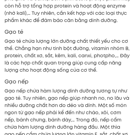
còn hỗ trợ tổng hợp protein và hoạt động enzyme
(nhờ kali),… Tuy nhiên, cần kết hợp với các loại thực
phẩm khác để đảm bảo cân bằng dinh dưỡng.
Gạo tẻ
Gạo tẻ chứa lượng lớn dưỡng chất thiết yếu cho cơ
thể. Chẳng hạn như tinh bột đường, vitamin nhóm B,
protein, chất xơ, sắt, kẽm, kali, canxi, photpho,… Đây
là các hợp chất quan trọng giúp cung cấp năng
lượng cho hoạt động sống của cơ thể.
Gạo nếp
Gạo nếp chứa hàm lượng dinh dưỡng tương tự như
gạo tẻ. Tuy nhiên, gạo nếp giúp nhanh no, no lâu và
nhiều dưỡng chất hơn do dẻo và dính. Một số món
ngon từ gạo nếp phải kể đến như cháo, xôi, cơm
nếp, bánh chưng, bánh dày,… Trong đó, nếp cẩm
chứa hàm lượng dinh dưỡng hàng đầu. Một thìa
gạo nếp cẩm chứa lượng lớn vitamin E, sắt, chất xơ