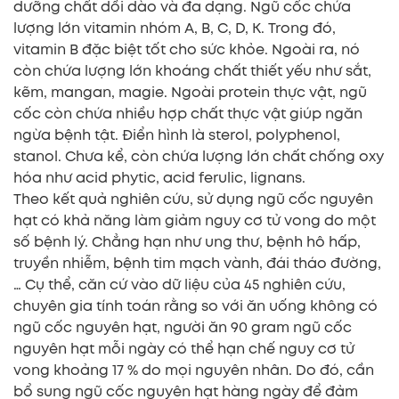
dưỡng chất dồi dào và đa dạng. Ngũ cốc chứa
lượng lớn vitamin nhóm A, B, C, D, K. Trong đó,
vitamin B đặc biệt tốt cho sức khỏe. Ngoài ra, nó
còn chứa lượng lớn khoáng chất thiết yếu như sắt,
kẽm, mangan, magie. Ngoài protein thực vật, ngũ
cốc còn chứa nhiều hợp chất thực vật giúp ngăn
ngừa bệnh tật. Điển hình là sterol, polyphenol,
stanol. Chưa kể, còn chứa lượng lớn chất chống oxy
hóa như acid phytic, acid ferulic, lignans.
Theo kết quả nghiên cứu, sử dụng ngũ cốc nguyên
hạt có khả năng làm giảm nguy cơ tử vong do một
số bệnh lý. Chẳng hạn như ung thư, bệnh hô hấp,
truyền nhiễm, bệnh tim mạch vành, đái tháo đường,
… Cụ thể, căn cứ vào dữ liệu của 45 nghiên cứu,
chuyên gia tính toán rằng so với ăn uống không có
ngũ cốc nguyên hạt, người ăn 90 gram ngũ cốc
nguyên hạt mỗi ngày có thể hạn chế nguy cơ tử
vong khoảng 17 % do mọi nguyên nhân. Do đó, cần
bổ sung ngũ cốc nguyên hạt hàng ngày để đảm