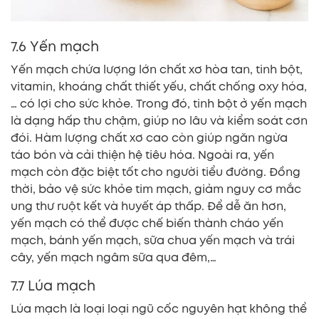
7.6 Yến mạch
Yến mạch chứa lượng lớn chất xơ hòa tan, tinh bột,
vitamin, khoáng chất thiết yếu, chất chống oxy hóa,
… có lợi cho sức khỏe. Trong đó, tinh bột ở yến mạch
là dạng hấp thu chậm, giúp no lâu và kiểm soát cơn
đói. Hàm lượng chất xơ cao còn giúp ngăn ngừa
táo bón và cải thiện hệ tiêu hóa. Ngoài ra, yến
mạch còn đặc biệt tốt cho người tiểu đường. Đồng
thời, bảo vệ sức khỏe tim mạch, giảm nguy cơ mắc
ung thư ruột kết và huyết áp thấp. Để dễ ăn hơn,
yến mạch có thể được chế biến thành cháo yến
mạch, bánh yến mạch, sữa chua yến mạch và trái
cây, yến mạch ngâm sữa qua đêm,…
7.7 Lúa mạch
Lúa mạch là loại loại ngũ cốc nguyên hạt không thể