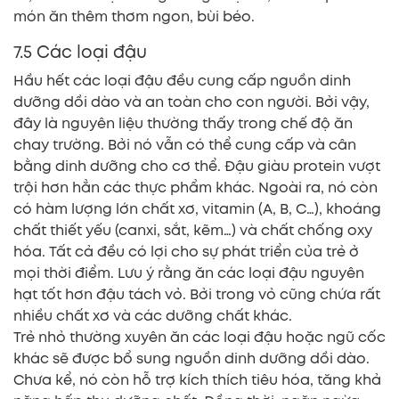
món ăn thêm thơm ngon, bùi béo.
7.5 Các loại đậu
Hầu hết các loại đậu đều cung cấp nguồn dinh
dưỡng dồi dào và an toàn cho con người. Bởi vậy,
đây là nguyên liệu thường thấy trong chế độ ăn
chay trường. Bởi nó vẫn có thể cung cấp và cân
bằng dinh dưỡng cho cơ thể. Đậu giàu protein vượt
trội hơn hẳn các thực phẩm khác. Ngoài ra, nó còn
có hàm lượng lớn chất xơ, vitamin (A, B, C…), khoáng
chất thiết yếu (canxi, sắt, kẽm…) và chất chống oxy
hóa. Tất cả đều có lợi cho sự phát triển của trẻ ở
mọi thời điểm. Lưu ý rằng ăn các loại đậu nguyên
hạt tốt hơn đậu tách vỏ. Bởi trong vỏ cũng chứa rất
nhiều chất xơ và các dưỡng chất khác.
Trẻ nhỏ thường xuyên ăn các loại đậu hoặc ngũ cốc
khác sẽ được bổ sung nguồn dinh dưỡng dồi dào.
Chưa kể, nó còn hỗ trợ kích thích tiêu hóa, tăng khả