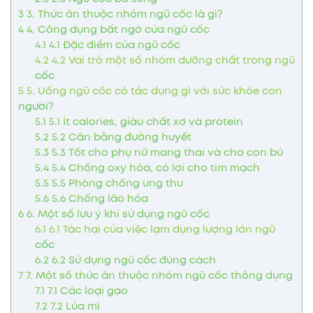
3
3. Thức ăn thuộc nhóm ngũ cốc là gì?
4
4. Công dụng bất ngờ của ngũ cốc
4.1
4.1 Đặc điểm của ngũ cốc
4.2
4.2 Vai trò một số nhóm dưỡng chất trong ngũ
cốc
5
5. Uống ngũ cốc có tác dụng gì với sức khỏe con
người?
5.1
5.1 Ít calories, giàu chất xơ và protein
5.2
5.2 Cân bằng đường huyết
5.3
5.3 Tốt cho phụ nữ mang thai và cho con bú
5.4
5.4 Chống oxy hóa, có lợi cho tim mạch
5.5
5.5 Phòng chống ung thư
5.6
5.6 Chống lão hóa
6
6. Một số lưu ý khi sử dụng ngũ cốc
6.1
6.1 Tác hại của việc lạm dụng lượng lớn ngũ
cốc
6.2
6.2 Sử dụng ngũ cốc đúng cách
7
7. Một số thức ăn thuộc nhóm ngũ cốc thông dụng
7.1
7.1 Các loại gạo
7.2
7.2 Lúa mì