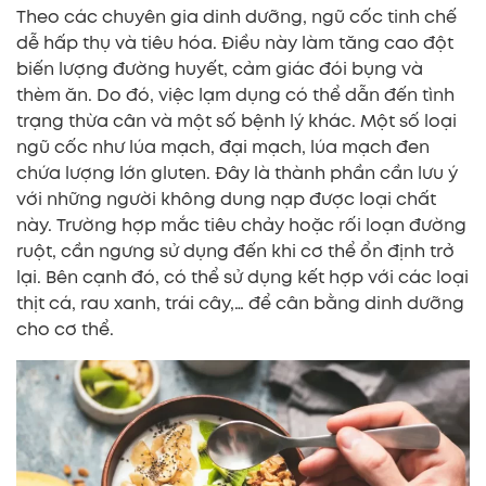
Theo các chuyên gia dinh dưỡng, ngũ cốc tinh chế
dễ hấp thụ và tiêu hóa. Điều này làm tăng cao đột
biến lượng đường huyết, cảm giác đói bụng và
thèm ăn. Do đó, việc lạm dụng có thể dẫn đến tình
trạng thừa cân và một số bệnh lý khác. Một số loại
ngũ cốc như lúa mạch, đại mạch, lúa mạch đen
chứa lượng lớn gluten. Đây là thành phần cần lưu ý
với những người không dung nạp được loại chất
này. Trường hợp mắc tiêu chảy hoặc rối loạn đường
ruột, cần ngưng sử dụng đến khi cơ thể ổn định trở
lại. Bên cạnh đó, có thể sử dụng kết hợp với các loại
thịt cá, rau xanh, trái cây,… để cân bằng dinh dưỡng
cho cơ thể.