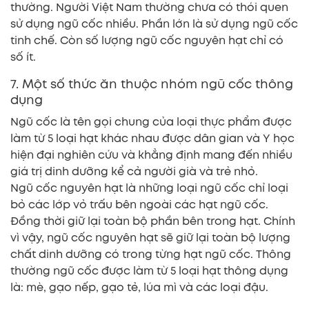
thường. Người Việt Nam thường chưa có thói quen
sử dụng ngũ cốc nhiều. Phần lớn là sử dụng ngũ cốc
tinh chế. Còn số lượng ngũ cốc nguyên hạt chỉ có
số ít.
7. Một số thức ăn thuộc nhóm ngũ cốc thông
dụng
Ngũ cốc là tên gọi chung của loại thực phẩm được
làm từ 5 loại hạt khác nhau được dân gian và Y học
hiện đại nghiên cứu và khẳng định mang đến nhiều
giá trị dinh dưỡng kể cả người già và trẻ nhỏ.
Ngũ cốc nguyên hạt là những loại ngũ cốc chỉ loại
bỏ các lớp vỏ trấu bên ngoài các hạt ngũ cốc.
Đồng thời giữ lại toàn bộ phần bên trong hạt. Chính
vì vậy, ngũ cốc nguyên hạt sẽ giữ lại toàn bộ lượng
chất dinh dưỡng có trong từng hạt ngũ cốc. Thông
thường ngũ cốc được làm từ 5 loại hạt thông dụng
là: mè, gạo nếp, gạo tẻ, lúa mì và các loại đậu.