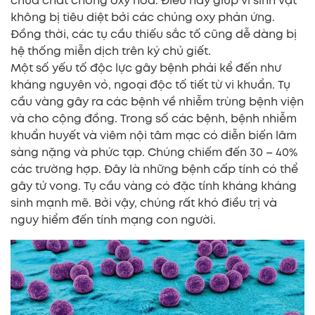
chứa chất chống oxy hóa. Điều này giúp vi sinh vật
không bị tiêu diệt bởi các chủng oxy phản ứng.
Đồng thời, các tụ cầu thiếu sắc tố cũng dễ dàng bị
hệ thống miễn dịch trên ký chủ giết.
Một số yếu tố độc lực gây bệnh phải kể đến như
kháng nguyên vỏ, ngoại độc tố tiết từ vi khuẩn. Tụ
cầu vàng gây ra các bệnh về nhiễm trùng bệnh viện
và cho cộng đồng. Trong số các bệnh, bệnh nhiễm
khuẩn huyết và viêm nội tâm mạc có diễn biến lâm
sàng nặng và phức tạp. Chúng chiếm đến 30 – 40%
các trường hợp. Đây là những bệnh cấp tính có thể
gây tử vong. Tụ cầu vàng có đặc tính kháng kháng
sinh mạnh mẽ. Bởi vậy, chúng rất khó điều trị và
nguy hiểm đến tính mạng con người.