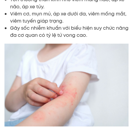
não, áp xe tủy.
Viêm cơ, mụn mủ, áp xe dưới da, viêm mống mắt,
viêm tuyến giáp trạng.
Gây sốc nhiễm khuẩn với biểu hiện suy chức năng
đa cơ quan có tỷ lệ tử vong cao.