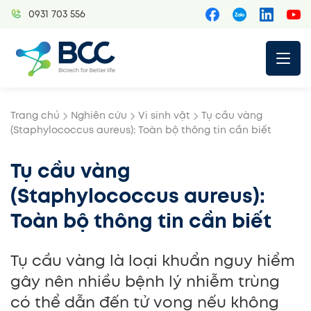
Skip
0931 703 556
to
content
Trang chủ
Nghiên cứu
Vi sinh vật
Tụ cầu vàng
(Staphylococcus aureus): Toàn bộ thông tin cần biết
Tụ cầu vàng
(Staphylococcus aureus):
Toàn bộ thông tin cần biết
Tụ cầu vàng là loại khuẩn nguy hiểm
gây nên nhiều bệnh lý nhiễm trùng
có thể dẫn đến tử vong nếu không