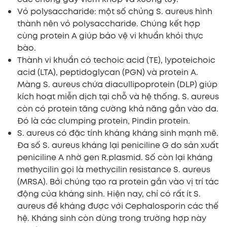
Vỏ polysaccharide: một số chủng S. aureus hình
thành nên vỏ polysaccharide. Chúng kết hợp
cùng protein A giúp bảo vệ vi khuẩn khỏi thực
bào.
Thành vi khuẩn có techoic acid (TE), lypoteichoic
acid (LTA), peptidoglycan (PGN) và protein A.
Màng S. aureus chứa diacullipoprotein (DLP) giúp
kích hoạt miễn dịch tại chỗ và hệ thống. S. aureus
còn có protein tăng cường khả năng gắn vào da.
Đó là các clumping protein, Pindin protein.
S. aureus có đặc tính kháng kháng sinh mạnh mẽ.
Đa số S. aureus kháng lại peniciline G do sản xuất
peniciline A nhờ gen R.plasmid. Số còn lại kháng
methycilin gọi là methycilin resistance S. aureus
(MRSA). Bởi chúng tạo ra protein gắn vào vị trí tác
động của kháng sinh. Hiện nay, chỉ có rất ít S.
aureus đề kháng được với Cephalosporin các thế
hệ. Kháng sinh còn dùng trong trường hợp này