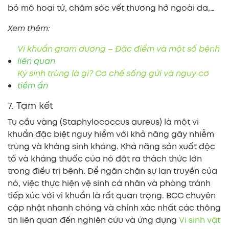
bỏ mô hoại tử, chăm sóc vết thương hở ngoài da,…
Xem thêm:
Vi khuẩn gram dương – Đặc điểm và một số bệnh
liên quan
Ký sinh trùng là gì? Cơ chế sống gửi và nguy cơ
tiềm ẩn
7. Tạm kết
Tụ cầu vàng (Staphylococcus aureus) là một vi
khuẩn đặc biệt nguy hiểm với khả năng gây nhiễm
trùng và kháng sinh kháng. Khả năng sản xuất độc
tố và kháng thuốc của nó đặt ra thách thức lớn
trong điều trị bệnh. Để ngăn chặn sự lan truyền của
nó, việc thực hiện vệ sinh cá nhân và phòng tránh
tiếp xúc với vi khuẩn là rất quan trọng. BCC chuyên
cập nhật nhanh chóng và chính xác nhất các thông
tin liên quan đến nghiên cứu và ứng dụng
Vi sinh vật