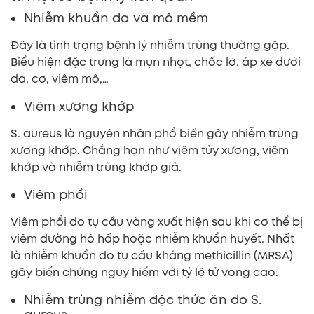
Nhiễm khuẩn da và mô mềm
Đây là tình trạng bệnh lý nhiễm trùng thường gặp.
Biểu hiện đặc trưng là mụn nhọt, chốc lở, áp xe dưới
da, cơ, viêm mô,…
Viêm xương khớp
S. aureus là nguyên nhân phổ biến gây nhiễm trùng
xương khớp. Chẳng hạn như viêm tủy xương, viêm
khớp và nhiễm trùng khớp giả.
Viêm phổi
Viêm phổi do tụ cầu vàng xuất hiện sau khi cơ thể bị
viêm đường hô hấp hoặc nhiễm khuẩn huyết. Nhất
là nhiễm khuẩn do tụ cầu kháng methicillin (MRSA)
gây biến chứng nguy hiểm với tỷ lệ tử vong cao.
Nhiễm trùng nhiễm độc thức ăn do S.