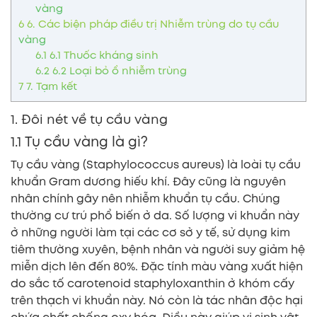
vàng
6
6. Các biện pháp điều trị Nhiễm trùng do tụ cầu
vàng
6.1
6.1 Thuốc kháng sinh
6.2
6.2 Loại bỏ ổ nhiễm trùng
7
7. Tạm kết
1. Đôi nét về tụ cầu vàng
1.1 Tụ cầu vàng là gì?
Tụ cầu vàng (Staphylococcus aureus) là loài tụ cầu
khuẩn Gram dương hiếu khí. Đây cũng là nguyên
nhân chính gây nên nhiễm khuẩn tụ cầu. Chúng
thường cư trú phổ biến ở da. Số lượng vi khuẩn này
ở những người làm tại các cơ sở y tế, sử dụng kim
tiêm thường xuyên, bệnh nhân và người suy giảm hệ
miễn dịch lên đến 80%. Đặc tính màu vàng xuất hiện
do sắc tố carotenoid staphyloxanthin ở khóm cấy
trên thạch vi khuẩn này. Nó còn là tác nhân độc hại