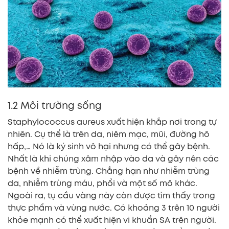
1.2 Môi trường sống
Staphylococcus aureus xuất hiện khắp nơi trong tự
nhiên. Cụ thể là trên da, niêm mạc, mũi, đường hô
hấp,… Nó là ký sinh vô hại nhưng có thể gây bệnh.
Nhất là khi chúng xâm nhập vào da và gây nên các
bệnh về nhiễm trùng. Chẳng hạn như nhiễm trùng
da, nhiễm trùng máu, phổi và một số mô khác.
Ngoài ra, tụ cầu vàng này còn được tìm thấy trong
thực phẩm và vùng nước. Có khoảng 3 trên 10 người
khỏe mạnh có thể xuất hiện vi khuẩn SA trên người.