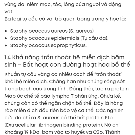
vùng da, niêm mạc, tóc, lông của người và động
vật.
Ba loại tụ cầu có vai trò quan trọng trong y học là:
Staphylococcus aureus (S. aureus)
Staphylococcus epidermidis (Tụ cầu da).
Staphylococcus saprophyticus.
1.4 Khả năng trốn thoát hệ miễn dịch bẩm
sinh – Bất hoạt con đường hoạt hóa bổ thể
Khuẩn tụ cầu vàng có nhiều cách để “trốn thoát”
khỏi hệ miễn dịch. Chẳng hạn như chúng sống sót
trong bạch cầu trung tính. Đồng thời, tạo ra protein
Map ức chế tế bào lympho T phản ứng. Chưa kể,
chúng còn có thể ngăn chặn bổ thể. Đây là hàng
rào miễn dịch đầu tiên bảo vệ cơ thể. Các nghiên
cứu đã chỉ ra S. aureus có thể tiết protein Efb
(Extracellular fibrinogen binding protein). Nó chỉ
khoảng 19 kDa, bám vào tơ huyết và C3b. Thành