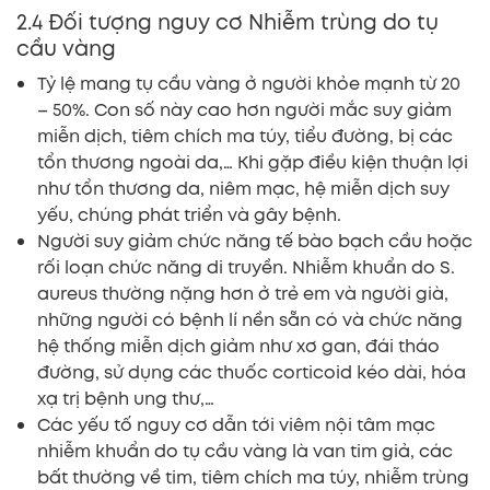
2.4 Đối tượng nguy cơ Nhiễm trùng do tụ
cầu vàng
Tỷ lệ mang tụ cầu vàng ở người khỏe mạnh từ 20
– 50%. Con số này cao hơn người mắc suy giảm
miễn dịch, tiêm chích ma túy, tiểu đường, bị các
tổn thương ngoài da,… Khi gặp điều kiện thuận lợi
như tổn thương da, niêm mạc, hệ miễn dịch suy
yếu, chúng phát triển và gây bệnh.
Người suy giảm chức năng tế bào bạch cầu hoặc
rối loạn chức năng di truyền. Nhiễm khuẩn do S.
aureus thường nặng hơn ở trẻ em và người già,
những người có bệnh lí nền sẵn có và chức năng
hệ thống miễn dịch giảm như xơ gan, đái tháo
đường, sử dụng các thuốc corticoid kéo dài, hóa
xạ trị bệnh ung thư,…
Các yếu tố nguy cơ dẫn tới viêm nội tâm mạc
nhiễm khuẩn do tụ cầu vàng là van tim giả, các
bất thường về tim, tiêm chích ma túy, nhiễm trùng