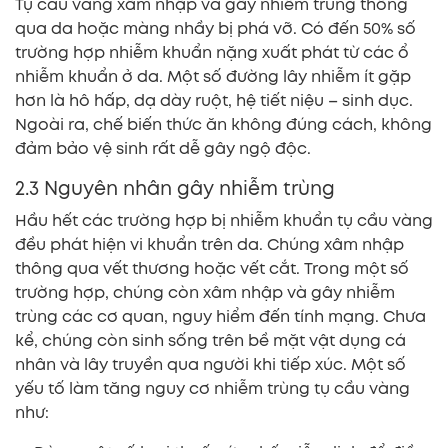
Tụ cầu vàng xâm nhập và gây nhiễm trùng thông
qua da hoặc màng nhầy bị phá vỡ. Có đến 50% số
trường hợp nhiễm khuẩn nặng xuất phát từ các ổ
nhiễm khuẩn ở da. Một số đường lây nhiễm ít gặp
hơn là hô hấp, dạ dày ruột, hệ tiết niệu – sinh dục.
Ngoài ra, chế biến thức ăn không đúng cách, không
đảm bảo vệ sinh rất dễ gây ngộ độc.
2.3 Nguyên nhân gây nhiễm trùng
Hầu hết các trường hợp bị nhiễm khuẩn tụ cầu vàng
đều phát hiện vi khuẩn trên da. Chúng xâm nhập
thông qua vết thương hoặc vết cắt. Trong một số
trường hợp, chúng còn xâm nhập và gây nhiễm
trùng các cơ quan, nguy hiểm đến tính mạng. Chưa
kể, chúng còn sinh sống trên bề mặt vật dụng cá
nhân và lây truyền qua người khi tiếp xúc. Một số
yếu tố làm tăng nguy cơ nhiễm trùng tụ cầu vàng
như: