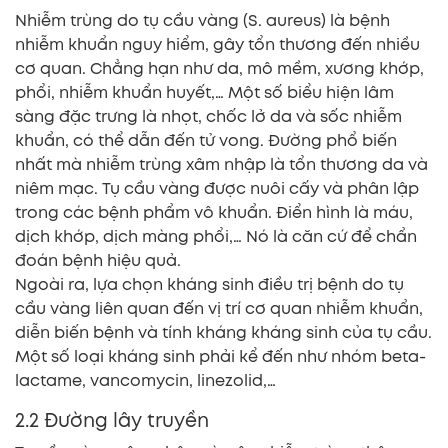
Nhiễm trùng do tụ cầu vàng (S. aureus) là bệnh
nhiễm khuẩn nguy hiểm, gây tổn thương đến nhiều
cơ quan. Chẳng hạn như da, mô mềm, xương khớp,
phổi, nhiễm khuẩn huyết,… Một số biểu hiện lâm
sàng đặc trưng là nhọt, chốc lở da và sốc nhiễm
khuẩn, có thể dẫn đến tử vong. Đường phổ biến
nhất mà nhiễm trùng xâm nhập là tổn thương da và
niêm mạc. Tụ cầu vàng được nuôi cấy và phân lập
trong các bệnh phẩm vô khuẩn. Điển hình là máu,
dịch khớp, dịch màng phổi,… Nó là căn cứ để chẩn
đoán bệnh hiệu quả.
Ngoài ra, lựa chọn kháng sinh điều trị bệnh do tụ
cầu vàng liên quan đến vị trí cơ quan nhiễm khuẩn,
diễn biến bệnh và tính kháng kháng sinh của tụ cầu.
Một số loại kháng sinh phải kể đến như nhóm beta-
lactame, vancomycin, linezolid,…
2.2 Đường lây truyền