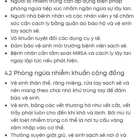
Người bị nhiễm trùng cần áp dụng biện pháp
phòng ngừa tiếp xúc nhằm ngăn ngừa sự lây lan.
Người nhà bệnh nhân và các nhân viên y tế chăm
sóc cần cách ly bằng quần áo bảo hộ và vệ sinh
tay sạch sẽ.
Vô khuẩn tuyệt đối các dụng cụ y tế.
Đảm bảo vệ sinh môi trường bệnh viện sạch sẽ.
Bệnh nhân cần tầm soát MRSA và cách ly lây lan
ngay lập tức nếu phát hiện.
4.2 Phòng ngừa nhiễm khuẩn cộng đồng
Vệ sinh thân thể, răng miệng, rửa tay sạch sẽ và
nên mang theo chai nhỏ khử trùng tay để đảm
bảo vệ sinh.
Vệ sinh, băng các vết thương hở như vết cắt, vết
trầy phải luôn cho đến khi khô và lành. Bởi mủ từ
vết loét nhiễm trùng có thể là nơi tụ cầu vàng
xâm nhập vào cơ thể.
Thường xuyên giặt giũ, vệ sinh sạch sẽ nơi ở và