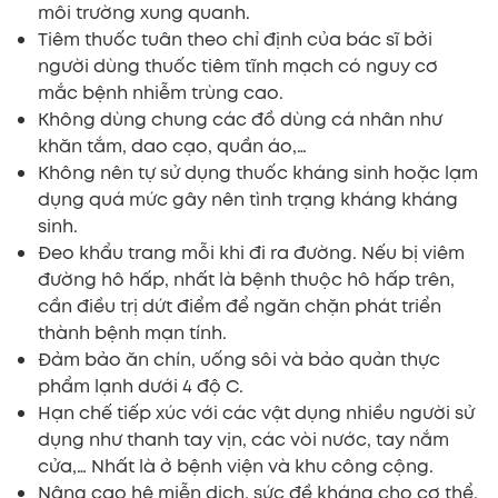
môi trường xung quanh.
Tiêm thuốc tuân theo chỉ định của bác sĩ bởi
người dùng thuốc tiêm tĩnh mạch có nguy cơ
mắc bệnh nhiễm trùng cao.
Không dùng chung các đồ dùng cá nhân như
khăn tắm, dao cạo, quần áo,…
Không nên tự sử dụng thuốc kháng sinh hoặc lạm
dụng quá mức gây nên tình trạng kháng kháng
sinh.
Đeo khẩu trang mỗi khi đi ra đường. Nếu bị viêm
đường hô hấp, nhất là bệnh thuộc hô hấp trên,
cần điều trị dứt điểm để ngăn chặn phát triển
thành bệnh mạn tính.
Đảm bảo ăn chín, uống sôi và bảo quản thực
phẩm lạnh dưới 4 độ C.
Hạn chế tiếp xúc với các vật dụng nhiều người sử
dụng như thanh tay vịn, các vòi nước, tay nắm
cửa,… Nhất là ở bệnh viện và khu công cộng.
Nâng cao hệ miễn dịch, sức đề kháng cho cơ thể,