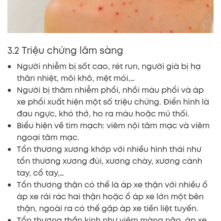
3.2 Triệu chứng lâm sàng
Người nhiễm bị sốt cao, rét run, người già bị hạ
thân nhiệt, môi khô, mệt mỏi,…
Người bị thâm nhiễm phổi, nhồi máu phổi và áp
xe phổi xuất hiện một số triệu chứng. Điển hình là
đau ngực, khó thở, ho ra máu hoặc mủ thối.
Biểu hiện về tim mạch: viêm nội tâm mạc và viêm
ngoại tâm mạc.
Tổn thương xương khớp với nhiều hình thái như
tổn thương xương đùi, xương chày, xương cánh
tay, cổ tay,…
Tổn thương thận có thể là áp xe thận với nhiều ổ
áp xe rải rác hai thận hoặc ổ áp xe lớn một bên
thận, ngoài ra có thể gặp áp xe tiền liệt tuyến.
Tổn thương thần kinh như viêm màng não, áp xe