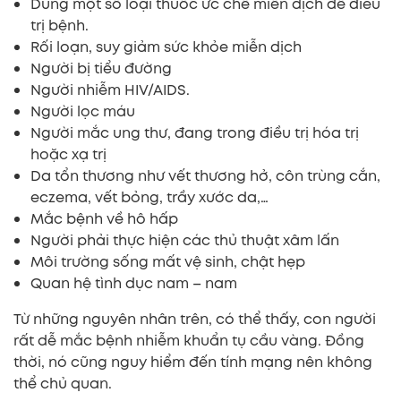
Dùng một số loại thuốc ức chế miễn dịch để điều
trị bệnh.
Rối loạn, suy giảm sức khỏe miễn dịch
Người bị tiểu đường
Người nhiễm HIV/AIDS.
Người lọc máu
Người mắc ung thư, đang trong điều trị hóa trị
hoặc xạ trị
Da tổn thương như vết thương hở, côn trùng cắn,
eczema, vết bỏng, trầy xước da,…
Mắc bệnh về hô hấp
Người phải thực hiện các thủ thuật xâm lấn
Môi trường sống mất vệ sinh, chật hẹp
Quan hệ tình dục nam – nam
Từ những nguyên nhân trên, có thể thấy, con người
rất dễ mắc bệnh nhiễm khuẩn tụ cầu vàng. Đồng
thời, nó cũng nguy hiểm đến tính mạng nên không
thể chủ quan.