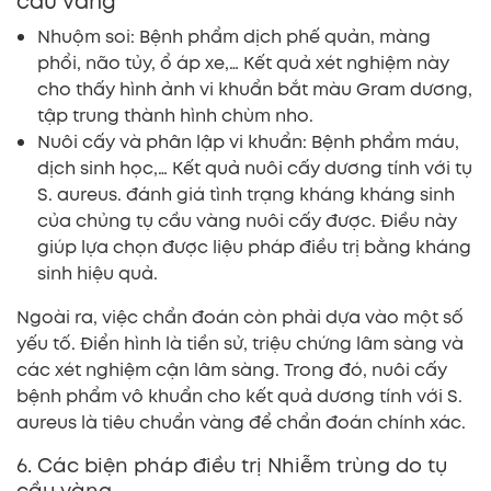
cầu vàng
Nhuộm soi: Bệnh phẩm dịch phế quản, màng
phổi, não tủy, ổ áp xe,… Kết quả xét nghiệm này
cho thấy hình ảnh vi khuẩn bắt màu Gram dương,
tập trung thành hình chùm nho.
Nuôi cấy và phân lập vi khuẩn: Bệnh phẩm máu,
dịch sinh học,… Kết quả nuôi cấy dương tính với tụ
S. aureus. đánh giá tình trạng kháng kháng sinh
của chủng tụ cầu vàng nuôi cấy được. Điều này
giúp lựa chọn được liệu pháp điều trị bằng kháng
sinh hiệu quả.
Ngoài ra, việc chẩn đoán còn phải dựa vào một số
yếu tố. Điển hình là tiền sử, triệu chứng lâm sàng và
các xét nghiệm cận lâm sàng. Trong đó, nuôi cấy
bệnh phẩm vô khuẩn cho kết quả dương tính với S.
aureus là tiêu chuẩn vàng để chẩn đoán chính xác.
6. Các biện pháp điều trị Nhiễm trùng do tụ
cầu vàng