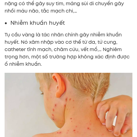
nặng có thể gây suy tim, mảng sùi di chuyển gây
nhồi máu não, tắc mạch chi,…
Nhiễm khuẩn huyết
Tụ cầu vàng là tác nhân chính gây nhiễm khuẩn
huyết. Nó xâm nhập vào cơ thể từ da, tử cung,
catheter tĩnh mạch, châm cứu, vết mổ,… Nghiêm
trọng hơn, một số trường hợp không xác định được
ổ nhiễm khuẩn.