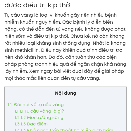
được điều trị kịp thời
Tụ cầu vàng là loại vi khuẩn gây nên nhiều bệnh
nhiễm khuẩn nguy hiểm. Các bệnh lý diễn biến
nặng, có thể dẫn đến tử vong nếu không được phát
hiện sớm và điều trị kịp thời. Chưa kể, nó còn kháng
rất nhiều loại kháng sinh thông dụng. Nhất là kháng
sinh methicillin. Điều này khiến quá trình điều trị trở
nên khó khăn hơn. Do đó, cần tuân thủ các biện
pháp phòng tránh hiệu quả để ngăn chặn khả năng
lây nhiễm. Xem ngay bài viết dưới đây để giải pháp
mọi thắc mắc liên quan đến tụ cầu vàng.
Nội dung
1
1. Đôi nét về tụ cầu vàng
1.1
1.1 Tụ cầu vàng là gì?
1.2
1.2 Môi trường sống
1.3
1.3 Đặc điểm
1.4
1.4 Khả năng trốn thoát hệ miễn dịch bẩm