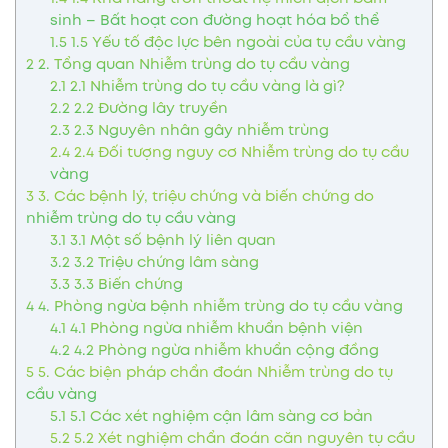
sinh – Bất hoạt con đường hoạt hóa bổ thể
1.5
1.5 Yếu tố độc lực bên ngoài của tụ cầu vàng
2
2. Tổng quan Nhiễm trùng do tụ cầu vàng
2.1
2.1 Nhiễm trùng do tụ cầu vàng là gì?
2.2
2.2 Đường lây truyền
2.3
2.3 Nguyên nhân gây nhiễm trùng
2.4
2.4 Đối tượng nguy cơ Nhiễm trùng do tụ cầu
vàng
3
3. Các bệnh lý, triệu chứng và biến chứng do
nhiễm trùng do tụ cầu vàng
3.1
3.1 Một số bệnh lý liên quan
3.2
3.2 Triệu chứng lâm sàng
3.3
3.3 Biến chứng
4
4. Phòng ngừa bệnh nhiễm trùng do tụ cầu vàng
4.1
4.1 Phòng ngừa nhiễm khuẩn bệnh viện
4.2
4.2 Phòng ngừa nhiễm khuẩn cộng đồng
5
5. Các biện pháp chẩn đoán Nhiễm trùng do tụ
cầu vàng
5.1
5.1 Các xét nghiệm cận lâm sàng cơ bản
5.2
5.2 Xét nghiệm chẩn đoán căn nguyên tụ cầu