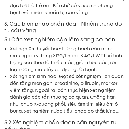
đặc biệt là trẻ em. Bởi chứ có vaccine phòng
bệnh về nhiễm khuẩn tụ cầu vàng.
5. Các biện pháp chẩn đoán Nhiễm trùng do
tụ cầu vàng
5.1 Các xét nghiệm cận lâm sàng cơ bản
Xét nghiệm huyết học: Lượng bạch cầu trong
máu ngoại vi tăng >12G/l hoặc < 4G/l. Một số tình
trạng kéo theo là thiếu máu, giảm tiểu cầu, rối
loạn đông máu tùy cơ địa người bệnh.
Xét nghiệm sinh hóa: Một số xét nghiệm liên quan
đến tăng men gan, creatinine, bilirubin, marker
viêm tăng. Ngoài ra, cần thực hiện xét nghiệm
đánh giá các tổn thương cơ quan. Chẳng hạn
như: chụp X-quang phổi, siêu âm tim, siêu âm ổ
bụng, xét nghiệm nước tiểu, chọc dò thắt lưng,…
5.2 Xét nghiệm chẩn đoán căn nguyên tụ