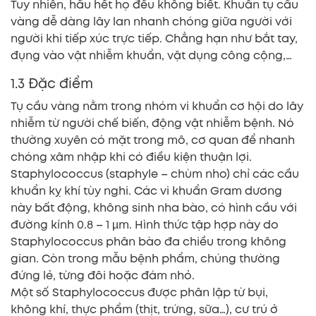
Tuy nhiên, hầu hết họ đều không biết. Khuẩn tụ cầu
vàng dễ dàng lây lan nhanh chóng giữa người với
người khi tiếp xúc trực tiếp. Chẳng hạn như bắt tay,
đụng vào vật nhiễm khuẩn, vật dụng công cộng,…
1.3 Đặc điểm
Tụ cầu vàng nằm trong nhóm vi khuẩn cơ hội do lây
nhiễm từ người chế biến, động vật nhiễm bệnh. Nó
thường xuyên có mặt trong mô, cơ quan để nhanh
chóng xâm nhập khi có điều kiện thuận lợi.
Staphylococcus (staphyle – chùm nho) chỉ các cầu
khuẩn kỵ khí tùy nghi. Các vi khuẩn Gram dương
này bất động, không sinh nha bào, có hình cầu với
đường kính 0.8 – 1 µm. Hình thức tập hợp này do
Staphylococcus phân bào đa chiều trong không
gian. Còn trong mẫu bệnh phẩm, chúng thường
đứng lẻ, từng đôi hoặc đám nhỏ.
Một số Staphylococcus được phân lập từ bụi,
không khí, thực phẩm (thịt, trứng, sữa…), cư trú ở