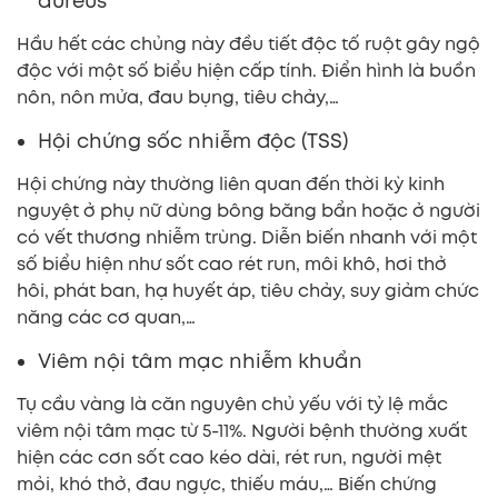
aureus
Hầu hết các chủng này đều tiết độc tố ruột gây ngộ
độc với một số biểu hiện cấp tính. Điển hình là buồn
nôn, nôn mửa, đau bụng, tiêu chảy,…
Hội chứng sốc nhiễm độc (TSS)
Hội chứng này thường liên quan đến thời kỳ kinh
nguyệt ở phụ nữ dùng bông băng bẩn hoặc ở người
có vết thương nhiễm trùng. Diễn biến nhanh với một
số biểu hiện như sốt cao rét run, môi khô, hơi thở
hôi, phát ban, hạ huyết áp, tiêu chảy, suy giảm chức
năng các cơ quan,…
Viêm nội tâm mạc nhiễm khuẩn
Tụ cầu vàng là căn nguyên chủ yếu với tỷ lệ mắc
viêm nội tâm mạc từ 5-11%. Người bệnh thường xuất
hiện các cơn sốt cao kéo dài, rét run, người mệt
mỏi, khó thở, đau ngực, thiếu máu,… Biến chứng