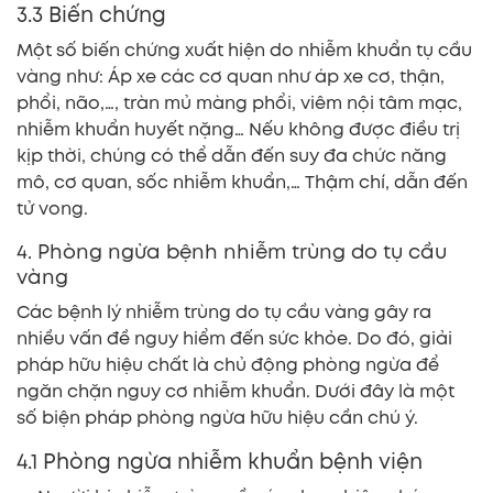
3.3 Biến chứng
Một số biến chứng xuất hiện do nhiễm khuẩn tụ cầu
vàng như: Áp xe các cơ quan như áp xe cơ, thận,
phổi, não,…, tràn mủ màng phổi, viêm nội tâm mạc,
nhiễm khuẩn huyết nặng… Nếu không được điều trị
kịp thời, chúng có thể dẫn đến suy đa chức năng
mô, cơ quan, sốc nhiễm khuẩn,… Thậm chí, dẫn đến
tử vong.
4. Phòng ngừa bệnh nhiễm trùng do tụ cầu
vàng
Các bệnh lý nhiễm trùng do tụ cầu vàng gây ra
nhiều vấn đề nguy hiểm đến sức khỏe. Do đó, giải
pháp hữu hiệu chất là chủ động phòng ngừa để
ngăn chặn nguy cơ nhiễm khuẩn. Dưới đây là một
số biện pháp phòng ngừa hữu hiệu cần chú ý.
4.1 Phòng ngừa nhiễm khuẩn bệnh viện