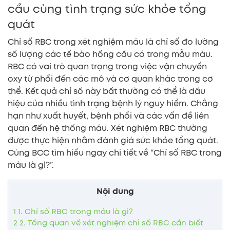
cầu cùng tình trạng sức khỏe tổng
quát
Chỉ số RBC trong xét nghiệm máu là chỉ số đo lường
số lượng các tế bào hồng cầu có trong mẫu máu.
RBC có vai trò quan trọng trong việc vận chuyển
oxy từ phổi đến các mô và cơ quan khác trong cơ
thể. Kết quả chỉ số này bất thường có thể là dấu
hiệu của nhiều tình trạng bệnh lý nguy hiểm. Chẳng
hạn như xuất huyết, bệnh phổi và các vấn đề liên
quan đến hệ thống máu. Xét nghiệm RBC thường
được thực hiện nhằm đánh giá sức khỏe tổng quát.
Cùng BCC tìm hiểu ngay chi tiết về “Chỉ số RBC trong
máu là gì?”.
Nội dung
1
1. Chỉ số RBC trong máu là gì?
2
2. Tổng quan về xét nghiệm chỉ số RBC cần biết