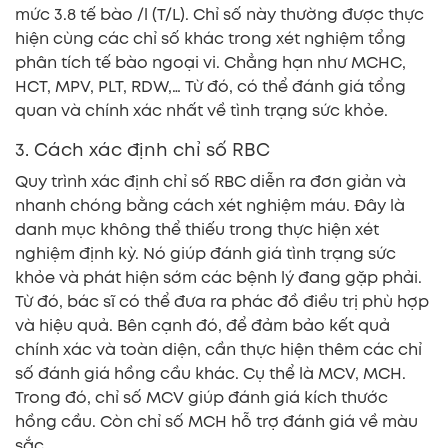
mức 3.8 tế bào /l (T/L). Chỉ số này thường được thực
hiện cùng các chỉ số khác trong xét nghiệm tổng
phân tích tế bào ngoại vi. Chẳng hạn như MCHC,
HCT, MPV, PLT, RDW,… Từ đó, có thể đánh giá tổng
quan và chính xác nhất về tình trạng sức khỏe.
3. Cách xác định chỉ số RBC
Quy trình xác định chỉ số RBC diễn ra đơn giản và
nhanh chóng bằng cách xét nghiệm máu. Đây là
danh mục không thể thiếu trong thực hiện xét
nghiệm định kỳ. Nó giúp đánh giá tình trạng sức
khỏe và phát hiện sớm các bệnh lý đang gặp phải.
Từ đó, bác sĩ có thể đưa ra phác đồ điều trị phù hợp
và hiệu quả. Bên cạnh đó, để đảm bảo kết quả
chính xác và toàn diện, cần thực hiện thêm các chỉ
số đánh giá hồng cầu khác. Cụ thể là MCV, MCH.
Trong đó, chỉ số MCV giúp đánh giá kích thước
hồng cầu. Còn chỉ số MCH hỗ trợ đánh giá về màu
sắc.