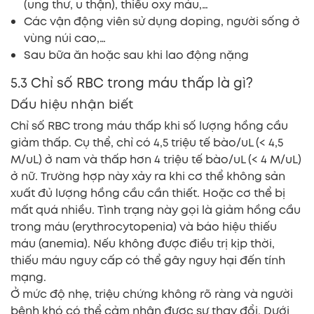
(ung thư, u thận), thiếu oxy máu,…
Các vận động viên sử dụng doping, người sống ở
vùng núi cao,…
Sau bữa ăn hoặc sau khi lao động nặng
5.3 Chỉ số RBC trong máu thấp là gì?
Dấu hiệu nhận biết
Chỉ số RBC trong máu thấp khi số lượng hồng cầu
giảm thấp. Cụ thể, chỉ có 4,5 triệu tế bào/uL (< 4,5
M/uL) ở nam và thấp hơn 4 triệu tế bào/uL (< 4 M/uL)
ở nữ. Trường hợp này xảy ra khi cơ thể không sản
xuất đủ lượng hồng cầu cần thiết. Hoặc cơ thể bị
mất quá nhiều. Tình trạng này gọi là giảm hồng cầu
trong máu (erythrocytopenia) và báo hiệu thiếu
máu (anemia). Nếu không được điều trị kịp thời,
thiếu máu nguy cấp có thể gây nguy hại đến tính
mạng.
Ở mức độ nhẹ, triệu chứng không rõ ràng và người
bệnh khó có thể cảm nhận được sự thay đổi. Dưới