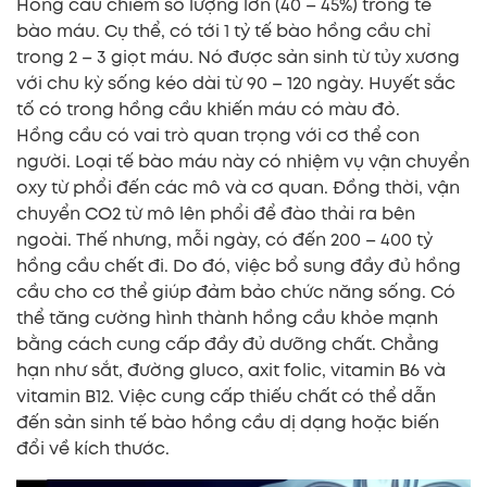
Hồng cầu chiếm số lượng lớn (40 – 45%) trong tế
bào máu. Cụ thể, có tới 1 tỷ tế bào hồng cầu chỉ
trong 2 – 3 giọt máu. Nó được sản sinh từ tủy xương
với chu kỳ sống kéo dài từ 90 – 120 ngày. Huyết sắc
tố có trong hồng cầu khiến máu có màu đỏ.
Hồng cầu có vai trò quan trọng với cơ thể con
người. Loại tế bào máu này có nhiệm vụ vận chuyển
oxy từ phổi đến các mô và cơ quan. Đồng thời, vận
chuyển CO2 từ mô lên phổi để đào thải ra bên
ngoài. Thế nhưng, mỗi ngày, có đến 200 – 400 tỷ
hồng cầu chết đi. Do đó, việc bổ sung đầy đủ hồng
cầu cho cơ thể giúp đảm bảo chức năng sống. Có
thể tăng cường hình thành hồng cầu khỏe mạnh
bằng cách cung cấp đầy đủ dưỡng chất. Chẳng
hạn như sắt, đường gluco, axit folic, vitamin B6 và
vitamin B12. Việc cung cấp thiếu chất có thể dẫn
đến sản sinh tế bào hồng cầu dị dạng hoặc biến
đổi về kích thước.