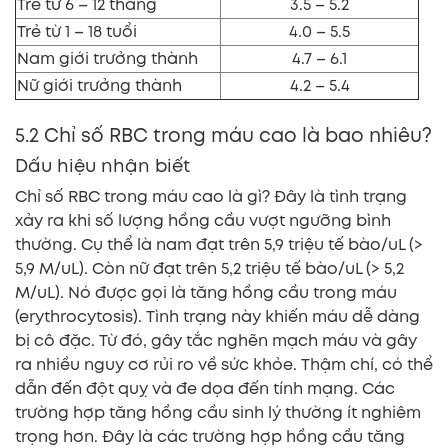
Trẻ từ 6 – 12 tháng
3.5 – 5.2
Trẻ từ 1 – 18 tuổi
4.0 – 5.5
Nam giới trưởng thành
4.7 – 6.1
Nữ giới trưởng thành
4.2 – 5.4
5.2 Chỉ số RBC trong máu cao là bao nhiêu?
Dấu hiệu nhận biết
Chỉ số RBC trong máu cao là gì? Đây là tình trạng
xảy ra khi số lượng hồng cầu vượt ngưỡng bình
thường. Cụ thể là nam đạt trên 5,9 triệu tế bào/uL (>
5,9 M/uL). Còn nữ đạt trên 5,2 triệu tế bào/uL (> 5,2
M/uL). Nó được gọi là tăng hồng cầu trong máu
(erythrocytosis). Tình trạng này khiến máu dễ dàng
bị cô đặc. Từ đó, gây tắc nghẽn mạch máu và gây
ra nhiều nguy cơ rủi ro về sức khỏe. Thậm chí, có thể
dẫn đến đột quỵ và đe dọa đến tính mạng. Các
trường hợp tăng hồng cầu sinh lý thường ít nghiêm
trọng hơn. Đây là các trường hợp hồng cầu tăng