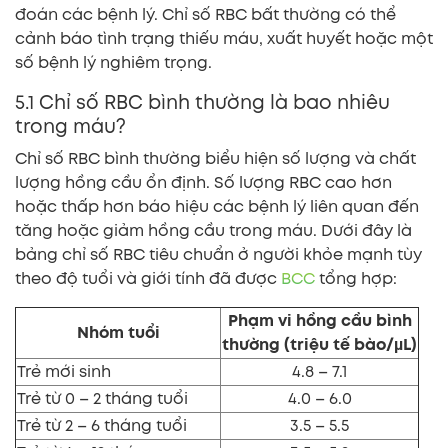
đoán các bệnh lý. Chỉ số RBC bất thường có thể
cảnh báo tình trạng thiếu máu, xuất huyết hoặc một
số bệnh lý nghiêm trọng.
5.1 Chỉ số RBC bình thường là bao nhiêu
trong máu?
Chỉ số RBC bình thường biểu hiện số lượng và chất
lượng hồng cầu ổn định. Số lượng RBC cao hơn
hoặc thấp hơn báo hiệu các bệnh lý liên quan đến
tăng hoặc giảm hồng cầu trong máu. Dưới đây là
bảng chỉ số RBC tiêu chuẩn ở người khỏe mạnh tùy
theo độ tuổi và giới tính đã được
BCC
tổng hợp:
Phạm vi hồng cầu bình
Nhóm tuổi
thường (triệu tế bào/µL)
Trẻ mới sinh
4.8 – 7.1
Trẻ từ 0 – 2 tháng tuổi
4.0 – 6.0
Trẻ từ 2 – 6 tháng tuổi
3.5 – 5.5