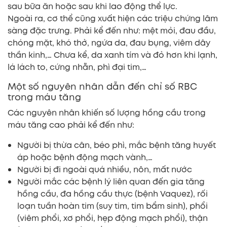
sau bữa ăn hoặc sau khi lao động thể lực.
Ngoài ra, cơ thể cũng xuất hiện các triệu chứng lâm
sàng đặc trưng. Phải kể đến như: mệt mỏi, đau đầu,
chóng mặt, khó thở, ngứa da, đau bụng, viêm dây
thần kinh,… Chưa kể, da xanh tím và đỏ hơn khi lạnh,
lá lách to, cứng nhẵn, phì đại tim,…
Một số nguyên nhân dẫn đến chỉ số RBC
trong máu tăng
Các nguyên nhân khiến số lượng hồng cầu trong
máu tăng cao phải kể đến như:
Người bị thừa cân, béo phì, mắc bệnh tăng huyết
áp hoặc bệnh động mạch vành,…
Người bị đi ngoài quá nhiều, nôn, mất nước
Người mắc các bệnh lý liên quan đến gia tăng
hồng cầu, đa hồng cầu thực (bệnh Vaquez), rối
loạn tuần hoàn tim (suy tim, tim bẩm sinh), phổi
(viêm phổi, xơ phổi, hẹp động mạch phổi), thận