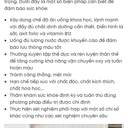
trọng. Dưới đây là một số biện pháp cần biết để
đảm bảo sức khỏe:
Xây dựng chế độ ăn uống khoa học, lành mạnh
với đầy đủ chất dinh dưỡng cần thiết. Điển hình là
sắt, axit folic và vitamin B12
Uống đủ lượng nước được khuyến cáo để đảm
bảo lưu thông máu tốt
Thường xuyên tập thể dục và rèn luyện thân thể
để tăng cường khả năng vận chuyển oxy và tuần
hoàn máu
Tránh căng thẳng, mệt mỏi
Hạn chế tiếp xúc với chất độc, chất kích thích,
chất hóa học,…
Thăm khám sức khỏe định kỳ và tuân thủ đúng
phương pháp điều trị được chỉ định
Thực hiện xét nghiệm phối hợp với một số chỉ số
khác cũng như các xét nghiệm chuyên sâu