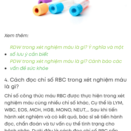
Xem thêm:
RDW trong xét nghiệm máu là gì? Ý nghĩa và một
số lưu ý cần biết
PDW trong xét nghiệm máu là gì? Cảnh báo các
vấn đề sức khỏe
4. Cách đọc chỉ số RBC trong xét nghiệm máu
là gì?
Chỉ số công thức máu RBC được thực hiện trong xét
nghiệm máu cùng nhiều chỉ số khác, Cụ thể là LYM,
WBC, EOS, MCH, HGB, MONO, NEUT,… Sau khi tiến
hành xét nghiệm và có kết quả, bác sĩ sẽ tiến hành
đọc, chẩn đoán và tư vấn cụ thể tình trạng cho
bệnh nhân. Dưới đây là cách đọc chỉ số RBC cần