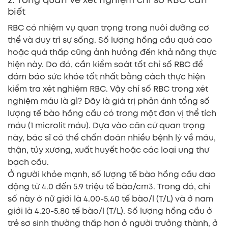
biết
RBC có nhiệm vụ quan trọng trong nuôi dưỡng cơ
thể và duy trì sự sống. Số lượng hồng cầu quá cao
hoặc quá thấp cũng ảnh hưởng đến khả năng thực
hiện này. Do đó, cần kiểm soát tốt chỉ số RBC để
đảm bảo sức khỏe tốt nhất bằng cách thực hiện
kiểm tra xét nghiệm RBC. Vậy chỉ số RBC trong xét
nghiệm máu là gì? Đây là giá trị phản ánh tổng số
lượng tế bào hồng cầu có trong một đơn vị thể tích
máu (1 microlit máu). Dựa vào căn cứ quan trọng
này, bác sĩ có thể chẩn đoán nhiều bệnh lý về máu,
thận, tủy xương, xuất huyết hoặc các loại ung thư
bạch cầu.
Ở người khỏe mạnh, số lượng tế bào hồng cầu dao
động từ 4.0 đến 5.9 triệu tế bào/cm3. Trong đó, chỉ
số này ở nữ giới là 4.00-5.40 tế bào/l (T/L) và ở nam
giới là 4.20-5.80 tế bào/l (T/L). Số lượng hồng cầu ở
trẻ sơ sinh thường thấp hơn ở người trưởng thành, ở