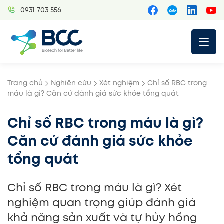
Skip
0931 703 556
to
content
Trang chủ
Nghiên cứu
Xét nghiệm
Chỉ số RBC trong
máu là gì? Căn cứ đánh giá sức khỏe tổng quát
Chỉ số RBC trong máu là gì?
Căn cứ đánh giá sức khỏe
tổng quát
Chỉ số RBC trong máu là gì? Xét
nghiệm quan trọng giúp đánh giá
khả năng sản xuất và tự hủy hồng