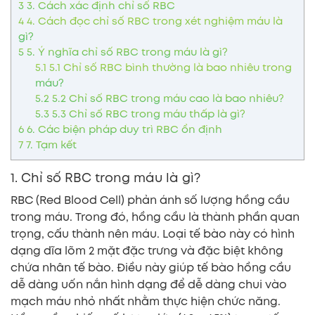
3
3. Cách xác định chỉ số RBC
4
4. Cách đọc chỉ số RBC trong xét nghiệm máu là
gì?
5
5. Ý nghĩa chỉ số RBC trong máu là gì?
5.1
5.1 Chỉ số RBC bình thường là bao nhiêu trong
máu?
5.2
5.2 Chỉ số RBC trong máu cao là bao nhiêu?
5.3
5.3 Chỉ số RBC trong máu thấp là gì?
6
6. Các biện pháp duy trì RBC ổn định
7
7. Tạm kết
1. Chỉ số RBC trong máu là gì?
RBC (Red Blood Cell) phản ánh số lượng hồng cầu
trong máu. Trong đó, hồng cầu là thành phần quan
trọng, cấu thành nên máu. Loại tế bào này có hình
dạng dĩa lõm 2 mặt đặc trưng và đặc biệt không
chứa nhân tế bào. Điều này giúp tế bào hồng cầu
dễ dàng uốn nắn hình dạng để dễ dàng chui vào
mạch máu nhỏ nhất nhằm thực hiện chức năng.