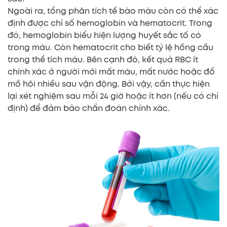
Ngoài ra, tổng phân tích tế bào máu còn có thể xác
định được chỉ số hemoglobin và hematocrit. Trong
đó, hemoglobin biểu hiện lượng huyết sắc tố có
trong máu. Còn hematocrit cho biết tỷ lệ hồng cầu
trong thể tích máu. Bên cạnh đó, kết quả RBC ít
chính xác ở người mới mất máu, mất nước hoặc đổ
mồ hôi nhiều sau vận động. Bởi vậy, cần thực hiện
lại xét nghiệm sau mỗi 24 giờ hoặc ít hơn (nếu có chỉ
định) để đảm bảo chẩn đoán chính xác.