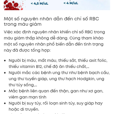
Một số nguyên nhân dẫn đến chỉ số RBC
trong máu giảm
Việc xác định nguyên nhân khiến chỉ số RBC trong
máu giảm thấp không dễ dàng. Cùng tham khảo
một số nguyên nhân phổ biến dẫn đến tình trạng
này đã được tổng hợp:
Người bị máu, mất máu, thiếu sắt, thiếu axit folic,
thiếu vitamin B12, chế độ ăn thiếu chất,…
Người mắc các bệnh ung thư như bệnh bạch cầu,
ung thư tuyến giáp, ung thư hạch Hodgkin, ung
thư tủy sống,…
Mắc bệnh liên quan đến thận, gan như xơ gan,
viêm gan mạn tính
Người bị suy tủy, rối loạn sinh tủy, suy giáp hay
hoặc di truyền.