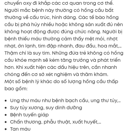
chuyển oxy đi khắp các cơ quan trong cơ thể.
Người mắc bệnh này thường có hồng cầu bất
thường về cấu trúc, hình dáng. Các tế bào hồng
cầu bị phá hủy nhiều hoặc không sản xuất đủ nên
không hoạt động được đúng chức năng. Người bị
bệnh thiếu máu thường cảm thấy mệt mỏi, nhợt
nhạt, ớn lạnh, tim đập nhanh, đau đầu, hoa mắt,…
Thậm chí là suy tim. Những đứa trẻ không có hồng
cầu khỏe mạnh sẽ kém tăng trưởng và phát triển
hơn. Khi xuất hiện các dấu hiệu trên, cần nhanh
chóng đến cơ sở xét nghiệm và thăm khám.
Một số bệnh lý khác do số lượng hồng cầu thấp
bao gồm:
Ung thư máu như bệnh bạch cầu, ung thư tủy,…
Suy tủy xương, suy dinh dưỡng
Bệnh tuyến giáp
Chấn thương, phẫu thuật, xuất huyết,…
Tan máu