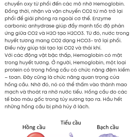
chuyển oxy từ phổi đến các mô nhờ Hemoglobin.
Đồng thời, nhận và vận chuyển CO2 từ mô trở lại
phổi để giải phóng ra ngoài cơ thể. Enzyme
carbonic anhydrase giúp đẩy mạnh tốc độ phản
ứng giữa CO2 và H2O tạo H2CO3. Từ đó, nước trong
huyết tương mang CO2 dạng HCO3- trở lại phổi.
Điều này giúp tái tạo lại CO2 và thải khí.
Với các động vật bậc thấp, Hemoglobin có mặt
trong huyết tương. Ở người, Hemoglobin, một loại
protein có trong hồng cầu có chức năng đệm kiềm
– toan. Đây cũng là chức năng quan trọng của
hồng cầu. Nhờ đó, nó có thể thấm vào thành mao
mạch và thoát ra nhờ nước tiểu. Hồng cầu do các
tế bào máu gốc trong tủy xương tạo ra. Hầu hết
những hồng cầu bị phá hủy ở lách.