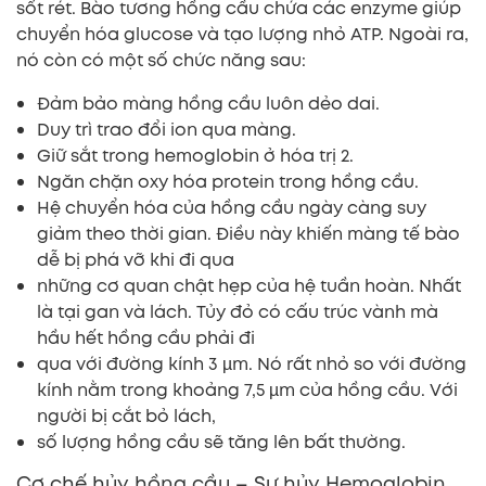
sốt rét. Bào tương hồng cầu chứa các enzyme giúp
chuyển hóa glucose và tạo lượng nhỏ ATP. Ngoài ra,
nó còn có một số chức năng sau:
Đảm bảo màng hồng cầu luôn dẻo dai.
Duy trì trao đổi ion qua màng.
Giữ sắt trong hemoglobin ở hóa trị 2.
Ngăn chặn oxy hóa protein trong hồng cầu.
Hệ chuyển hóa của hồng cầu ngày càng suy
giảm theo thời gian. Điều này khiến màng tế bào
dễ bị phá vỡ khi đi qua
những cơ quan chật hẹp của hệ tuần hoàn. Nhất
là tại gan và lách. Tủy đỏ có cấu trúc vành mà
hầu hết hồng cầu phải đi
qua với đường kính 3 µm. Nó rất nhỏ so với đường
kính nằm trong khoảng 7,5 µm của hồng cầu. Với
người bị cắt bỏ lách,
số lượng hồng cầu sẽ tăng lên bất thường.
Cơ chế hủy hồng cầu – Sự hủy Hemoglobin