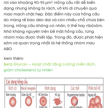
rơi vào khoảng 90-95 µm³. Hồng cầu rất dễ biến
dạng nhưng không bị rách, vỡ khi di chuyển qua
mao mạch chật hẹp. Đặc điểm này của hồng cầu
do màng tế bào dẻo dai và còn nhiều chỗ chứa bên
trong. Hồng cầu không có nhân, ti thể hay ribôxôm.
Nhờ kháng nguyên trên bề mặt hồng cầu, từng
nhóm máu được thiết lập. Trong đó, được phát hiện
sớm và quan trọng nhất là hệ thống nhóm máu
ABO.
Xem thêm:
Beta Glucan – Hoạt chất tăng cường miễn dịch,
giảm cholesterol tự nhiên