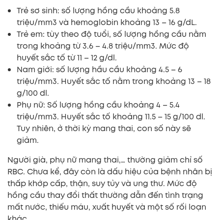
Trẻ sơ sinh: số lượng hồng cầu khoảng 5.8
triệu/mm3 và hemoglobin khoảng 13 – 16 g/dL.
Trẻ em: tùy theo độ tuổi, số lượng hồng cầu nằm
trong khoảng từ 3.6 – 4.8 triệu/mm3. Mức độ
huyết sắc tố từ 11 – 12 g/dl.
Nam giới: số lượng hầu cầu khoảng 4.5 – 6
triệu/mm3. Huyết sắc tố nằm trong khoảng 13 – 18
g/100 dl.
Phụ nữ: Số lượng hồng cầu khoảng 4 – 5.4
triệu/mm3. Huyết sắc tố khoảng 11.5 – 15 g/100 dl.
Tuy nhiên, ở thời kỳ mang thai, con số này sẽ
giảm.
Người già, phụ nữ mang thai,… thường giảm chỉ số
RBC. Chưa kể, đây còn là dấu hiệu của bệnh nhân bị
thấp khớp cấp, thận, suy tủy và ung thư. Mức độ
hồng cầu thay đổi thất thường dẫn đến tình trạng
mất nước, thiếu máu, xuất huyết và một số rối loạn
khác.