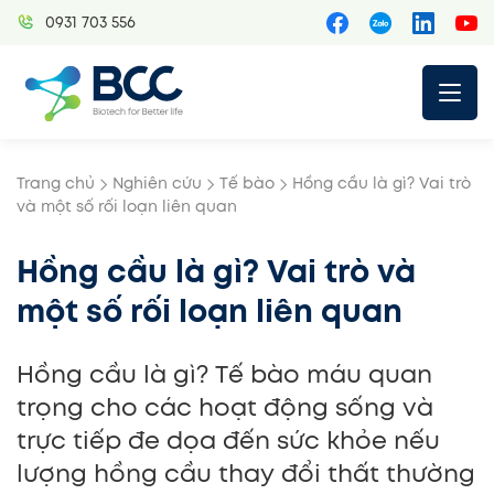
Skip
0931 703 556
to
content
Trang chủ
Nghiên cứu
Tế bào
Hồng cầu là gì? Vai trò
và một số rối loạn liên quan
Hồng cầu là gì? Vai trò và
một số rối loạn liên quan
Hồng cầu là gì? Tế bào máu quan
trọng cho các hoạt động sống và
trực tiếp đe dọa đến sức khỏe nếu
lượng hồng cầu thay đổi thất thường