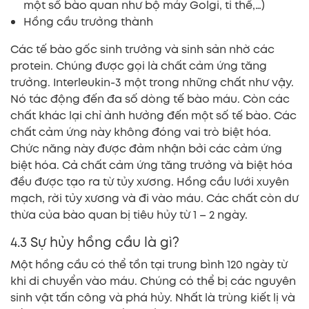
một số bào quan như bộ máy Golgi, ti thể,…)
Hồng cầu trưởng thành
Các tế bào gốc sinh trưởng và sinh sản nhờ các
protein. Chúng được gọi là chất cảm ứng tăng
trưởng. Interleukin-3 một trong những chất như vậy.
Nó tác động đến đa số dòng tế bào máu. Còn các
chất khác lại chỉ ảnh hưởng đến một số tế bào. Các
chất cảm ứng này không đóng vai trò biệt hóa.
Chức năng này được đảm nhận bởi các cảm ứng
biệt hóa. Cả chất cảm ứng tăng trưởng và biệt hóa
đều được tạo ra từ tủy xương. Hồng cầu lưới xuyên
mạch, rời tủy xương và đi vào máu. Các chất còn dư
thừa của bào quan bị tiêu hủy từ 1 – 2 ngày.
4.3 Sự hủy hồng cầu là gì?
Một hồng cầu có thể tồn tại trung bình 120 ngày từ
khi di chuyển vào máu. Chúng có thể bị các nguyên
sinh vật tấn công và phá hủy. Nhất là trùng kiết lị và