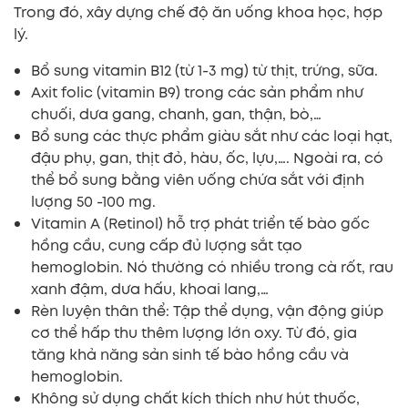
Trong đó, xây dựng chế độ ăn uống khoa học, hợp
lý.
Bổ sung vitamin B12 (từ 1-3 mg) từ thịt, trứng, sữa.
Axit folic (vitamin B9) trong các sản phẩm như
chuối, dưa gang, chanh, gan, thận, bò,…
Bổ sung các thực phẩm giàu sắt như các loại hạt,
đậu phụ, gan, thịt đỏ, hàu, ốc, lựu,…. Ngoài ra, có
thể bổ sung bằng viên uống chứa sắt với định
lượng 50 -100 mg.
Vitamin A (Retinol) hỗ trợ phát triển tế bào gốc
hồng cầu, cung cấp đủ lượng sắt tạo
hemoglobin. Nó thường có nhiều trong cà rốt, rau
xanh đậm, dưa hấu, khoai lang,…
Rèn luyện thân thể: Tập thể dụng, vận động giúp
cơ thể hấp thu thêm lượng lớn oxy. Từ đó, gia
tăng khả năng sản sinh tế bào hồng cầu và
hemoglobin.
Không sử dụng chất kích thích như hút thuốc,