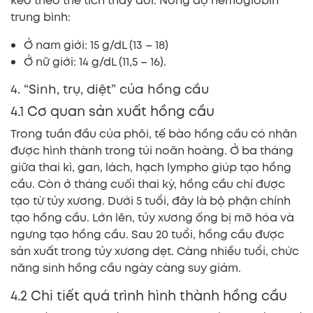
kéo theo thể tích thay đổi. Nồng độ hemoglobin
trung bình:
Ở nam giới: 15 g/dL (13 – 18)
Ở nữ giới: 14 g/dL (11,5 – 16).
4. “Sinh, trụ, diệt” của hồng cầu
4.1 Cơ quan sản xuất hồng cầu
Trong tuần đầu của phôi, tế bào hồng cầu có nhân
được hình thành trong túi noãn hoàng. Ở ba tháng
giữa thai kì, gan, lách, hạch lympho giúp tạo hồng
cầu. Còn ở tháng cuối thai kỳ, hồng cầu chỉ được
tạo từ tủy xương. Dưới 5 tuổi, đây là bộ phận chính
tạo hồng cầu. Lớn lên, tủy xương ống bị mỡ hóa và
ngưng tạo hồng cầu. Sau 20 tuổi, hồng cầu được
sản xuất trong tủy xương dẹt. Càng nhiều tuổi, chức
năng sinh hồng cầu ngày càng suy giảm.
4.2 Chi tiết quá trình hình thành hồng cầu