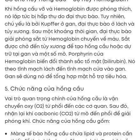
Khi hồng cầu vỡ và Hemoglobin được phóng thích,
nó lập tức bị hấp thụ do đại thực bào. Tuy nhiên,
chủ yếu là bởi Kupffer ở gan, đại thực bào ở lách và
tủy xương. Sau một khoảng thời gian, đại thực bào
giải phóng sắt từ Hemoglobin chuyển về máu. Sắt
được chở đến tủy xương để tạo hồng cầu hoặc dự
trữ tại gan và một số mô. Porphyrin của
Hemoglobin biến đổi thành sắc tố mật (bilirubin). Nó
theo tĩnh mạch lách đến tĩnh mạch cửa vào gan.
Gan sẽ dùng nó để tổng hợp mật hỗ trợ tiêu hóa.
5. Chức năng của hồng cầu
Vai trò quan trọng chính của hồng cầu là vận
chuyển oxy (O2) từ phổi đến các cơ quan. Sau đó,
nhận lại khí cacbonic (CO2) từ mô đến phổi để giải
phóng khí. Chức năng của hồng cầu gồm:
Màng tế bào hồng cầu chứa lipid và protein cần