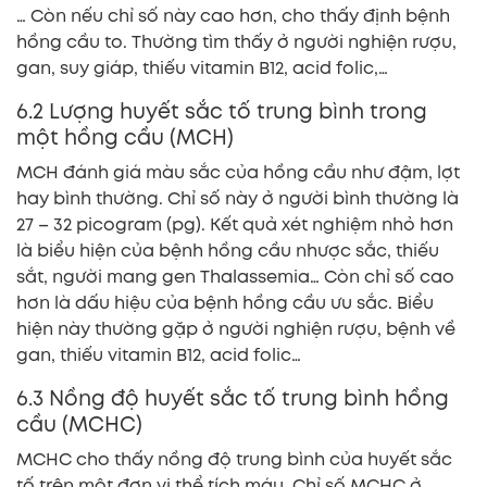
… Còn nếu chỉ số này cao hơn, cho thấy định bệnh
hồng cầu to. Thường tìm thấy ở người nghiện rượu,
gan, suy giáp, thiếu vitamin B12, acid folic,…
6.2 Lượng huyết sắc tố trung bình trong
một hồng cầu (MCH)
MCH đánh giá màu sắc của hồng cầu như đậm, lợt
hay bình thường. Chỉ số này ở người bình thường là
27 – 32 picogram (pg). Kết quả xét nghiệm nhỏ hơn
là biểu hiện của bệnh hồng cầu nhược sắc, thiếu
sắt, người mang gen Thalassemia… Còn chỉ số cao
hơn là dấu hiệu của bệnh hồng cầu ưu sắc. Biểu
hiện này thường gặp ở người nghiện rượu, bệnh về
gan, thiếu vitamin B12, acid folic…
6.3 Nồng độ huyết sắc tố trung bình hồng
cầu (MCHC)
MCHC cho thấy nồng độ trung bình của huyết sắc
tố trên một đơn vị thể tích máu. Chỉ số MCHC ở