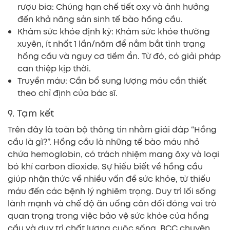
rượu bia: Chúng hạn chế tiết oxy và ảnh hưởng
đến khả năng sản sinh tế bào hồng cầu.
Khám sức khỏe định kỳ: Khám sức khỏe thường
xuyên, ít nhất 1 lần/năm để nắm bắt tình trạng
hồng cầu và nguy cơ tiềm ẩn. Từ đó, có giải pháp
can thiệp kịp thời.
Truyền máu: Cần bổ sung lượng máu cần thiết
theo chỉ định của bác sĩ.
9. Tạm kết
Trên đây là toàn bộ thông tin nhằm giải đáp “Hồng
cầu là gì?”. Hồng cầu là những tế bào máu nhỏ
chứa hemoglobin, có trách nhiệm mang ôxy và loại
bỏ khí carbon dioxide. Sự hiểu biết về hồng cầu
giúp nhận thức về nhiều vấn đề sức khỏe, từ thiếu
máu đến các bệnh lý nghiêm trọng. Duy trì lối sống
lành mạnh và chế độ ăn uống cân đối đóng vai trò
quan trọng trong việc bảo vệ sức khỏe của hồng
cầu và duy trì chất lượng cuộc sống. BCC chuyên