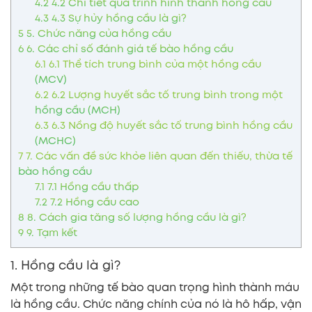
4.2
4.2 Chi tiết quá trình hình thành hồng cầu
4.3
4.3 Sự hủy hồng cầu là gì?
5
5. Chức năng của hồng cầu
6
6. Các chỉ số đánh giá tế bào hồng cầu
6.1
6.1 Thể tích trung bình của một hồng cầu
(MCV)
6.2
6.2 Lượng huyết sắc tố trung bình trong một
hồng cầu (MCH)
6.3
6.3 Nồng độ huyết sắc tố trung bình hồng cầu
(MCHC)
7
7. Các vấn đề sức khỏe liên quan đến thiếu, thừa tế
bào hồng cầu
7.1
7.1 Hồng cầu thấp
7.2
7.2 Hồng cầu cao
8
8. Cách gia tăng số lượng hồng cầu là gì?
9
9. Tạm kết
1. Hồng cầu là gì?
Một trong những tế bào quan trọng hình thành máu
là hồng cầu. Chức năng chính của nó là hô hấp, vận