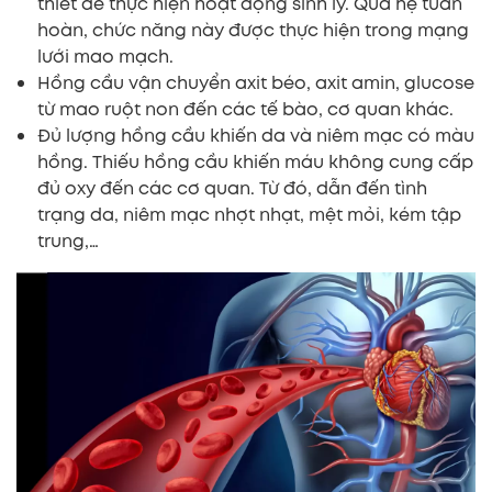
thiết để thực hiện hoạt động sinh lý. Qua hệ tuần
hoàn, chức năng này được thực hiện trong mạng
lưới mao mạch.
Hồng cầu vận chuyển axit béo, axit amin, glucose
từ mao ruột non đến các tế bào, cơ quan khác.
Đủ lượng hồng cầu khiến da và niêm mạc có màu
hồng. Thiếu hồng cầu khiến máu không cung cấp
đủ oxy đến các cơ quan. Từ đó, dẫn đến tình
trạng da, niêm mạc nhợt nhạt, mệt mỏi, kém tập
trung,…