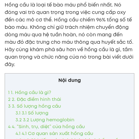
Hồng cầu là loại tế bào máu phổ biến nhất. Nó
đóng vai trò quan trọng trong việc cung cấp oxy
đến các mô cơ thể. Hồng cầu chiếm 96% tổng số tế
bào máu. Không chỉ giữ trách nhiệm chuyển động
dòng máu qua hệ tuần hoàn, nó còn mang đến
màu đỏ đặc trưng cho máu thông qua huyết sắc tố.
Hãy cùng khám phá sâu hơn về hồng cầu là gì, tầm
quan trọng và chức năng của nó trong bài viết dưới
đây.
Nội dung
1
1. Hồng cầu là gì?
2
2. Đặc điểm hình thái
3
3. Số lượng hồng cầu
3.1
3.1 Số lượng
3.2
3.2 Lượng hemoglobin
4
4. “Sinh, trụ, diệt” của hồng cầu
4.1
4.1 Cơ quan sản xuất hồng cầu