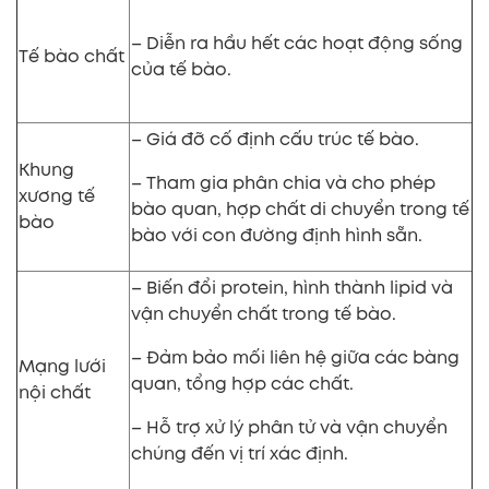
– Diễn ra hầu hết các hoạt động sống
Tế bào chất
của tế bào.
– Giá đỡ cố định cấu trúc tế bào.
Khung
– Tham gia phân chia và cho phép
xương tế
bào quan, hợp chất di chuyển trong tế
bào
bào với con đường định hình sẵn.
– Biến đổi protein, hình thành lipid và
vận chuyển chất trong tế bào.
– Đảm bảo mối liên hệ giữa các bàng
Mạng lưới
quan, tổng hợp các chất.
nội chất
– Hỗ trợ xử lý phân tử và vận chuyển
chúng đến vị trí xác định.