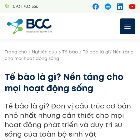
Skip
0931 703 556
to
content
Trang chủ
Nghiên cứu
Tế bào
Tế bào là gì? Nền tảng
cho mọi hoạt động sống
Tế bào là gì? Nền tảng cho
mọi hoạt động sống
Tế bào là gì? Đơn vị cấu trúc cơ bản
nhỏ nhất nhưng cần thiết cho mọi
hoạt động phát triển và duy trì sự
sống của toàn bộ sinh vật