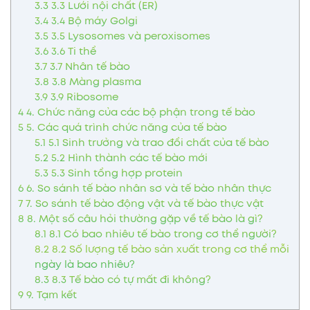
3.3
3.3 Lưới nội chất (ER)
3.4
3.4 Bộ máy Golgi
3.5
3.5 Lysosomes và peroxisomes
3.6
3.6 Ti thể
3.7
3.7 Nhân tế bào
3.8
3.8 Màng plasma
3.9
3.9 Ribosome
4
4. Chức năng của các bộ phận trong tế bào
5
5. Các quá trình chức năng của tế bào
5.1
5.1 Sinh trưởng và trao đổi chất của tế bào
5.2
5.2 Hình thành các tế bào mới
5.3
5.3 Sinh tổng hợp protein
6
6. So sánh tế bào nhân sơ và tế bào nhân thực
7
7. So sánh tế bào động vật và tế bào thực vật
8
8. Một số câu hỏi thường gặp về tế bào là gì?
8.1
8.1 Có bao nhiêu tế bào trong cơ thể người?
8.2
8.2 Số lượng tế bào sản xuất trong cơ thể mỗi
ngày là bao nhiêu?
8.3
8.3 Tế bào có tự mất đi không?
9
9. Tạm kết