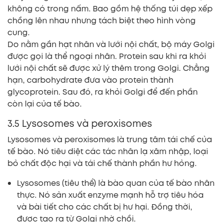
không có trong nấm. Bao gồm hệ thống túi dẹp xếp
chồng lên nhau nhưng tách biệt theo hình vòng
cung.
Do nằm gần hạt nhân và lưới nội chất, bộ máy Golgi
được gọi là thể ngoại nhân. Protein sau khi ra khỏi
lưới nội chất sẽ được xử lý thêm trong Golgi. Chẳng
hạn, carbohydrate đưa vào protein thành
glycoprotein. Sau đó, ra khỏi Golgi để đến phần
còn lại của tế bào.
3.5 Lysosomes và peroxisomes
Lysosomes và peroxisomes là trung tâm tái chế của
tế bào. Nó tiêu diệt các tác nhân lạ xâm nhập, loại
bỏ chất độc hại và tái chế thành phần hư hỏng.
Lysosomes (tiêu thể) là bào quan của tế bào nhân
thực. Nó sản xuất enzyme mạnh hỗ trợ tiêu hóa
và bài tiết cho các chất bị hư hại. Đồng thời,
được tạo ra từ Golgi nhờ chồi.