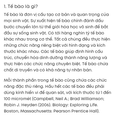
1. Tế bào là gì?
Tế bào là đơn vị cấu tạo cơ bản và quan trọng của
mọi sinh vật. Sự xuất hiện tế bào chính đánh dấu
bước chuyển lớn từ thế giới hóa học vô sinh để bắt
đầu sự sống sinh vật. Có tới hàng nghìn tỷ tế bào
khác nhau trong cơ thể. Tất cả chúng đều thực hiện
những chức năng riêng biệt với hình dạng và kích
thước khác nhau. Các tế bào giúp định hình cấu
trúc, chuyển hóa dinh dưỡng thành năng lượng và
thực hiện các chức năng chuyên biệt. Tế bào chứa
chất di truyền và có khả năng tự nhân bản.
Mỗi thành phần trong tế bào cũng chứa các chức
năng đặc thù riêng. Hầu hết các tế bào đều phải
dùng kính hiển vi để quan sát, với kích thước từ 1 đến
100 micromét (Campbell, Neil A.; Brad Williamson;
Robin J. Heyden (2006). Biology: Exploring Life.
Boston, Massachusetts: Pearson Prentice Hall).