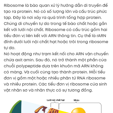
Ribosome là bào quan xử lý hướng dẫn di truyền để
tạo ra protein. Nó có số lượng lớn và cấu trúc phức
tạp. Đây là nơi xảy ra quá trình tổng hợp protein.
Chúng di chuyển tự do trong tế bào chất hoặc gắn
kết với lưới nội chất. Ribosome có cấu trúc gồm hai
tiểu đơn vị liên kết với ARN thông tin. Cụ thể là rARN
đính dưới lưới nội chất hạt hoặc trôi trong ribosome
tự do.
Nó hoạt động như trạm kết nối cho ARN vận chuyển
chứa axit amin. Sau đó, nó trở thành một phần của
chuỗi polypeptide dựa trên khuôn mã ARN không
có màng. Và cuối cùng tạo thành protein. Mỗi tiểu
đơn vị gồm một hoặc nhiều phân tử RNA ribosome
và nhiều protein. Các tiểu đơn vị ribosome của sinh
vật nhân sơ và nhân thực có sự tương đồng.