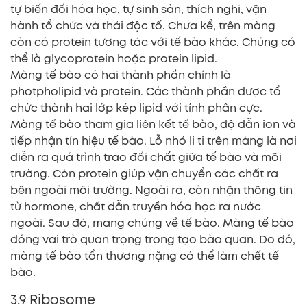
tự biến đổi hóa học, tự sinh sản, thích nghi, vận
hành tổ chức và thải độc tố. Chưa kể, trên màng
còn có protein tương tác với tế bào khác. Chúng có
thể là glycoprotein hoặc protein lipid.
Màng tế bào có hai thành phần chính là
photpholipid và protein. Các thành phần được tổ
chức thành hai lớp kép lipid với tính phân cực.
Màng tế bào tham gia liên kết tế bào, độ dẫn ion và
tiếp nhận tín hiệu tế bào. Lỗ nhỏ li ti trên màng là nơi
diễn ra quá trình trao đổi chất giữa tế bào và môi
trường. Còn protein giúp vận chuyển các chất ra
bên ngoài môi trường. Ngoài ra, còn nhận thông tin
từ hormone, chất dẫn truyền hóa học ra nước
ngoài. Sau đó, mang chúng về tế bào. Màng tế bào
đóng vai trò quan trọng trong tạo bào quan. Do đó,
màng tế bào tổn thương nặng có thể làm chết tế
bào.
3.9 Ribosome