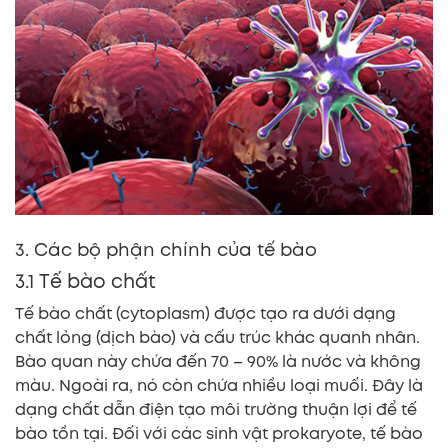
3. Các bộ phận chính của tế bào
3.1 Tế bào chất
Tế bào chất (cytoplasm) được tạo ra dưới dạng
chất lỏng (dịch bào) và cấu trúc khác quanh nhân.
Bào quan này chứa đến 70 – 90% là nước và không
màu. Ngoài ra, nó còn chứa nhiều loại muối. Đây là
dạng chất dẫn điện tạo môi trường thuận lợi để tế
bào tồn tại. Đối với các sinh vật prokaryote, tế bào