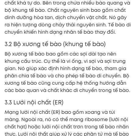
chất khá tự do. Bên trong chứa nhiều bào quang và
bộ khung tế bào. Chất nguyên sinh bao gồm chất
dinh dưỡng hòa tan, dịch chuyển vật chất. Nó gây
ra hiện tượng dòng chảy thải nguyên sinh. Tế bào di
chuyển khiến hình dạng nhân tế bào thay đổi.
3.2 Bộ xương tế bào (khung tế bào)
Bộ xương tế bào bao gồm các sợi dài tạo nên
khung cấu trúc. Cụ thể là vi ống, vi sợi và sợi trung
gian. Nó giúp xác định hình dạng tế bào, tham gia
phân chia tế bào và cho phép tế bào di chuyển. Bộ
xương tế bào cũng cung cấp hệ thống hướng dẫn
các bào quan và chất khác di chuyển trong tế bào.
3.3 Lưới nội chất (ER)
Mạng lưới nội chất (ER) bao gồm xoang và túi
màng. Ngoài ra, nó có thể mang ribosome (lưới nội
chất hạt) hoặc lưới nội chất trơn trong tế bào nhân
thực. Lưới nội thất giúp xử lý các phân tử mà tế bào