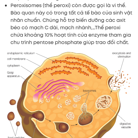
Peroxisomes (thể peroxi) còn được gọi là vi thể.
Bào quan này có trong tất cả tế bào của sinh vật
nhân chuẩn. Chúng hỗ trợ biến dưỡng các axit
béo có mạch C dài, mạch nhánh,…Thể peroxi
chứa khoảng 10% hoạt tính của enzyme tham gia
chu trình pentose phosphate giúp trao đổi chất.