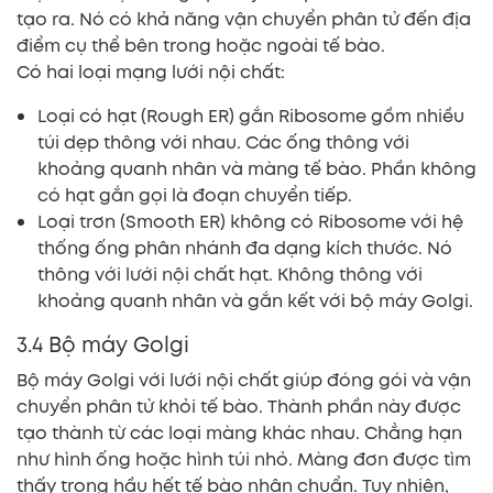
tạo ra. Nó có khả năng vận chuyển phân tử đến địa
điểm cụ thể bên trong hoặc ngoài tế bào.
Có hai loại mạng lưới nội chất:
Loại có hạt (Rough ER) gắn Ribosome gồm nhiều
túi dẹp thông với nhau. Các ống thông với
khoảng quanh nhân và màng tế bào. Phần không
có hạt gắn gọi là đoạn chuyển tiếp.
Loại trơn (Smooth ER) không có Ribosome với hệ
thống ống phân nhánh đa dạng kích thước. Nó
thông với lưới nội chất hạt. Không thông với
khoảng quanh nhân và gắn kết với bộ máy Golgi.
3.4 Bộ máy Golgi
Bộ máy Golgi với lưới nội chất giúp đóng gói và vận
chuyển phân tử khỏi tế bào. Thành phần này được
tạo thành từ các loại màng khác nhau. Chẳng hạn
như hình ống hoặc hình túi nhỏ. Màng đơn được tìm
thấy trong hầu hết tế bào nhân chuẩn. Tuy nhiên,