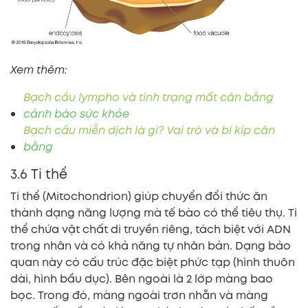
Xem thêm:
Bạch cầu lympho và tình trạng mất cân bằng
cảnh báo sức khỏe
Bạch cầu miễn dịch là gì? Vai trò và bí kíp cân
bằng
3.6 Ti thể
Ti thể (Mitochondrion) giúp chuyển đổi thức ăn
thành dạng năng lượng mà tế bào có thể tiêu thụ. Ti
thể chứa vật chất di truyền riêng, tách biệt với ADN
trong nhân và có khả năng tự nhân bản. Dạng bảo
quan này có cấu trúc đặc biệt phức tạp (hình thuôn
dài, hình bầu dục). Bên ngoài là 2 lớp màng bao
bọc. Trong đó, màng ngoài trơn nhẵn và màng