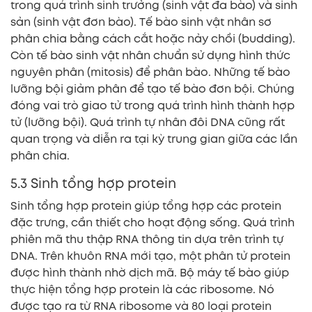
trong quá trình sinh trưởng (sinh vật đa bào) và sinh
sản (sinh vật đơn bào). Tế bào sinh vật nhân sơ
phân chia bằng cách cắt hoặc nảy chồi (budding).
Còn tế bào sinh vật nhân chuẩn sử dụng hình thức
nguyên phân (mitosis) để phân bào. Những tế bào
lưỡng bội giảm phân để tạo tế bào đơn bội. Chúng
đóng vai trò giao tử trong quá trình hình thành hợp
tử (lưỡng bội). Quá trình tự nhân đôi DNA cũng rất
quan trọng và diễn ra tại kỳ trung gian giữa các lần
phân chia.
5.3 Sinh tổng hợp protein
Sinh tổng hợp protein giúp tổng hợp các protein
đặc trưng, cần thiết cho hoạt động sống. Quá trình
phiên mã thu thập RNA thông tin dựa trên trình tự
DNA. Trên khuôn RNA mới tạo, một phân tử protein
được hình thành nhờ dịch mã. Bộ máy tế bào giúp
thực hiện tổng hợp protein là các ribosome. Nó
được tạo ra từ RNA ribosome và 80 loại protein