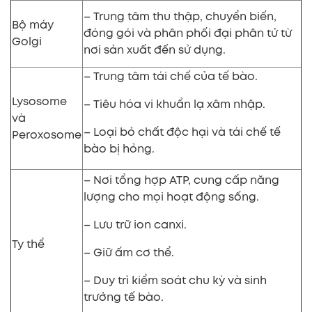
– Trung tâm thu thập, chuyển biến,
Bộ máy
đóng gói và phân phối đại phân tử
từ
Golgi
nơi sản xuất đến sử dụng.
– Trung tâm tái chế của tế bào.
Lysosome
– Tiêu hóa vi khuẩn lạ xâm nhập.
và
– Loại bỏ chất độc hại và tái chế tế
Peroxosome
bào bị hỏng.
– Nơi tổng hợp ATP, cung cấp năng
lượng cho mọi hoạt động sống.
– Lưu trữ ion canxi.
Ty thể
– Giữ ấm cơ thể.
– Duy trì kiểm soát chu kỳ và sinh
trưởng tế bào.