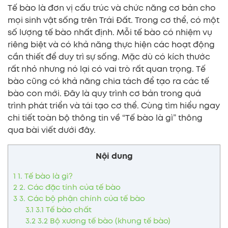
Tế bào là đơn vị cấu trúc và chức năng cơ bản cho
mọi sinh vật sống trên Trái Đất. Trong cơ thể, có một
số lượng tế bào nhất định. Mỗi tế bào có nhiệm vụ
riêng biệt và có khả năng thực hiện các hoạt động
cần thiết để duy trì sự sống. Mặc dù có kích thước
rất nhỏ nhưng nó lại có vai trò rất quan trọng. Tế
bào cũng có khả năng chia tách để tạo ra các tế
bào con mới. Đây là quy trình cơ bản trong quá
trình phát triển và tái tạo cơ thể. Cùng tìm hiểu ngay
chi tiết toàn bộ thông tin về “Tế bào là gì” thông
qua bài viết dưới đây.
Nội dung
1
1. Tế bào là gì?
2
2. Các đặc tính của tế bào
3
3. Các bộ phận chính của tế bào
3.1
3.1 Tế bào chất
3.2
3.2 Bộ xương tế bào (khung tế bào)