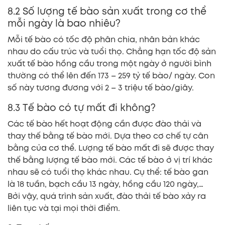
8.2 Số lượng tế bào sản xuất trong cơ thể
mỗi ngày là bao nhiêu?
Mỗi tế bào có tốc độ phân chia, nhân bản khác
nhau do cấu trúc và tuổi thọ. Chẳng hạn tốc độ sản
xuất tế bào hồng cầu trong một ngày ở người bình
thường có thể lên đến 173 – 259 tỷ tế bào/ ngày. Con
số này tương đương với 2 – 3 triệu tế bào/giây.
8.3 Tế bào có tự mất đi không?
Các tế bào hết hoạt động cần được đào thải và
thay thế bằng tế bào mới. Dựa theo cơ chế tự cân
bằng của cơ thể. Lượng tế bào mất đi sẽ được thay
thế bằng lượng tế bào mới. Các tế bào ở vị trí khác
nhau sẽ có tuổi thọ khác nhau. Cụ thể: tế bào gan
là 18 tuần, bạch cầu 13 ngày, hồng cầu 120 ngày,…
Bởi vậy, quá trình sản xuất, đào thải tế bào xảy ra
liên tục và tại mọi thời điểm.