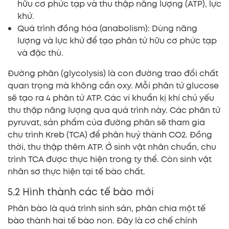
hữu cơ phức tạp và thu thập năng lượng (ATP), lực
khử.
Quá trình đồng hóa (anabolism): Dùng năng
lượng và lực khử để tạo phân tử hữu cơ phức tạp
và đặc thù.
Đường phân (glycolysis) là con đường trao đổi chất
quan trọng mà không cần oxy. Mỗi phân tử glucose
sẽ tạo ra 4 phân tử ATP. Các vi khuẩn kị khí chủ yếu
thu thập năng lượng qua quá trình này. Các phân tử
pyruvat, sản phẩm của đường phân sẽ tham gia
chu trình Kreb (TCA) để phân huỷ thành CO2. Đồng
thời, thu thập thêm ATP. Ở sinh vật nhân chuẩn, chu
trình TCA được thực hiện trong ty thể. Còn sinh vật
nhân sơ thực hiện tại tế bào chất.
5.2 Hình thành các tế bào mới
Phân bào là quá trình sinh sản, phân chia một tế
bào thành hai tế bào non. Đây là cơ chế chính