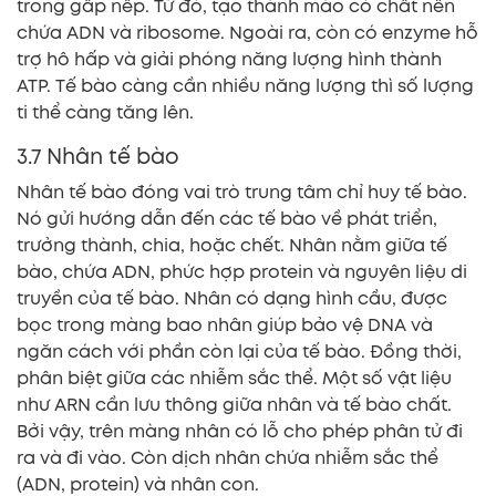
trong gấp nếp. Từ đó, tạo thành mào có chất nền
chứa ADN và ribosome. Ngoài ra, còn có enzyme hỗ
trợ hô hấp và giải phóng năng lượng hình thành
ATP. Tế bào càng cần nhiều năng lượng thì số lượng
ti thể càng tăng lên.
3.7 Nhân tế bào
Nhân tế bào đóng vai trò trung tâm chỉ huy tế bào.
Nó gửi hướng dẫn đến các tế bào về phát triển,
trưởng thành, chia, hoặc chết. Nhân nằm giữa tế
bào, chứa ADN, phức hợp protein và nguyên liệu di
truyền của tế bào. Nhân có dạng hình cầu, được
bọc trong màng bao nhân giúp bảo vệ DNA và
ngăn cách với phần còn lại của tế bào. Đồng thời,
phân biệt giữa các nhiễm sắc thể. Một số vật liệu
như ARN cần lưu thông giữa nhân và tế bào chất.
Bởi vậy, trên màng nhân có lỗ cho phép phân tử đi
ra và đi vào. Còn dịch nhân chứa nhiễm sắc thể
(ADN, protein) và nhân con.