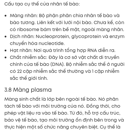
Cấu tạo cụ thể của nhân tế bào:
Màng nhân: Bộ phận phân chia nhân tế bào và
bào tương. Liên kết với lưới nội bào. Chưa kể, còn
có ribosome bám trên bề mặt, ngoài màng nhân.
Dịch nhân: Nucleoprotein, glycoprotein và enzym
chuyển hóa nucleotide.
Hạt nhân: Nơi quá trình tổng hợp RNA diễn ra.
Chất nhiễm sắc: Đây là cơ sở vật chất di truyền
chính của tế bào (DNA). Bộ nhiễm sắc thể ở người
có 22 cặp nhiễm sắc thể thường và 1 cặp nhiễm
sắc thể giới tính.
3.8 Màng plasma
Màng sinh chất là lớp bên ngoài tế bào. Nó phân
tách tế bào với môi trường của nó. Đồng thời, cho
phép vật liệu ra vào tế bào. Từ đó, hỗ trợ cấu trúc,
bảo vệ tế bào, tạo môi trường ổn định bên trong và
thực hiện một số chức năng chuyên biệt. Cụ thể là